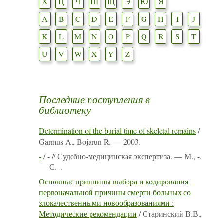
Х
Ц
Ч
Ш
Щ
Э
Ю
Я
A
B
C
D
E
F
G
H
I
J
K
L
M
N
O
P
Q
R
S
T
U
V
W
X
Y
Z
Последние поступления в
библиотеку
Determination of the burial time of skeletal remains
/
Garmus A., Bojarun R. — 2003.
-
/ - // Судебно-медицинская экспертиза. — М., -.
— С. -.
Основные принципы выбора и кодирования
первоначальной причины смерти больных со
злокачественными новообразованиями :
Методические рекомендации
/ Старинский В.В.,