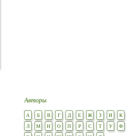
Авторы
А
Б
В
Г
Д
Е
Ж
З
И
К
Л
М
Н
О
П
Р
С
Т
У
Ф