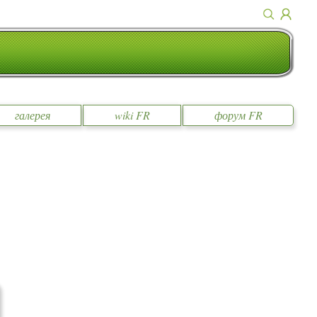
галерея
wiki FR
форум FR