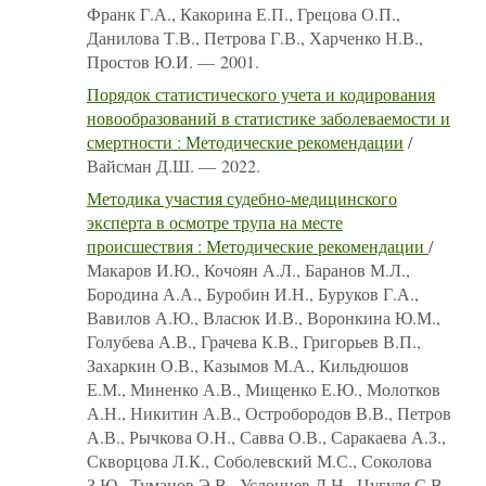
Франк Г.А., Какорина Е.П., Грецова О.П.,
Данилова Т.В., Петрова Г.В., Харченко Н.В.,
Простов Ю.И. — 2001.
Порядок статистического учета и кодирования
новообразований в статистике заболеваемости и
смертности : Методические рекомендации
/
Вайсман Д.Ш. — 2022.
Методика участия судебно-медицинского
эксперта в осмотре трупа на месте
происшествия : Методические рекомендации
/
Макаров И.Ю., Кочоян А.Л., Баранов М.Л.,
Бородина А.А., Буробин И.Н., Буруков Г.А.,
Вавилов А.Ю., Власюк И.В., Воронкина Ю.М.,
Голубева А.В., Грачева К.В., Григорьев В.П.,
Захаркин О.В., Казымов М.А., Кильдюшов
Е.М., Миненко А.В., Мищенко Е.Ю., Молотков
А.Н., Никитин А.В., Остробородов В.В., Петров
А.В., Рычкова О.Н., Савва О.В., Саракаева А.З.,
Скворцова Л.К., Соболевский М.С., Соколова
З.Ю., Туманов Э.В., Услонцев Д.Н., Цугуля С.В.,