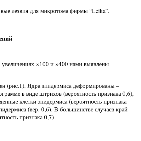
овые лезвия для микротома фирмы “Leika”.
ений
а увеличениях ×100 и ×400 нами выявлены
ен (рис.1). Ядра эпидермиса деформированы –
грамме в виде штрихов (вероятность признака 0,6),
денные клетки эпидермиса (вероятность признака
пидермиса (вер. 0,6). В большинстве случаев край
тность признака 0,7)