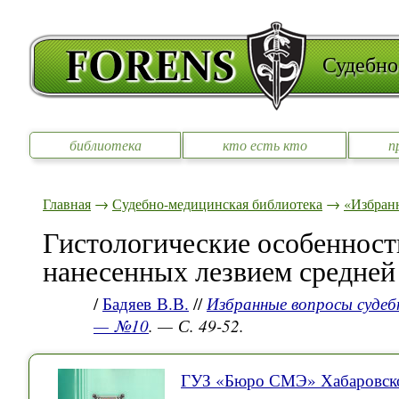
Судебно
библиотека
кто есть кто
п
Главная
→
Судебно-медицинская библиотека
→
«Избран
Гистологические особенност
нанесенных лезвием средней
/
Бадяев В.В.
//
Избранные вопросы судеб
— №10
. — С. 49-52.
ГУЗ «Бюро СМЭ» Хабаровско