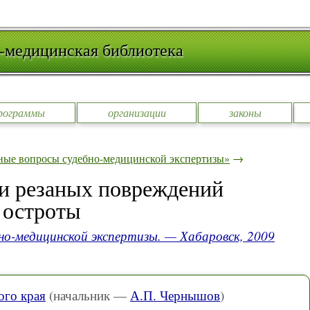
-медицинская библиотека
рограммы
организации
законы
ные вопросы судебно-медицинской экспертизы»
→
и резаных повреждений
 остроты
но-медицинской экспертизы. — Хабаровск, 2009
го края
(начальник —
А.П. Чернышов
)