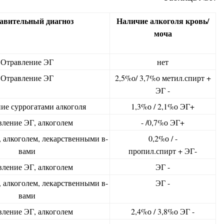
авительный диагноз
Наличие алкоголя кровь/
моча
Отравление ЭГ
нет
Отравление ЭГ
2,5%о/ 3,7%о метил.спирт +
ЭГ -
ие суррогатами алкоголя
1,3%о / 2,1%о ЭГ+
ление ЭГ, алкоголем
- /0,7%о ЭГ+
 алкоголем, лекарственными в-
0,2%о / -
вами
пропил.спирт + ЭГ-
ление ЭГ, алкоголем
ЭГ -
 алкоголем, лекарственными в-
ЭГ -
вами
ление ЭГ, алкоголем
2,4%о / 3,8%о ЭГ -