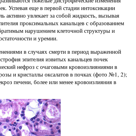
развиваются тяжелые дистрофические изменения
к. Успевая еще в первой стадии интоксикации
ль активно увлекает за собой жидкость, вызывая
ителия проксимальных канальцев с образованием
обратимым нарушением клеточной структуры и
остаточности и уремии.
нениями в случаях смерти в период выраженной
строфия эпителия извитых канальцев почек
ический нефроз с очаговыми кровоизлияниями в
розы и кристаллы оксалатов в почках (фото №1, 2);
кроз печени, более или менее кровоизлияния в