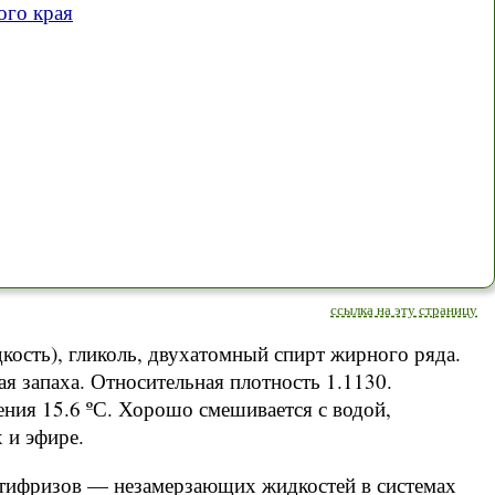
го края
ссылка на эту страницу
кость), гликоль, двухатомный спирт жирного ряда.
я запаха. Относительная плотность 1.1130.
ения 15.6 ºС. Хорошо смешивается с водой,
 и эфире.
нтифризов — незамерзающих жидкостей в системах