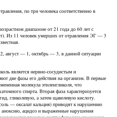
травления, по три человека соответственно в
возрастном диапазоне от 21 года до 60 лет с
ет). Из 11 человек умерших от отравления ЭГ — 3
звестная.
2, август — 1, октябрь — 3, в данной ситуации
иколь является нервно-сосудистым и
яют две фазы его действия на организм. В первые
мененная молекула этиленгликоля, что
хатомного спирта. Вторая фаза характеризуется
ид, гликолевую, а затем щавелевую кислоту.
соль — оксалат кальция) приводят к нарушению
ю, аноксию, ацидоз и выраженные нарушения