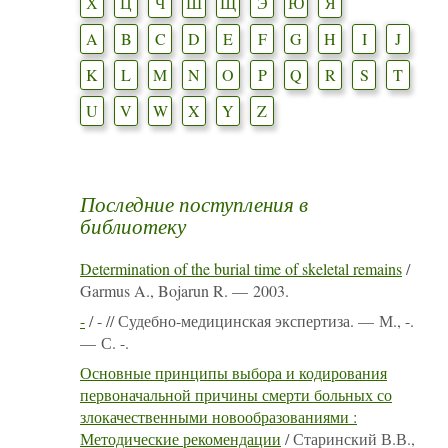
Х
Ц
Ч
Ш
Щ
Э
Ю
Я
A
B
C
D
E
F
G
H
I
J
K
L
M
N
O
P
Q
R
S
T
U
V
W
X
Y
Z
Последние поступления в
библиотеку
Determination of the burial time of skeletal remains
/
Garmus A., Bojarun R. — 2003.
-
/ - // Судебно-медицинская экспертиза. — М., -.
— С. -.
Основные принципы выбора и кодирования
первоначальной причины смерти больных со
злокачественными новообразованиями :
Методические рекомендации
/ Старинский В.В.,