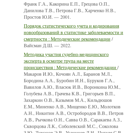
Франк Г.А., Какорина Е.П., Грецова О.П.,
Данилова Т.В., Петрова Г.В., Харченко Н.В.,
Простов Ю.И. — 2001.
Порядок статистического учета и кодирования
новообразований в статистике заболеваемости и
смертности : Методические рекомендации
/
Вайсман Д.Ш. — 2022.
Методика участия судебно-медицинского
эксперта в осмотре трупа на месте
происшествия : Методические рекомендации
/
Макаров И.Ю., Кочоян А.Л., Баранов М.Л.,
Бородина А.А., Буробин И.Н., Буруков Г.А.,
Вавилов А.Ю., Власюк И.В., Воронкина Ю.М.,
Голубева А.В., Грачева К.В., Григорьев В.П.,
Захаркин О.В., Казымов М.А., Кильдюшов
Е.М., Миненко А.В., Мищенко Е.Ю., Молотков
А.Н., Никитин А.В., Остробородов В.В., Петров
А.В., Рычкова О.Н., Савва О.В., Саракаева А.З.,
Скворцова Л.К., Соболевский М.С., Соколова
З.Ю., Туманов Э.В., Услонцев Д.Н., Цугуля С.В.,