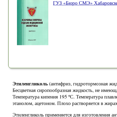
ГУЗ «Бюро СМЭ» Хабаровско
Этиленгликоль
(антифриз, гидротормозная жид
Бесцветная сиропообразная жидкость, не имеюща
Температура кипения 195 ºС. Температура плавл
этанолом, ацетоном. Плохо растворяется в жирах
Этиленгликоль применяется для изготовления а