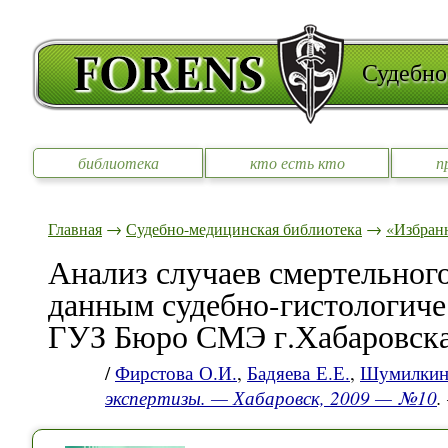
Судебно
библиотека
кто есть кто
п
Главная
→
Судебно-медицинская библиотека
→
«Избран
Анализ случаев смертельног
данным судебно-гистологиче
ГУЗ Бюро СМЭ г.Хабаровска 
/
Фирстова О.И.
,
Бадяева Е.Е.
,
Шумилкин
экспертизы. — Хабаровск, 2009 — №10
.