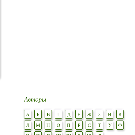
Авторы
А
Б
В
Г
Д
Е
Ж
З
И
К
Л
М
Н
О
П
Р
С
Т
У
Ф