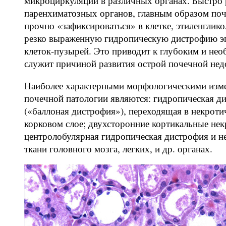
микроциркуляции в различных органах. Быстро 
паренхиматозных органов, главным образом поче
прочно «зафиксироваться» в клетке, этиленглико
резко выраженную гидропическую дистрофию эп
клеток-пузырей. Это приводит к глубоким и не
служит причиной развития острой почечной нед
Наиболее характерными морфологическими изме
почечной патологии являются: гидропическая ди
(«баллоная дистрофия»), переходящая в некрот
корковом слое; двухсторонние кортикальные нек
центролобулярная гидропическая дистрофия и не
ткани головного мозга, легких, и др. органах.