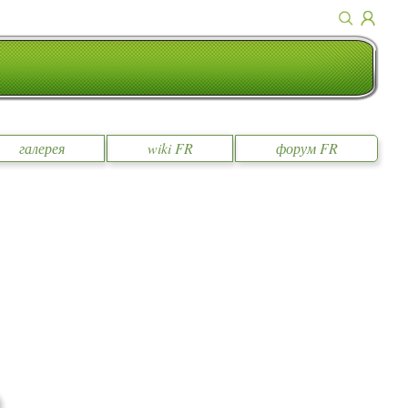
галерея
wiki FR
форум FR