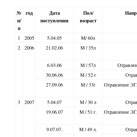
№
год
Дата
Пол/
Напр
п/
поступления
возраст
п
1
2005
5.04.05
М/ 60л
2
2006
21.02.06
М / 35л
6.03.06
М / 57л
Отравлен
30.06.06
М / 52 г
Отрав
27.09.06
М / 33г
Отравление ЭГ,
3
2007
5.04.07
М / 30 л
Отрав
19.06.07
М / 51 г.
Отравление ЭГ,
9.07.07.
М / 49 л.
Отрав