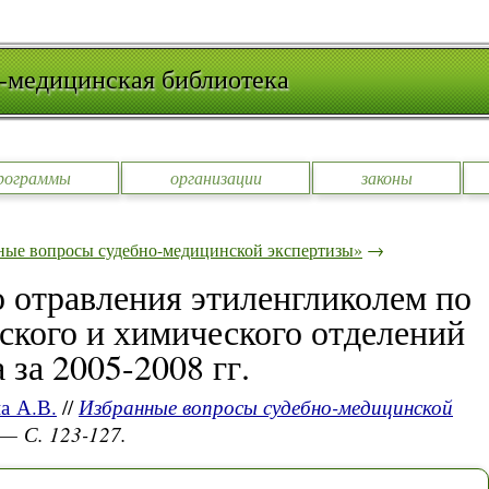
-медицинская библиотека
рограммы
организации
законы
ные вопросы судебно-медицинской экспертизы»
→
о отравления этиленгликолем по
ского и химического отделений
за 2005-2008 гг.
а А.В.
//
Избранные вопросы судебно-медицинской
 — С. 123-127.