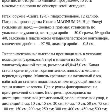
произвести отстрел по «полной программе», то есть
максимально полно по общепринятой методике.
Итак, оружие «Сайга 12-С» гладкоствольное, 12 калибр.
Патроны производства Италии MAGNUM 76, High Energi
(усиленный заряд — сколько в граммах установить по
упаковке не удалось), вес заряда дроби — 50,0 грамм, № дроби
4/0, заложена в пластиковом четырехлепестковом контейнере,
количество дробин — 97-90, диаметр дроби — 0,5 см.
Экспериментальные выстрелы производились в условиях
помещения (стрелковый тир) в мишени из белой
хлопчатобумажной ткани, размером 45,0×45,0 см. Канал
ствола ориентирован горизонтально, плоскость мишени
перпендикулярно. Мишень крепилась на ватиновый блок,
набитый до степени податливости имитирующей мягкие
ткани живота человека. Цевье ружья фиксировалось на
пристрелочной станине. Выстрелы проводились на
дистанции: плотный (герметичный) упор, неплотный упор, с
дистанций 5 см; 10 см; 15 см; 20 см; 30 см; 40 см; 50 см; 75 см;
100 см; 150 см; 200 см; 250 см; 300 см; 400 см; 450 см; 500 см;