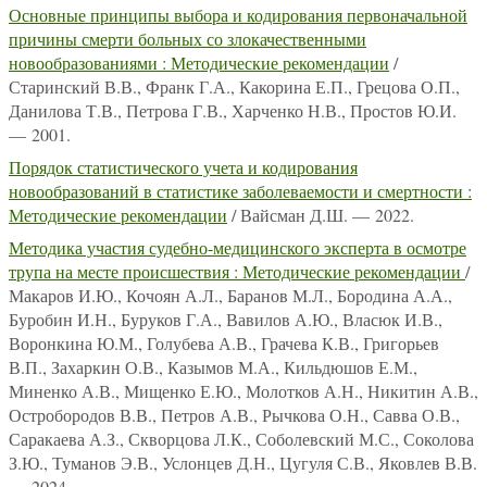
Основные принципы выбора и кодирования первоначальной
причины смерти больных со злокачественными
новообразованиями : Методические рекомендации
/
Старинский В.В., Франк Г.А., Какорина Е.П., Грецова О.П.,
Данилова Т.В., Петрова Г.В., Харченко Н.В., Простов Ю.И.
— 2001.
Порядок статистического учета и кодирования
новообразований в статистике заболеваемости и смертности :
Методические рекомендации
/ Вайсман Д.Ш. — 2022.
Методика участия судебно-медицинского эксперта в осмотре
трупа на месте происшествия : Методические рекомендации
/
Макаров И.Ю., Кочоян А.Л., Баранов М.Л., Бородина А.А.,
Буробин И.Н., Буруков Г.А., Вавилов А.Ю., Власюк И.В.,
Воронкина Ю.М., Голубева А.В., Грачева К.В., Григорьев
В.П., Захаркин О.В., Казымов М.А., Кильдюшов Е.М.,
Миненко А.В., Мищенко Е.Ю., Молотков А.Н., Никитин А.В.,
Остробородов В.В., Петров А.В., Рычкова О.Н., Савва О.В.,
Саракаева А.З., Скворцова Л.К., Соболевский М.С., Соколова
З.Ю., Туманов Э.В., Услонцев Д.Н., Цугуля С.В., Яковлев В.В.
— 2024.