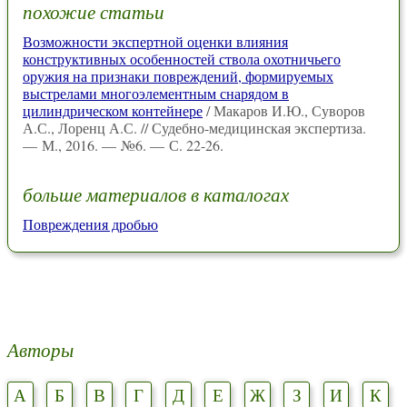
похожие статьи
Возможности экспертной оценки влияния
конструктивных особенностей ствола охотничьего
оружия на признаки повреждений, формируемых
выстрелами многоэлементным снарядом в
цилиндрическом контейнере
/ Макаров И.Ю., Суворов
А.С., Лоренц А.С. // Судебно-медицинская экспертиза.
— М., 2016. — №6. — С. 22-26.
больше материалов в каталогах
Повреждения дробью
Авторы
А
Б
В
Г
Д
Е
Ж
З
И
К