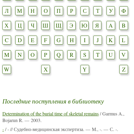
Л
М
Н
О
П
Р
С
Т
У
Ф
Х
Ц
Ч
Ш
Щ
Э
Ю
Я
A
B
C
D
E
F
G
H
I
J
K
L
M
N
O
P
Q
R
S
T
U
V
W
X
Y
Z
Последние поступления в библиотеку
Determination of the burial time of skeletal remains
/ Garmus A.,
Bojarun R. — 2003.
-
/ - // Судебно-медицинская экспертиза. — М., -. — С. -.