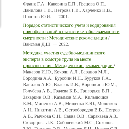
Франк Г.А., Какорина Е.П., Грецова О.П.,
Данилова Т.В., Петрова Г.В., Харченко Н.В.,
Простов Ю.И. — 2001.
Порядок статистического учета и кодирования
новообразований в статистике заболеваемости и
смертности : Методические рекомендации
/
Вайсман Д.Ш. — 2022.
Методика участия судебно-медицинского
эксперта в осмотре трупа на месте
происшествия : Методические рекомендации
/
Макаров И.Ю., Кочоян А.Л., Баранов М.Л.,
Бородина А.А., Буробин И.Н., Буруков Г.А.,
Вавилов А.Ю., Власюк И.В., Воронкина Ю.М.,
Голубева А.В., Грачева К.В., Григорьев В.П.,
Захаркин О.В., Казымов М.А., Кильдюшов
Е.М., Миненко А.В., Мищенко Е.Ю., Молотков
А.Н., Никитин А.В., Остробородов В.В., Петров
А.В., Рычкова О.Н., Савва О.В., Саракаева А.З.,
Скворцова Л.К., Соболевский М.С., Соколова
З.Ю., Туманов Э.В., Услонцев Д.Н., Цугуля С.В.,