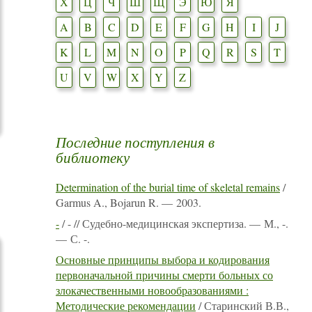
Х
Ц
Ч
Ш
Щ
Э
Ю
Я
A
B
C
D
E
F
G
H
I
J
K
L
M
N
O
P
Q
R
S
T
U
V
W
X
Y
Z
Последние поступления в
библиотеку
Determination of the burial time of skeletal remains
/
Garmus A., Bojarun R. — 2003.
-
/ - // Судебно-медицинская экспертиза. — М., -.
— С. -.
Основные принципы выбора и кодирования
первоначальной причины смерти больных со
злокачественными новообразованиями :
Методические рекомендации
/ Старинский В.В.,