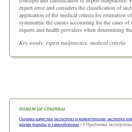
concepts and classification of expert malpractice.
expert error and considers the classification of su
application of the medical criteria for estimation o
systematize the causes accounting for the cases of
experts and health providers when determining th
Key words: expert malpractice, medical criteria
похожие статьи
Оценка качества экспертиз и компетенции эксперта п
время борьбы и самообороны
/ // Проблемы экспертизы