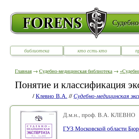
Судебно
библиотека
кто есть кто
п
Главная
→
Судебно-медицинская библиотека
→
«Судебно
Понятие и классификация э
/
Клевно В.А.
//
Судебно-медицинская эк
Д.м.н., проф. В.А. КЛЕВНО
ГУЗ Московской области Бю