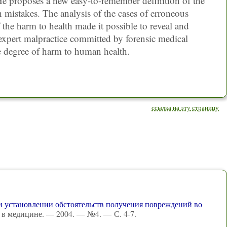
 He proposes a new easy-to-remember definition of the
ch mistakes. The analysis of the cases of erroneous
f the harm to health made it possible to reveal and
 expert malpractice committed by forensic medical
e degree of harm to human health.
ссылка на эту страницу
ри установлении обстоятельств получения повреждений во
 в медицине. — 2004. — №4. — С. 4-7.