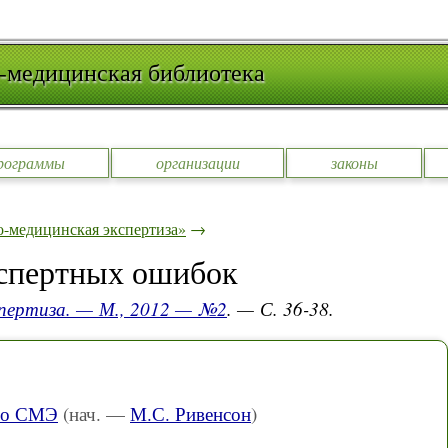
-медицинская библиотека
рограммы
организации
законы
-медицинская экспертиза»
→
кспертных ошибок
спертиза. — М., 2012 — №2
. — С. 36-38.
ро СМЭ
(нач. —
М.С. Ривенсон
)