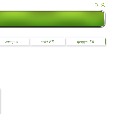
галерея
wiki FR
форум FR