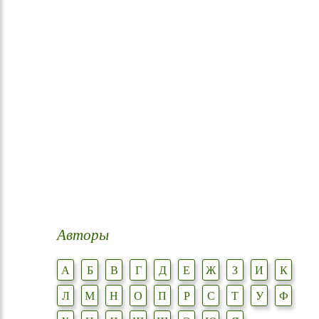
Авторы
А
Б
В
Г
Д
Е
Ж
З
И
К
Л
М
Н
О
П
Р
С
Т
У
Ф