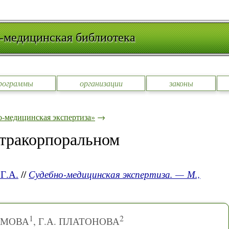
-медицинская библиотека
рограммы
организации
законы
-медицинская экспертиза»
→
стракорпоральном
Г.А.
//
Судебно-медицинская экспертиза. — М.,
1
2
ОМОВА
, Г.А. ПЛАТОНОВА