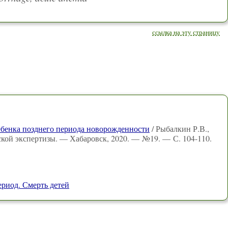
ссылка на эту страницу
ебенка позднего периода новорожденности
/ Рыбалкин Р.В.,
ской экспертизы. — Хабаровск, 2020. — №19. — С. 104-110.
ериод. Смерть детей