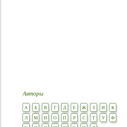
Авторы
А
Б
В
Г
Д
Е
Ж
З
И
К
Л
М
Н
О
П
Р
С
Т
У
Ф