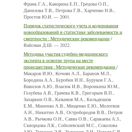
Франк Г.А., Какорина Е.П., Грецова О.П.,
Данилова Т.В., Петрова Г.В., Харченко Н.В.,
Простов Ю.И. — 2001.
Порядок статистического учета и кодирования
новообразований в статистике заболеваемости и
смертности : Методические рекомендации
/
Вайсман Д.Ш. — 2022.
Методика участия судебно-медицинского
эксперта в осмотре трупа на месте
происшествия : Методические рекомендации
/
Макаров И.Ю., Кочоян А.Л., Баранов М.Л.,
Бородина А.А., Буробин И.Н., Буруков Г.А.,
Вавилов А.Ю., Власюк И.В., Воронкина Ю.М.,
Голубева А.В., Грачева К.В., Григорьев В.П.,
Захаркин О.В., Казымов М.А., Кильдюшов
Е.М., Миненко А.В., Мищенко Е.Ю., Молотков
А.Н., Никитин А.В., Остробородов В.В., Петров
А.В., Рычкова О.Н., Савва О.В., Саракаева А.З.,
Скворцова Л.К., Соболевский М.С., Соколова
З.Ю., Туманов Э.В., Услонцев Д.Н., Цугуля С.В.,