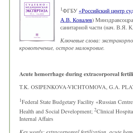
1
ФГБУ
«Российский центр су
А.В. Ковалев
) Минздравсоцра
санитарной части (нач. В.Я.
Ключевые слова: экстракорп
кровотечение, острое малокровие.
Acute hemorrhage during extracorporeal fertil
T.K. OSIPENKOVA-VICHTOMOVA, G.A. P
1
Federal State Budgetary Facility «Russian Centre
2
Health and Social Development;
Clinical Hospit
Internal Affairs
Key words: extracorporeal fertilization, acute h