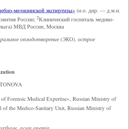
дебно-медицинской экспертизы»
(и.о. дир. — д.м.н.
2
звития России;
Клинический госпиталь медико-
 Клыга) МВД России, Москва
оральное оплодотворение (ЭКО), острое
ization
LATONOVA
 of Forensic Medical Expertise», Russian Ministry of
al of the Medico-Sanitary Unit, Russian Ministry of
emorrhage, acute anemia