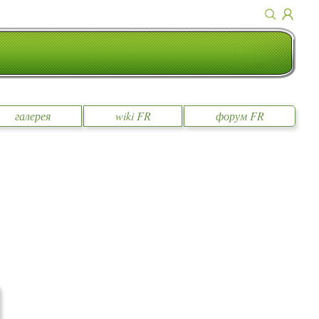
галерея
wiki FR
форум FR