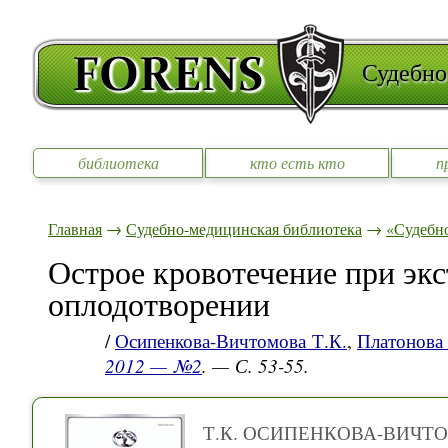
Судебно
библиотека
кто есть кто
п
Главная
→
Судебно-медицинская библиотека
→
«Судебно
Острое кровотечение при эк
оплодотворении
/
Осипенкова-Вичтомова Т.К.
,
Платонова 
2012 — №2
. — С. 53-55.
Т.К. ОСИПЕНКОВА-ВИЧТ