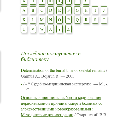
Х
Ц
Ч
Ш
Щ
Э
Ю
Я
A
B
C
D
E
F
G
H
I
J
K
L
M
N
O
P
Q
R
S
T
U
V
W
X
Y
Z
Последние поступления в
библиотеку
Determination of the burial time of skeletal remains
/
Garmus A., Bojarun R. — 2003.
-
/ - // Судебно-медицинская экспертиза. — М., -.
— С. -.
Основные принципы выбора и кодирования
первоначальной причины смерти больных со
злокачественными новообразованиями :
Методические рекомендации
/ Старинский В.В.,