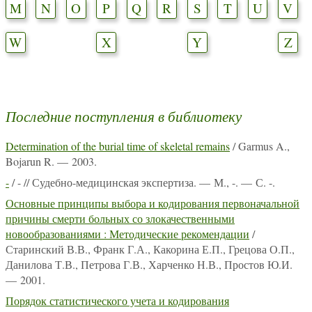
M
N
O
P
Q
R
S
T
U
V
W
X
Y
Z
Последние поступления в библиотеку
Determination of the burial time of skeletal remains
/ Garmus A.,
Bojarun R. — 2003.
-
/ - // Судебно-медицинская экспертиза. — М., -. — С. -.
Основные принципы выбора и кодирования первоначальной
причины смерти больных со злокачественными
новообразованиями : Методические рекомендации
/
Старинский В.В., Франк Г.А., Какорина Е.П., Грецова О.П.,
Данилова Т.В., Петрова Г.В., Харченко Н.В., Простов Ю.И.
— 2001.
Порядок статистического учета и кодирования