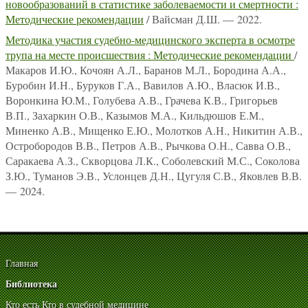
новообразований в статистике заболеваемости и смертности :
Методические рекомендации
/ Вайсман Д.Ш. — 2022.
Методика участия судебно-медицинского эксперта в осмотре
трупа на месте происшествия : Методические рекомендации
/
Макаров И.Ю., Кочоян А.Л., Баранов М.Л., Бородина А.А.,
Буробин И.Н., Буруков Г.А., Вавилов А.Ю., Власюк И.В.,
Воронкина Ю.М., Голубева А.В., Грачева К.В., Григорьев
В.П., Захаркин О.В., Казымов М.А., Кильдюшов Е.М.,
Миненко А.В., Мищенко Е.Ю., Молотков А.Н., Никитин А.В.,
Остробородов В.В., Петров А.В., Рычкова О.Н., Савва О.В.,
Саракаева А.З., Скворцова Л.К., Соболевский М.С., Соколова
З.Ю., Туманов Э.В., Услонцев Д.Н., Цугуля С.В., Яковлев В.В.
— 2024.
Главная
Библиотека
Кто есть Кто в судебной медицине