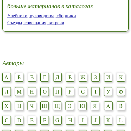
больше материалов в каталогах
Учебники, руководства, сборники
Съезды, совещания, встречи
Авторы
А
Б
В
Г
Д
Е
Ж
З
И
К
Л
М
Н
О
П
Р
С
Т
У
Ф
Х
Ц
Ч
Ш
Щ
Э
Ю
Я
A
B
C
D
E
F
G
H
I
J
K
L