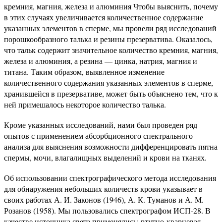
кремния, магния, железа и алюминия Чтобы выяснить, почему
в этих случаях увеличивается количественное содержание
указанных элементов в сперме, мы провели ряд исследований
порошкообразного талька и резины презерватива. Оказалось,
что тальк содержит значительное количество кремния, магния,
железа и алюминия, а резина — цинка, натрия, магния и
титана. Таким образом, выявленное изменение
количественного содержания указанных элементов в сперме,
хранившейся в презервативе, может быть объяснено тем, что к
ней примешалось некоторое количество талька.
Кроме указанных исследований, нами был проведен ряд
опытов с применением абсорбционного спектрального
анализа для выяснения возможности дифференцировать пятна
спермы, мочи, влагалищных выделений и крови на тканях.
Об использовании спектрографического метода исследования
для обнаружения небольших количеств крови указывает в
своих работах А. И. Законов (1946), А. К. Туманов и А. М.
Розанов (1958). Мы пользовались спектрографом ИСП-28. В
качестве источника света применялись: ртутно-кварцевая