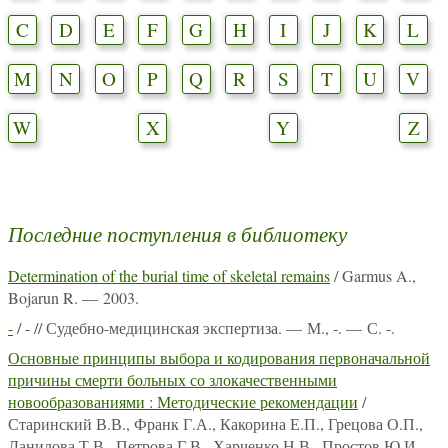
C
D
E
F
G
H
I
J
K
L
M
N
O
P
Q
R
S
T
U
V
W
X
Y
Z
Последние поступления в библиотеку
Determination of the burial time of skeletal remains
/ Garmus A.,
Bojarun R. — 2003.
-
/ - // Судебно-медицинская экспертиза. — М., -. — С. -.
Основные принципы выбора и кодирования первоначальной
причины смерти больных со злокачественными
новообразованиями : Методические рекомендации
/
Старинский В.В., Франк Г.А., Какорина Е.П., Грецова О.П.,
Данилова Т.В., Петрова Г.В., Харченко Н.В., Простов Ю.И.