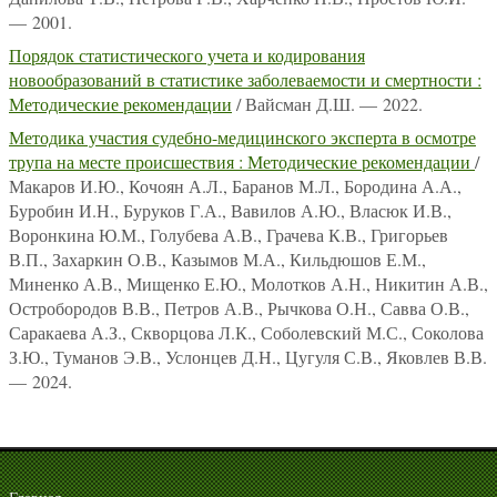
— 2001.
Порядок статистического учета и кодирования
новообразований в статистике заболеваемости и смертности :
Методические рекомендации
/ Вайсман Д.Ш. — 2022.
Методика участия судебно-медицинского эксперта в осмотре
трупа на месте происшествия : Методические рекомендации
/
Макаров И.Ю., Кочоян А.Л., Баранов М.Л., Бородина А.А.,
Буробин И.Н., Буруков Г.А., Вавилов А.Ю., Власюк И.В.,
Воронкина Ю.М., Голубева А.В., Грачева К.В., Григорьев
В.П., Захаркин О.В., Казымов М.А., Кильдюшов Е.М.,
Миненко А.В., Мищенко Е.Ю., Молотков А.Н., Никитин А.В.,
Остробородов В.В., Петров А.В., Рычкова О.Н., Савва О.В.,
Саракаева А.З., Скворцова Л.К., Соболевский М.С., Соколова
З.Ю., Туманов Э.В., Услонцев Д.Н., Цугуля С.В., Яковлев В.В.
— 2024.