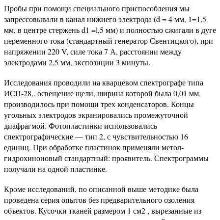
Пробы при помощи специального приспособления мы
запрессовывали в канал нижнего электрода (d = 4 мм, 1=1,5
мм, в центре стержень d1 =l,5 мм) и полностью сжигали в дуге
переменного тока (стандартный генератор Свентицкого), при
напряжении 220 V, силе тока 7 А, расстоянии между
электродами 2,5 мм, экспозиции 3 минуты.
Исследования проводили на кварцевом спектрографе типа
ИСП-28,. освещение щели, ширина которой была 0,01 мм,
производилось при помощи трех конденсаторов. Концы
угольных электродов экранировались промежуточной
диафрагмой. Фотопластинки использовались
спектрографические — тип 2, с чувствительностью 16
единиц. При обработке пластинок применяли метол-
гидрохиноновый стандартный: проявитель. Спектрограммы
получали на одной пластинке.
Кроме исследований, по описанной выше методике была
проведена серия опытов без предварительного озоления
объектов. Кусочки тканей размером 1 см2 , вырезанные из