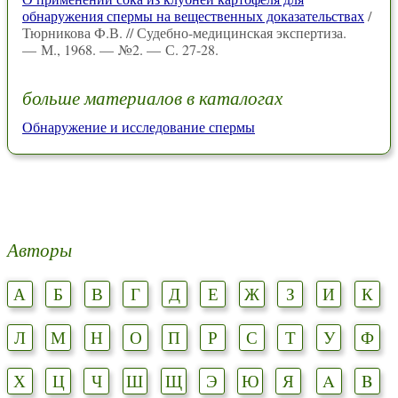
обнаружения спермы на вещественных доказательствах
/
Тюрникова Ф.В. // Судебно-медицинская экспертиза.
— М., 1968. — №2. — С. 27-28.
больше материалов в каталогах
Обнаружение и исследование спермы
Авторы
А
Б
В
Г
Д
Е
Ж
З
И
К
Л
М
Н
О
П
Р
С
Т
У
Ф
Х
Ц
Ч
Ш
Щ
Э
Ю
Я
A
B