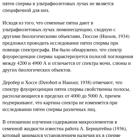
пятен спермы в ультрафиолетовых лучах не является
специфичной для них.
Исходя из того, что семенные пятна дают в
ультрафиолетовых-лучах люминесценцию, сходную с
другими биологическими объектами, Гюссон (Husson, 1934)
предложил проводить исследование пятен спермы при
помощи спектрографа. Им было обнаружено, что спектр
флуоресценции спермы характеризуется полосой поглощения
между 4200 и 4900 А и отличается от спектра мочи, слюны и
других биологических объектов.
Деробер и Хоссе (Derobert и Hausser, 1938) отмечают, что
спектру флуоресценции пятен спермы свойственны полосы,
располагающиеся в пределах от 4000 до 5000 А, причем
подчеркивают, что картина спектра не изменяется при
исследовании пятен спермы различных лиц.
В отношении изучения содержания микроэлементов в
семенной жидкости известна работа А. Бернштейна (1936),
который занимался установлением наличия их в сперме