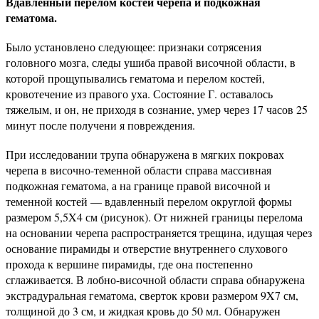
Вдавленный перелом костей черепа и подкожная
гематома.
Было установлено следующее: признаки сотрясения
головного мозга, следы ушиба правой височной области, в
которой прощупывались гематома и перелом костей,
кровотечение из правого уха. Состояние Г. оставалось
тяжелым, и он, не приходя в сознание, умер через 17 часов 25
минут после получени я повреждения.
При исследовании трупа обнаружена в мягких покровах
черепа в височно-теменной области справа массивная
подкожная гематома, а на границе правой височной и
теменной костей — вдавленный перелом округлой формы
размером 5,5X4 см (рисунок). От нижней границы перелома
на основании черепа распространяется трещина, идущая через
основание пирамиды и отверстие внутреннего слухового
прохода к вершине пирамиды, где она постепенно
сглаживается. В лобно-височной области справа обнаружена
экстрадуральная гематома, сверток крови размером 9X7 см,
толщиной до 3 см, и жидкая кровь до 50 мл. Обнаружен