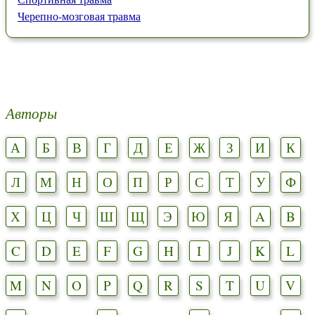
Черепно-мозговая травма
Авторы
А
Б
В
Г
Д
Е
Ж
З
И
К
Л
М
Н
О
П
Р
С
Т
У
Ф
Х
Ц
Ч
Ш
Щ
Э
Ю
Я
A
B
C
D
E
F
G
H
I
J
K
L
M
N
O
P
Q
R
S
T
U
V