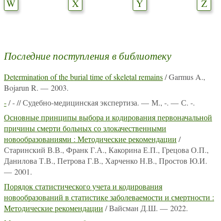
W
X
Y
Z
Последние поступления в библиотеку
Determination of the burial time of skeletal remains
/ Garmus A.,
Bojarun R. — 2003.
-
/ - // Судебно-медицинская экспертиза. — М., -. — С. -.
Основные принципы выбора и кодирования первоначальной
причины смерти больных со злокачественными
новообразованиями : Методические рекомендации
/
Старинский В.В., Франк Г.А., Какорина Е.П., Грецова О.П.,
Данилова Т.В., Петрова Г.В., Харченко Н.В., Простов Ю.И.
— 2001.
Порядок статистического учета и кодирования
новообразований в статистике заболеваемости и смертности :
Методические рекомендации
/ Вайсман Д.Ш. — 2022.