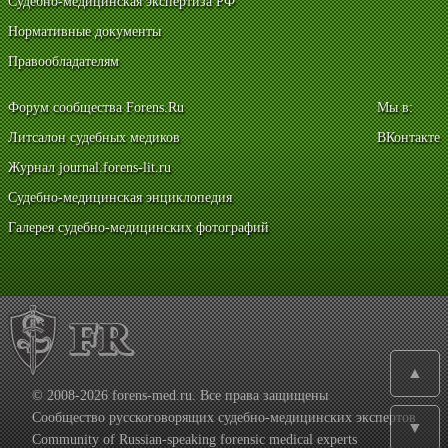
Судебно-медицинская экспертиза РФ
Нормативные документы
Правообладателям
Форум сообщества Forens.Ru
Мы в:
Литсалон судебных медиков
ВКонтакте
Журнал journal.forens-lit.ru
Судебно-медицинская энциклопедия
Галерея судебно-медицинских фотографий
▲
© 2008-2026 forens-med.ru. Все права защищены
Сообщество русскоговорящих судебно-медицинских экспертов
▼
Community of Russian-speaking forensic medical experts