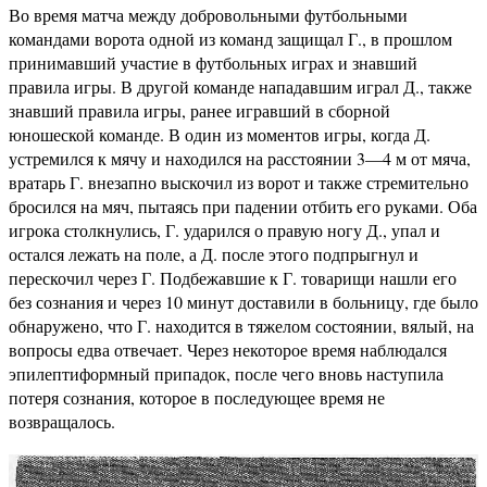
Во время матча между добровольными футбольными
командами ворота одной из команд защищал Г., в прошлом
принимавший участие в футбольных играх и знавший
правила игры. В другой команде нападавшим играл Д., также
знавший правила игры, ранее игравший в сборной
юношеской команде. В один из моментов игры, когда Д.
устремился к мячу и находился на расстоянии 3—4 м от мяча,
вратарь Г. внезапно выскочил из ворот и также стремительно
бросился на мяч, пытаясь при падении отбить его руками. Оба
игрока столкнулись, Г. ударился о правую ногу Д., упал и
остался лежать на поле, а Д. после этого подпрыгнул и
перескочил через Г. Подбежавшие к Г. товарищи нашли его
без сознания и через 10 минут доставили в больницу, где было
обнаружено, что Г. находится в тяжелом состоянии, вялый, на
вопросы едва отвечает. Через некоторое время наблюдался
эпилептиформный припадок, после чего вновь наступила
потеря сознания, которое в последующее время не
возвращалось.