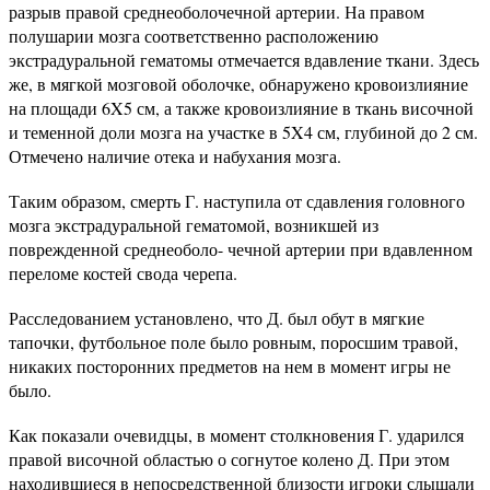
разрыв правой среднеоболочечной артерии. На правом
полушарии мозга соответственно расположению
экстрадуральной гематомы отмечается вдавление ткани. Здесь
же, в мягкой мозговой оболочке, обнаружено кровоизлияние
на площади 6X5 см, а также кровоизлияние в ткань височной
и теменной доли мозга на участке в 5X4 см, глубиной до 2 см.
Отмечено наличие отека и набухания мозга.
Таким образом, смерть Г. наступила от сдавления головного
мозга экстрадуральной гематомой, возникшей из
поврежденной среднеоболо- чечной артерии при вдавленном
переломе костей свода черепа.
Расследованием установлено, что Д. был обут в мягкие
тапочки, футбольное поле было ровным, поросшим травой,
никаких посторонних предметов на нем в момент игры не
было.
Как показали очевидцы, в момент столкновения Г. ударился
правой височной областью о согнутое колено Д. При этом
находившиеся в непосредственной близости игроки слышали