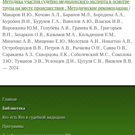
Методика участия судебно-медицинского эксперта в осмотре
трупа на месте происшествия : Методические рекомендации
/
Макаров И.Ю., Кочоян А.Л., Баранов М.Л., Бородина А.А.,
Буробин И.Н., Буруков Г.А., Вавилов А.Ю., Власюк И.В.,
Воронкина Ю.М., Голубева А.В., Грачева К.В., Григорьев
В.П., Захаркин О.В., Казымов М.А., Кильдюшов Е.М.,
Миненко А.В., Мищенко Е.Ю., Молотков А.Н., Никитин А.В.,
Остробородов В.В., Петров А.В., Рычкова О.Н., Савва О.В.,
Саракаева А.З., Скворцова Л.К., Соболевский М.С., Соколова
З.Ю., Туманов Э.В., Услонцев Д.Н., Цугуля С.В., Яковлев В.В.
— 2024.
Главная
Библиотека
Кто есть Кто в судебной медицине
Программы