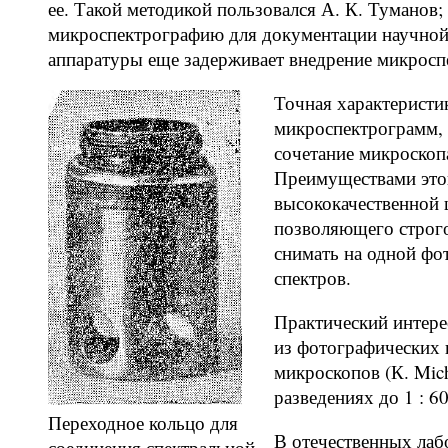
ее. Такой методикой пользовался А. К. Туманов;
микроспектрографию для документации научной 
аппаратуры еще задерживает внедрение микроспе
Точная характеристи
микроспектрограмм,
сочетание микроскоп
Преимуществами этог
высококачественной 
позволяющего строго
снимать на одной фо
спектров.
Практический интере
из фотографических 
микроскопов (К. Mic
разведениях до 1 : 60
Переходное кольцо для
В отечественных лаб
соединения спектральной