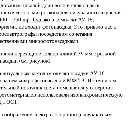
удованная шкалой длин волн и являющаяся
логического микроскопа для визуального изучения
 400—750 mμ. Однако в комплект АУ-16,
риями, не входит фотонасадка. Это привело нас к
роспектрографы посредством сочетания
чественными микрофотонасадками.
овили переходное кольцо длиной 39 мм с резьбой
насадки (см. рисунок).
 визуальным методом окуляр насадки АУ-16
ой на нем микрофотонасадкой МФИ-3. Источником
тельный источник света помещается у отверстия
е фотоматериалов использовали изопанхроматическую
ЕД ГОСТ.
 изображение спектра абсорбции (с двукратным