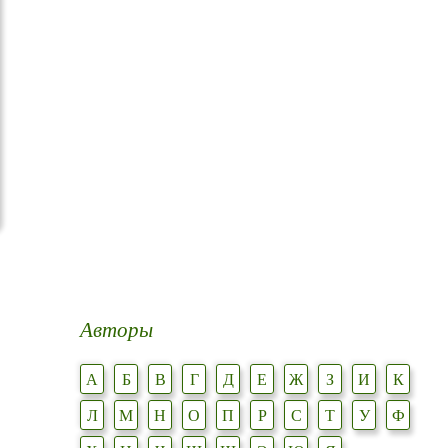
Авторы
А
Б
В
Г
Д
Е
Ж
З
И
К
Л
М
Н
О
П
Р
С
Т
У
Ф