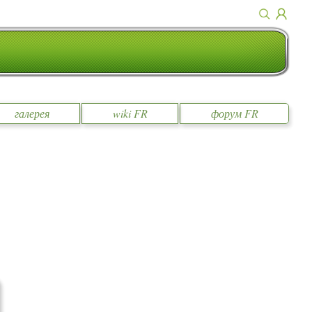
галерея
wiki FR
форум FR