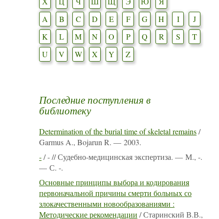
Х
Ц
Ч
Ш
Щ
Э
Ю
Я
A
B
C
D
E
F
G
H
I
J
K
L
M
N
O
P
Q
R
S
T
U
V
W
X
Y
Z
Последние поступления в
библиотеку
Determination of the burial time of skeletal remains
/
Garmus A., Bojarun R. — 2003.
-
/ - // Судебно-медицинская экспертиза. — М., -.
— С. -.
Основные принципы выбора и кодирования
первоначальной причины смерти больных со
злокачественными новообразованиями :
Методические рекомендации
/ Старинский В.В.,