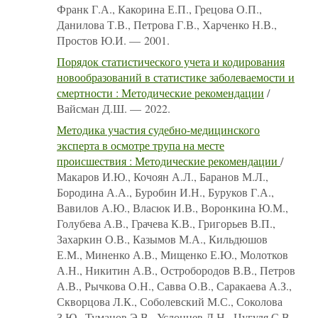
Франк Г.А., Какорина Е.П., Грецова О.П.,
Данилова Т.В., Петрова Г.В., Харченко Н.В.,
Простов Ю.И. — 2001.
Порядок статистического учета и кодирования
новообразований в статистике заболеваемости и
смертности : Методические рекомендации
/
Вайсман Д.Ш. — 2022.
Методика участия судебно-медицинского
эксперта в осмотре трупа на месте
происшествия : Методические рекомендации
/
Макаров И.Ю., Кочоян А.Л., Баранов М.Л.,
Бородина А.А., Буробин И.Н., Буруков Г.А.,
Вавилов А.Ю., Власюк И.В., Воронкина Ю.М.,
Голубева А.В., Грачева К.В., Григорьев В.П.,
Захаркин О.В., Казымов М.А., Кильдюшов
Е.М., Миненко А.В., Мищенко Е.Ю., Молотков
А.Н., Никитин А.В., Остробородов В.В., Петров
А.В., Рычкова О.Н., Савва О.В., Саракаева А.З.,
Скворцова Л.К., Соболевский М.С., Соколова
З.Ю., Туманов Э.В., Услонцев Д.Н., Цугуля С.В.,