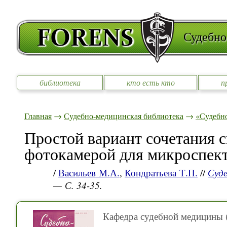
Судебно
библиотека
кто есть кто
п
Главная
→
Судебно-медицинская библиотека
→
«Судебно
Простой вариант сочетания с
фотокамерой для микроспект
/
Васильев М.А.
,
Кондратьева Т.П.
//
Суде
— С. 34-35.
Кафедра судебной медицины 