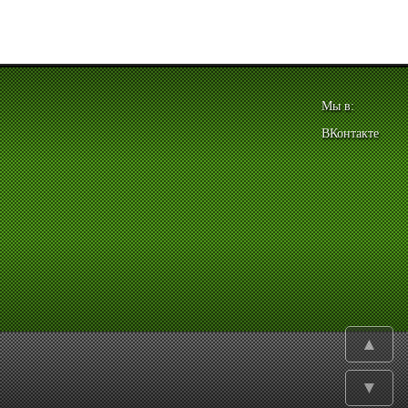
Мы в:
ВКонтакте
▲
▼