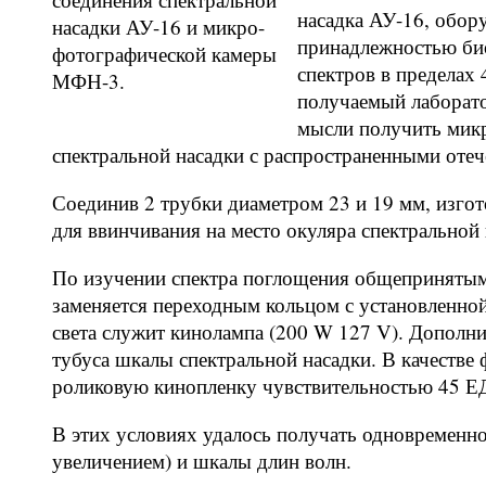
насадка АУ-16, обор
насадки АУ-16 и микро-
принадлежностью био
фотографической камеры
спектров в пределах
МФН-3.
получаемый лаборато
мысли получить мик
спектральной насадки с распространенными оте
Соединив 2 трубки диаметром 23 и 19 мм, изгот
для ввинчивания на место окуляра спектральной 
По изучении спектра поглощения общепринятым
заменяется переходным кольцом с установленн
света служит кинолампа (200 W 127 V). Дополни
тубуса шкалы спектральной насадки. В качеств
роликовую кинопленку чувствительностью 45 
В этих условиях удалось получать одновременно
увеличением) и шкалы длин волн.