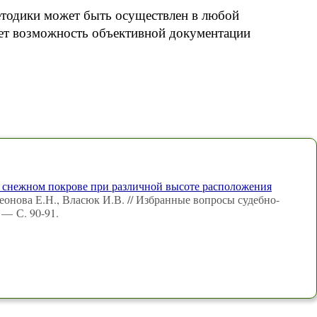
етодики может быть осуществлен в любой
ет возможность объективной документации
а снежном покрове при различной высоте расположения
еонова Е.Н., Власюк И.В. // Избранные вопросы судебно-
— С. 90-91.