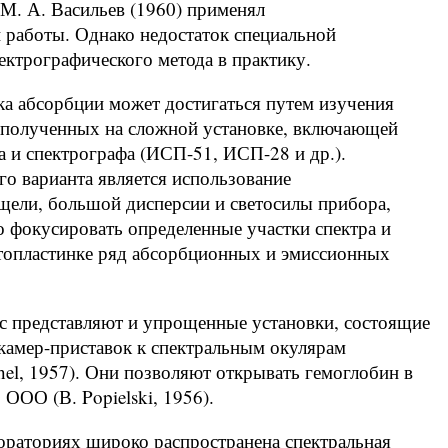
 М. А. Васильев (1960) применял
работы. Однако недостаток специальной
ктрографического метода в практику.
ка абсорбции может достигаться путем изучения
 полученных на сложной установке, включающей
а и спектрографа (ИСП-51, ИСП-28 и др.).
о варианта является использование
щели, большой дисперсии и светосилы прибора,
 фокусировать определенные участки спектра и
топластинке ряд абсорбционных и эмиссионных
с представляют и упрощенные установки, состоящие
камер-приставок к спектральным окулярам
hel, 1957). Они позволяют открывать гемоглобин в
 ООО (В. Popielski, 1956).
ораториях широко распространена спектральная