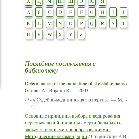
Х
Ц
Ч
Ш
Щ
Э
Ю
Я
A
B
C
D
E
F
G
H
I
J
K
L
M
N
O
P
Q
R
S
T
U
V
W
X
Y
Z
Последние поступления в
библиотеку
Determination of the burial time of skeletal remains
/
Garmus A., Bojarun R. — 2003.
-
/ - // Судебно-медицинская экспертиза. — М., -.
— С. -.
Основные принципы выбора и кодирования
первоначальной причины смерти больных со
злокачественными новообразованиями :
Методические рекомендации
/ Старинский В.В.,