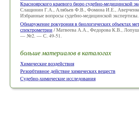
Красноярского краевого бюро судебно-медицинской эк
Слащинин Г.А., Алябьев Ф.В., Фомина И.Е., Аверченко 
Избранные вопросы судебно-медицинской экспертизы.
Обнаружение рокурония в биологических объектах ме
спектрометрии
/ Матвеева А.А., Федорова К.В., Лопуша
— №2. — С. 49-51.
больше материалов в каталогах
Химические воздействия
Резорбтивное действие химических веществ
Судебно-химические исследования