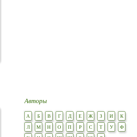
Авторы
А
Б
В
Г
Д
Е
Ж
З
И
К
Л
М
Н
О
П
Р
С
Т
У
Ф