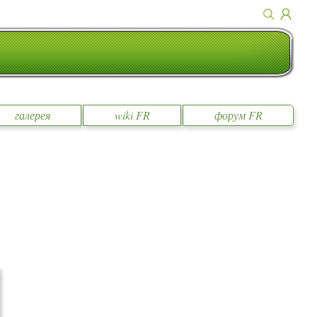
галерея
wiki FR
форум FR