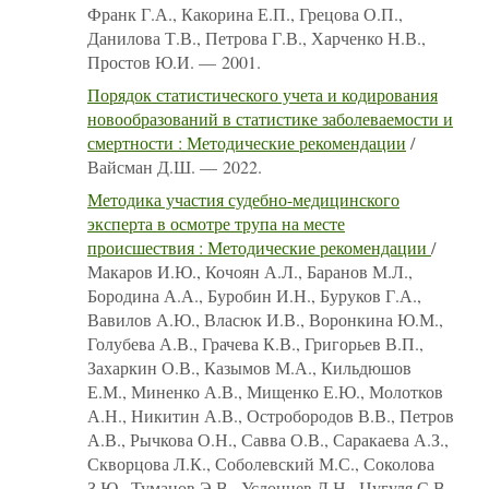
Франк Г.А., Какорина Е.П., Грецова О.П.,
Данилова Т.В., Петрова Г.В., Харченко Н.В.,
Простов Ю.И. — 2001.
Порядок статистического учета и кодирования
новообразований в статистике заболеваемости и
смертности : Методические рекомендации
/
Вайсман Д.Ш. — 2022.
Методика участия судебно-медицинского
эксперта в осмотре трупа на месте
происшествия : Методические рекомендации
/
Макаров И.Ю., Кочоян А.Л., Баранов М.Л.,
Бородина А.А., Буробин И.Н., Буруков Г.А.,
Вавилов А.Ю., Власюк И.В., Воронкина Ю.М.,
Голубева А.В., Грачева К.В., Григорьев В.П.,
Захаркин О.В., Казымов М.А., Кильдюшов
Е.М., Миненко А.В., Мищенко Е.Ю., Молотков
А.Н., Никитин А.В., Остробородов В.В., Петров
А.В., Рычкова О.Н., Савва О.В., Саракаева А.З.,
Скворцова Л.К., Соболевский М.С., Соколова
З.Ю., Туманов Э.В., Услонцев Д.Н., Цугуля С.В.,