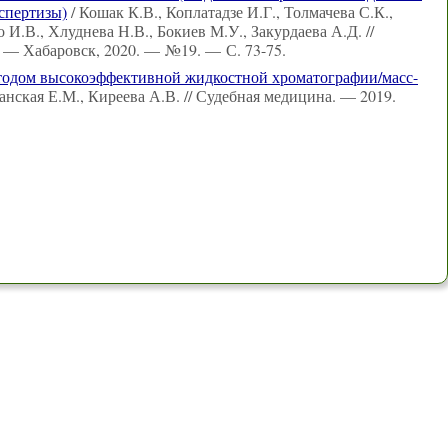
спертизы)
/ Кошак К.В., Коплатадзе И.Г., Толмачева С.К.,
И.В., Хлуднева Н.В., Бокиев М.У., Закурдаева А.Д. //
 — Хабаровск, 2020. — №19. — С. 73-75.
тодом высокоэффективной жидкостной хроматографии/масс-
нская Е.М., Киреева А.В. // Судебная медицина. — 2019.