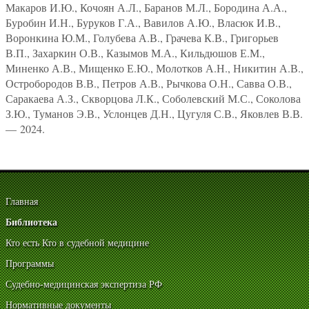
Макаров И.Ю., Кочоян А.Л., Баранов М.Л., Бородина А.А.,
Буробин И.Н., Буруков Г.А., Вавилов А.Ю., Власюк И.В.,
Воронкина Ю.М., Голубева А.В., Грачева К.В., Григорьев
В.П., Захаркин О.В., Казымов М.А., Кильдюшов Е.М.,
Миненко А.В., Мищенко Е.Ю., Молотков А.Н., Никитин А.В.,
Остробородов В.В., Петров А.В., Рычкова О.Н., Савва О.В.,
Саракаева А.З., Скворцова Л.К., Соболевский М.С., Соколова
З.Ю., Туманов Э.В., Услонцев Д.Н., Цугуля С.В., Яковлев В.В.
— 2024.
Главная
Библиотека
Кто есть Кто в судебной медицине
Программы
Судебно-медицинская экспертиза РФ
Нормативные документы