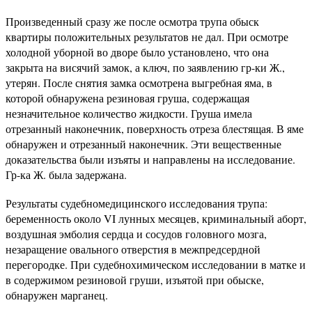
Произведенный сразу же после осмотра трупа обыск
квартиры положительных результатов не дал. При осмотре
холодной уборной во дворе было установлено, что она
закрыта на висячий замок, а ключ, по заявлению гр-ки Ж.,
утерян. После снятия замка осмотрена выгребная яма, в
которой обнаружена резиновая груша, содержащая
незначительное количество жидкости. Груша имела
отрезанный наконечник, поверхность отреза блестящая. В яме
обнаружен и отрезанный наконечник. Эти вещественные
доказательства были изъяты и направлены на исследование.
Гр-ка Ж. была задержана.
Результаты судебномедицинского исследования трупа:
беременность около VI лунных месяцев, криминальный аборт,
воздушная эмболия сердца и сосудов головного мозга,
незаращение овального отверстия в межпредсердной
перегородке. При судебнохимическом исследовании в матке и
в содержимом резиновой груши, изъятой при обыске,
обнаружен марганец.