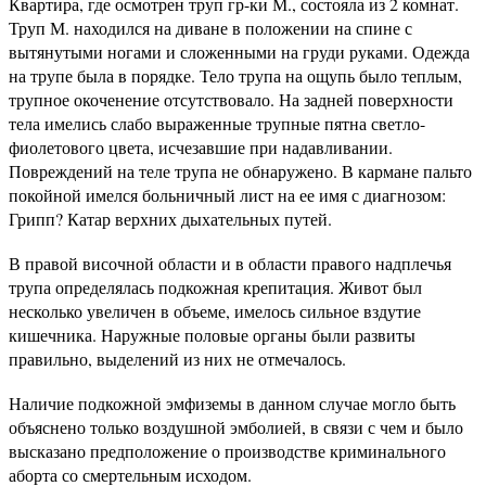
Квартира, где осмотрен труп гр-ки М., состояла из 2 комнат.
Труп М. находился на диване в положении на спине с
вытянутыми ногами и сложенными на груди руками. Одежда
на трупе была в порядке. Тело трупа на ощупь было теплым,
трупное окоченение отсутствовало. На задней поверхности
тела имелись слабо выраженные трупные пятна светло-
фиолетового цвета, исчезавшие при надавливании.
Повреждений на теле трупа не обнаружено. В кармане пальто
покойной имелся больничный лист на ее имя с диагнозом:
Грипп? Катар верхних дыхательных путей.
В правой височной области и в области правого надплечья
трупа определялась подкожная крепитация. Живот был
несколько увеличен в объеме, имелось сильное вздутие
кишечника. Наружные половые органы были развиты
правильно, выделений из них не отмечалось.
Наличие подкожной эмфиземы в данном случае могло быть
объяснено только воздушной эмболией, в связи с чем и было
высказано предположение о производстве криминального
аборта со смертельным исходом.