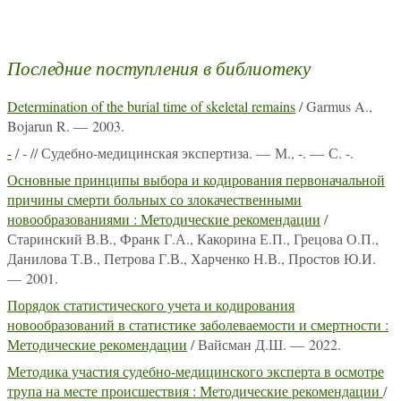
Последние поступления в библиотеку
Determination of the burial time of skeletal remains
/ Garmus A.,
Bojarun R. — 2003.
-
/ - // Судебно-медицинская экспертиза. — М., -. — С. -.
Основные принципы выбора и кодирования первоначальной
причины смерти больных со злокачественными
новообразованиями : Методические рекомендации
/
Старинский В.В., Франк Г.А., Какорина Е.П., Грецова О.П.,
Данилова Т.В., Петрова Г.В., Харченко Н.В., Простов Ю.И.
— 2001.
Порядок статистического учета и кодирования
новообразований в статистике заболеваемости и смертности :
Методические рекомендации
/ Вайсман Д.Ш. — 2022.
Методика участия судебно-медицинского эксперта в осмотре
трупа на месте происшествия : Методические рекомендации
/