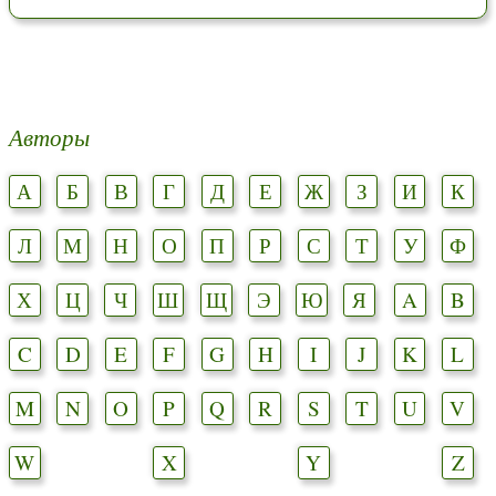
Авторы
А
Б
В
Г
Д
Е
Ж
З
И
К
Л
М
Н
О
П
Р
С
Т
У
Ф
Х
Ц
Ч
Ш
Щ
Э
Ю
Я
A
B
C
D
E
F
G
H
I
J
K
L
M
N
O
P
Q
R
S
T
U
V
W
X
Y
Z