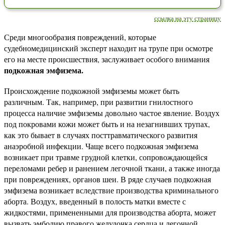
ссылка на эту страницу
Среди многообразия повреждений, которые
судебномедицинский эксперт находит на трупе при осмотре
его на месте происшествия, заслуживает особого внимания
подкожная эмфизема.
Происхождение подкожной эмфиземы может быть
различным. Так, например, при развитии гнилостного
процесса наличие эмфиземы довольно частое явление. Воздух
под покровами кожи может быть и на незагнивших трупах,
как это бывает в случаях посттравматического развития
анаэробной инфекции. Чаще всего подкожная эмфизема
возникает при травме грудной клетки, сопровождающейся
переломами ребер и ранением легочной ткани, а также иногда
при повреждениях, органов шеи. В ряде случаев подкожная
эмфизема возникает вследствие производства криминального
аборта. Воздух, введенный в полость матки вместе с
жидкостями, примененными для производства аборта, может
вызвать эмболию правого желудочка сердца и легочной