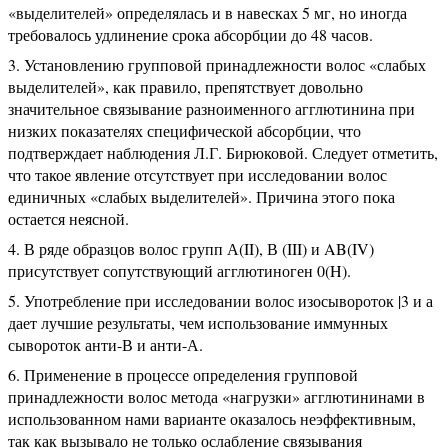
«выделителей» определялась и в навесках 5 мг, но иногда
требовалось удлинение срока абсорбции до 48 часов.
Установлению групповой принадлежности волос «слабых
выделителей», как правило, препятствует довольно
значительное связывание разноименного агглютинина при
низких показателях специфической абсорбции, что
подтверждает наблюдения Л.Г. Бирюковой. Следует отметить,
что такое явление отсутствует при исследовании волос
единичных «слабых выделителей». Причина этого пока
остается неясной.
В ряде образцов волос групп А(II), В (III) и AB(IV)
присутствует сопутствующий агглютиноген 0(H).
Употребление при исследовании волос изосывороток |3 и а
дает лучшие результаты, чем использование иммунных
сывороток анти-В и анти-А.
Применение в процессе определения групповой
принадлежности волос метода «нагрузки» агглютининами в
использованном нами варианте оказалось неэффективным,
так как вызывало не только ослабление связывания