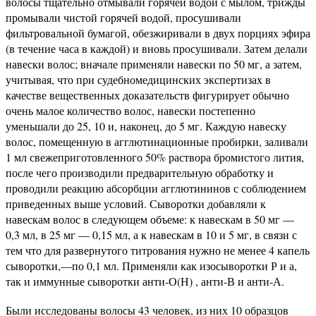
волосы тщательно отмывали горячей водой с мылом, трижды
промывали чистой горячей водой, просушивали
фильтровальной бумагой, обезжиривали в двух порциях эфира
(в течение часа в каждой) и вновь просушивали. Затем делали
навески волос; вначале применяли навески по 50 мг, а затем,
учитывая, что при судебномедицинских экспертизах в
качестве вещественных доказательств фигурирует обычно
очень малое количество волос, навески постепенно
уменьшали до 25, 10 и, наконец, до 5 мг. Каждую навеску
волос, помещенную в агглютинационные пробирки, заливали
1 мл свежеприготовленного 50% раствора бромистого лития,
после чего производили предварительную обработку и
проводили реакцию абсорбции агглютининов с соблюдением
приведенных выше условий. Сыворотки добавляли к
навескам волос в следующем объеме: к навескам в 50 мг —
0,3 мл, в 25 мг — 0,15 мл, а к навескам в 10 и 5 мг, в связи с
тем что для развернутого титрования нужно не менее 4 капель
сыворотки,—по 0,1 мл. Применяли как изосыворотки Р и а,
так и иммунные сыворотки анти-О(Н) , анти-В и анти-А.
Были исследованы волосы 43 человек, из них 10 образцов