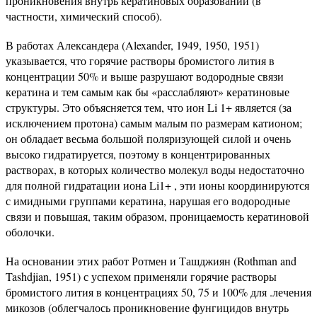
проникновения внутрь кератиновых образований (в
частности, химический способ).
В работах Александера (Alexander, 1949, 1950, 1951)
указывается, что горячие растворы бромистого лития в
концентрации 50% и выше разрушают водородные связи
кератина и тем самым как бы «расслабляют» кератиновые
структуры. Это объясняется тем, что ион Li 1+ является (за
исключением протона) самым малым по размерам катионом;
он обладает весьма большой поляризующей силой и очень
высоко гидратируется, поэтому в концентрированных
растворах, в которых количество молекул воды недостаточно
для полной гидратации иона Li1+ , эти ионы координируются
с имидными группами кератина, нарушая его водородные
связи и повышая, таким образом, проницаемость кератиновой
оболочки.
На основании этих работ Ротмен и Ташджиян (Rothman and
Tashdjian, 1951) с успехом применяли горячие растворы
бромистого лития в концентрациях 50, 75 и 100% для .лечения
микозов (облегчалось проникновение фунгицидов внутрь