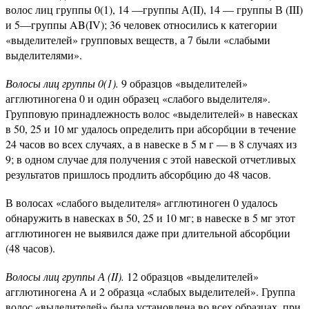
волос лиц группы 0(1), 14 —группы А(II), 14 — группы В (III)
и 5—группы AB(IV); 36 человек относились к категории
«выделителей» групповых веществ, а 7 были «слабыми
выделителями».
Волосы лиц группы 0(1).
9 образцов «выделителей»
агглютиногена 0 и один образец «слабого выделителя».
Групповую принадлежность волос «выделителей» в навесках
в 50, 25 и 10 мг удалось определить при абсорбции в течение
24 часов во всех случаях, а в навеске в 5 м г — в 8 случаях из
9; в одном случае для получения с этой навеской отчетливых
результатов пришлось продлить абсорбцию до 48 часов.
В волосах «слабого выделителя» агглютиноген 0 удалось
обнаружить в навесках в 50, 25 и 10 мг; в навеске в 5 мг этот
агглютиноген не выявился даже при длительной абсорбции
(48 часов).
Волосы лиц группы А (II).
12 образцов «выделителей»
агглютиногена А и 2 образца «слабых выделителей». Группа
волос «выделителей» была установлена во всех образцах, при