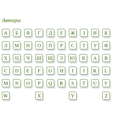
Авторы
А
Б
В
Г
Д
Е
Ж
З
И
К
Л
М
Н
О
П
Р
С
Т
У
Ф
Х
Ц
Ч
Ш
Щ
Э
Ю
Я
A
B
C
D
E
F
G
H
I
J
K
L
M
N
O
P
Q
R
S
T
U
V
W
X
Y
Z