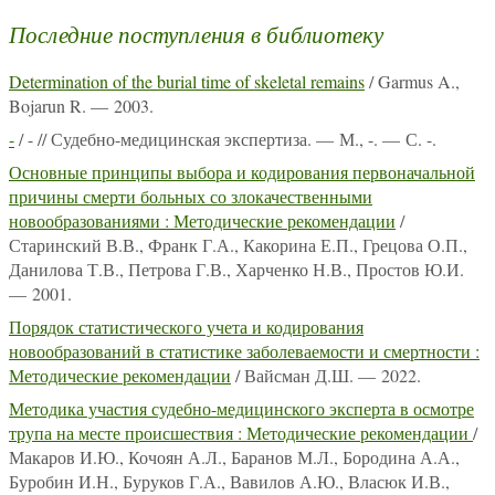
Последние поступления в библиотеку
Determination of the burial time of skeletal remains
/ Garmus A.,
Bojarun R. — 2003.
-
/ - // Судебно-медицинская экспертиза. — М., -. — С. -.
Основные принципы выбора и кодирования первоначальной
причины смерти больных со злокачественными
новообразованиями : Методические рекомендации
/
Старинский В.В., Франк Г.А., Какорина Е.П., Грецова О.П.,
Данилова Т.В., Петрова Г.В., Харченко Н.В., Простов Ю.И.
— 2001.
Порядок статистического учета и кодирования
новообразований в статистике заболеваемости и смертности :
Методические рекомендации
/ Вайсман Д.Ш. — 2022.
Методика участия судебно-медицинского эксперта в осмотре
трупа на месте происшествия : Методические рекомендации
/
Макаров И.Ю., Кочоян А.Л., Баранов М.Л., Бородина А.А.,
Буробин И.Н., Буруков Г.А., Вавилов А.Ю., Власюк И.В.,