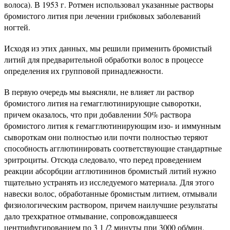
волоса). В 1953 г. Ротмен использовал указанные растворы
бромистого лития при лечении грибковых заболеваний
ногтей.
Исходя из этих данных, мы решили применить бромистый
литий для предварительной обработки волос в процессе
определения их групповой принадлежности.
В первую очередь мы выясняли, не влияет ли раствор
бромистого лития на гемагглютинирующие сыворотки,
причем оказалось, что при добавлении 50% раствора
бромистого лития к гемагглютинирующим изо- и иммунным
сывороткам они полностью или почти полностью теряют
способность агглютинировать соответствующие стандартные
эритроциты. Отсюда следовало, что перед проведением
реакции абсорбции агглютининов бромистый литий нужно
тщательно устранять из исследуемого материала. Для этого
навески волос, обработанные бромистым литием, отмывали
физиологическим раствором, причем наилучшие результаты
дало трехкратное отмывание, сопровождавшееся
центрифугированием по 3 1 /2 минуты при 3000 об/мин.