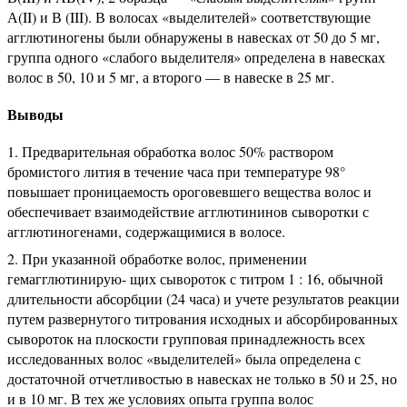
А(II) и В (III). В волосах «выделителей» соответствующие
агглютиногены были обнаружены в навесках от 50 до 5 мг,
группа одного «слабого выделителя» определена в навесках
волос в 50, 10 и 5 мг, а второго — в навеске в 25 мг.
Выводы
Предварительная обработка волос 50% раствором
бромистого лития в течение часа при температуре 98°
повышает проницаемость ороговевшего вещества волос и
обеспечивает взаимодействие агглютининов сыворотки с
агглютиногенами, содержащимися в волосе.
При указанной обработке волос, применении
гемагглютинирую- щих сывороток с титром 1 : 16, обычной
длительности абсорбции (24 часа) и учете результатов реакции
путем развернутого титрования исходных и абсорбированных
сывороток на плоскости групповая принадлежность всех
исследованных волос «выделителей» была определена с
достаточной отчетливостью в навесках не только в 50 и 25, но
и в 10 мг. В тех же условиях опыта группа волос