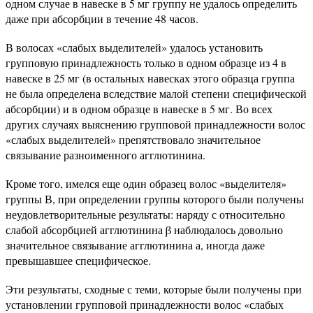
одном случае в навеске в 5 мг группу не удалось определить
даже при абсорбции в течение 48 часов.
В волосах «слабых выделителей» удалось установить
групповую принадлежность только в одном образце из 4 в
навеске в 25 мг (в остальных навесках этого образца группа
не была определена вследствие малой степени специфической
абсорбции) и в одном образце в навеске в 5 мг. Во всех
других случаях выяснению групповой принадлежности волос
«слабых выделителей» препятствовало значительное
связывание разноименного агглютинина.
Кроме того, имелся еще один образец волос «выделителя»
группы В, при определении группы которого были получены
неудовлетворительные результаты: наряду с относительно
слабой абсорбцией агглютинина β наблюдалось довольно
значительное связывание агглютинина а, иногда даже
превышавшее специфическое.
Эти результаты, сходные с теми, которые были получены при
установлении групповой принадлежности волос «слабых