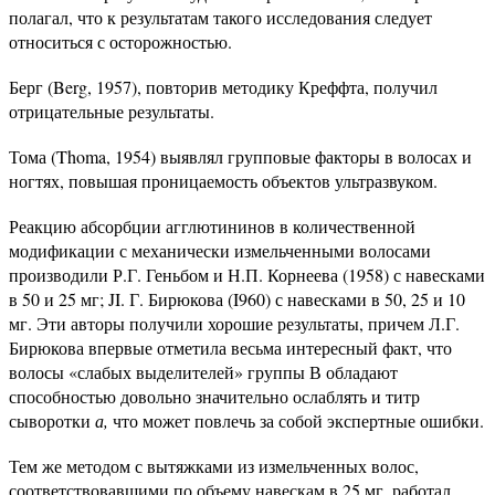
полагал, что к результатам такого исследования следует
относиться с осторожностью.
Берг (Berg, 1957), повторив методику Креффта, получил
отрицательные результаты.
Тома (Thoma, 1954) выявлял групповые факторы в волосах и
ногтях, повышая проницаемость объектов ультразвуком.
Реакцию абсорбции агглютининов в количественной
модификации с механически измельченными волосами
производили Р.Г. Геньбом и Н.П. Корнеева (1958) с навесками
в 50 и 25 мг; JI. Г. Бирюкова (I960) с навесками в 50, 25 и 10
мг. Эти авторы получили хорошие результаты, причем Л.Г.
Бирюкова впервые отметила весьма интересный факт, что
волосы «слабых выделителей» группы В обладают
способностью довольно значительно ослаблять и титр
сыворотки
а,
что может повлечь за собой экспертные ошибки.
Тем же методом с вытяжками из измельченных волос,
соответствовавшими по объему навескам в 25 мг, работал