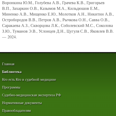
Воронкина Ю.М., Голубева А.В., Грачева К.В., Григорьев
В.П., Захаркин О.В., Казымов М.А., Кильдюшов Е.М.,
Миненко А.В., Мищенко Е.Ю., Молотков А.Н., Никитин А.В.,
Остробородов В.В., Петров А.В., Рычкова О.Н., Савва О.В.,
Саракаева А.З., Скворцова Л.К., Соболевский М.С., Соколова
З.Ю., Туманов Э.В., Услонцев Д.Н., Цугуля С.В., Яковлев В.В.
— 2024.
Главная
Библиотека
Кто есть Кто в судебной медицине
Программы
Судебно-медицинская экспертиза РФ
Нормативные документы
Правообладателям