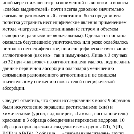
иной мере снижали титр разноименной сыворотки, а волосы
«слабых выделителей» почти всегда довольно значительно
связывали разноименный агглютинин, была предпринята
попытка устранить неспецифические явления применением
метода «нагрузки» агглютининами (с титром и объемом
сыворотки, равными первоначальным). Однако эта попытка
оказалась безуспешной: уничтожалось или резко ослаблялось
не только неспецифическое, но и специфическое связывание
агллютининов (как изо-, так и иммунных). Лишь в 3 случаях
из 32 при «нагрузке» изоагглютининами удалось подтвердить
данные первичной абсорбции благодаря уменьшению
связывания разноименного агглютинина и не слишком
значительному снижению показателей специфической
абсорбции.
Следует отметить, что среди исследованных волос 9 образцов
были искусственно окрашены растительными (хна) и
химическими (урсол, гидропирит, «Гамма», восстановитель)
красками и 3 образца обесцвечены перекисью водорода. 10
образцов принадлежали «выделителям» группы 0(I), А(II),
В(III) и AB(IV), 2 образца — «слабым выделителям» групп