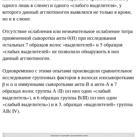
одного лишь в слюне) и одного «слабого выделителя», у
которого данный агглютиноген выявлялся не только в крови,
но и в слюне.
Отсутствие ослабления или незначительное ослабление титра
примененной сыворотки анти-0(Н) при исследования
остальных 7 образцов волос «выделителей» и 5 образцов
«слабых выделителей» не позволило обнаружить в них
данный агглютиноген.
Одновременно с этими опытами производили сравнительное
исследование групповых факторов в волосах изосыворотками
β и α и иммунными сыворотками анти-В и анти-А в 7
образцах волос группы А (II) (из них один «слабый
выделитель»), в 6 образцах группы В(III) (из них один
«слабый выделитель») и в 3, образцах «выделителей» группы
АВ( IV).