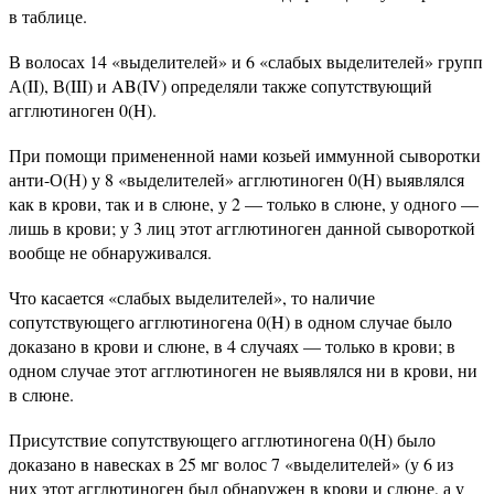
в таблице.
В волосах 14 «выделителей» и 6 «слабых выделителей» групп
А(II), В(III) и AB(IV) определяли также сопутствующий
агглютиноген 0(H).
При помощи примененной нами козьей иммунной сыворотки
анти-О(Н) у 8 «выделителей» агглютиноген 0(H) выявлялся
как в крови, так и в слюне, у 2 — только в слюне, у одного —
лишь в крови; у 3 лиц этот агглютиноген данной сывороткой
вообще не обнаруживался.
Что касается «слабых выделителей», то наличие
сопутствующего агглютиногена 0(H) в одном случае было
доказано в крови и слюне, в 4 случаях — только в крови; в
одном случае этот агглютиноген не выявлялся ни в крови, ни
в слюне.
Присутствие сопутствующего агглютиногена 0(H) было
доказано в навесках в 25 мг волос 7 «выделителей» (у 6 из
них этот агглютиноген был обнаружен в крови и слюне, а у