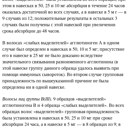
этом в навесках в 50, 25 и 10 мг абсорбция в течение 24 часов
оказалась достаточной во всех случаях, а в навеске в 5 м г — в
9 случаях из 12; положительные результаты в остальных 3
случаях были получены с этой навеской при увеличении
срока абсорбции до 48 часов.
В волосах «слабых выделителей» агглютиноген А в одном
случае был определен в навесках в 50, 10 и 5 мг; присутствие
его в навеске в 25 мг не было доказано вследствие
значительного связывания разноименного агглютинина (в
этой навеске группу данного образца удалось выявить при
помощи иммунных сывороток). Во втором случае групповая
принадлежность по вышеуказанной причине не была
определена ни в одной навеске.
Волосы лиц группы В(III).
9 образцов «выделителей»
агглютиногена В и 4 образца «слабых выделителей». Во всех
образцах волос «выделителей» групповая принадлежность
была установлена в навесках в 50, 25 и 10 мг при сроке
абсорбции 24 часа, а в навеске в 5 мг — в 8 образцах из 9; в