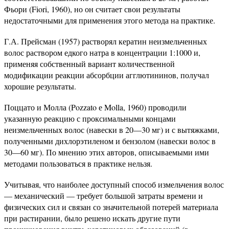
Фьори (Fiori, 1960), но он считает свои результаты
недостаточными для применения этого метода на практике.
Г.А. Прейсман (1957) растворял кератин неизмельченных
волос раствором едкого натра в концентрации 1:1000 и,
применяя собственный вариант количественной
модификации реакции абсорбции агглютининов, получал
хорошие результаты.
Поццато и Молла (Pozzato е Molla, 1960) проводили
указанную реакцию с проксимальными концами
неизмельченных волос (навески в 20—30 мг) и с вытяжками,
полученными дихлорэтиленом и бензолом (навески волос в
30—60 мг). По мнению этих авторов, описываемыми ими
методами пользоваться в практике нельзя.
Учитывая, что наиболее доступный способ измельчения волос
— механический — требует большой затраты времени и
физических сил и связан со значительной потерей материала
при растирании, было решено искать другие пути