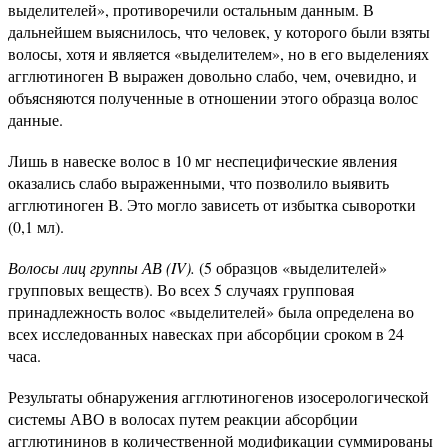
выделителей», противоречили остальным данным. В
дальнейшем выяснилось, что человек, у которого были взяты
волосы, хотя и является «выделителем», но в его выделениях
агглютиноген В выражен довольно слабо, чем, очевидно, и
объясняются полученные в отношении этого образца волос
данные.
Лишь в навеске волос в 10 мг неспецифические явления
оказались слабо выраженными, что позволило выявить
агглютиноген В. Это могло зависеть от избытка сыворотки
(0,1 мл).
Волосы лиц группы АВ (IV).
(5 образцов «выделителей»
групповых веществ). Во всех 5 случаях групповая
принадлежность волос «выделителей» была определена во
всех исследованных навесках при абсорбции сроком в 24
часа.
Результаты обнаружения агглютиногенов изосерологической
системы АВО в волосах путем реакции абсорбции
агглютининов в количественной модификации суммированы