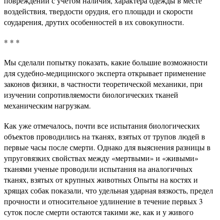
повреждений с учетом наличия, характера одежды в месте
воздействия, твердости орудия, его площади и скорости
соударения, друтих особенностей в их совокупности.
* * *
Мы сделали попытку показать, какие большие возможности
для судебно-медицинского эксперта открывает применение
законов физики, в частности теоретической механики, при
изучении сопротивляемости биологических тканей
механическим нагрузкам.
Как уже отмечалось, почти все испытания биологических
объектов проводились на тканях, взятых от трупов людей в
первые часы после смерти. Однако для выяснения разницы в
упруговязких свойствах между «мертвыми» и «живыми»
тканями ученые проводили испытания на аналогичных
тканях, взятых от крупных животных Опыты на костях и
хрящах собак показали, что удельная ударная вязкость, предел
прочности и относительное удлинение в течение первых 3
суток после смерти остаются такими же, как и у живого