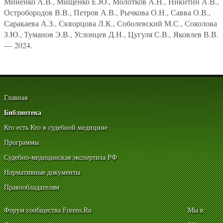
Миненко А.В., Мищенко Е.Ю., Молотков А.Н., Никитин А.В.,
Остробородов В.В., Петров А.В., Рычкова О.Н., Савва О.В.,
Саракаева А.З., Скворцова Л.К., Соболевский М.С., Соколова
З.Ю., Туманов Э.В., Услонцев Д.Н., Цугуля С.В., Яковлев В.В.
— 2024.
Главная
Библиотека
Кто есть Кто в судебной медицине
Программы
Судебно-медицинская экспертиза РФ
Нормативные документы
Правообладателям
Форум сообщества Forens.Ru
Мы в: