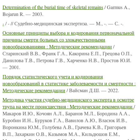
Determination of the burial time of skeletal remains
/ Garmus A.,
Bojarun R. — 2003.
-
/ - // Судебно-медицинская экспертиза. — М., -. — С. -.
Основные принципы выбора и кодирования первоначальной
причины смерти больных со злокачественными
новообразованиями : Методические рекомендации
/
Старинский В.В., Франк Г.А., Какорина Е.П., Грецова О.П.,
Данилова Т.В., Петрова Г.В., Харченко Н.В., Простов Ю.И.
— 2001.
Порядок статистического учета и кодирования
новообразований в статистике заболеваемости и смертности :
Методические рекомендации
/ Вайсман Д.Ш. — 2022.
Методика участия судебно-медицинского эксперта в осмотре
трупа на месте происшествия : Методические рекомендации
/
Макаров И.Ю., Кочоян А.Л., Баранов М.Л., Бородина А.А.,
Буробин И.Н., Буруков Г.А., Вавилов А.Ю., Власюк И.В.,
Воронкина Ю.М., Голубева А.В., Грачева К.В., Григорьев
В.П., Захаркин О.В., Казымов М.А., Кильдюшов Е.М.,