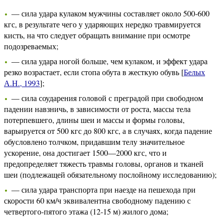
— сила удара кулаком мужчины составляет около 500-600
кгс, в результате чего у ударяющих нередко травмируется
кисть, на что следует обращать внимание при осмотре
подозреваемых;
— сила удара ногой больше, чем кулаком, и эффект удара
резко возрастает, если стопа обута в жесткую обувь [
Белых
А.Н., 1993
];
— сила соударения головой с преградой при свободном
падении навзничь, в зависимости от роста, массы тела
потерпевшего, длины шеи и массы и формы головы,
варьируется от 500 кгс до 800 кгс, а в случаях, когда падение
обусловлено толчком, придавшим телу значительное
ускорение, она достигает 1500—2000 кгс, что и
предопределяет тяжесть травмы головы, органов и тканей
шеи (подлежащей обязательному послойному исследованию);
— сила удара транспорта при наезде на пешехода при
скорости 60 км/ч эквивалентна свободному падению с
четвертого-пятого этажа (12-15 м) жилого дома;