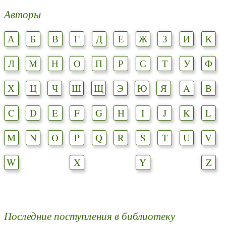
Авторы
А
Б
В
Г
Д
Е
Ж
З
И
К
Л
М
Н
О
П
Р
С
Т
У
Ф
Х
Ц
Ч
Ш
Щ
Э
Ю
Я
A
B
C
D
E
F
G
H
I
J
K
L
M
N
O
P
Q
R
S
T
U
V
W
X
Y
Z
Последние поступления в библиотеку