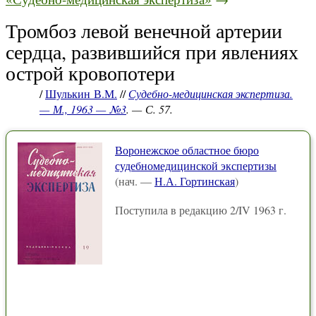
Тромбоз левой венечной артерии
сердца, развившийся при явлениях
острой кровопотери
/
Шулькин В.М.
//
Судебно-медицинская экспертиза.
— М., 1963 — №3
. — С. 57.
Воронежское областное бюро
судебномедицинской экспертизы
(нач. —
Н.А. Гортинская
)
Поступила в редакцию 2/IV 1963 г.