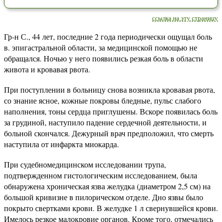
ссылка на эту страницу
Гр-н С., 44 лет, последние 2 года периодически ощущал боль
в. эпигастральной области, за медицинской помощью не
обращался. Ночью у него появились резкая боль в области
живота и кровавая рвота.
При поступлении в больницу снова возникла кровавая рвота,
со знание ясное, кожные покровы бледные, пульс слабого
наполнения, тоны сердца приглушены. Вскоре появилась боль
за грудиной, наступило падение сердечной деятельности, и
больной скончался. Дежурный врач предположил, что смерть
наступила от инфаркта миокарда.
При судебномедицинском исследовании трупа,
подтвержденном гистологическим исследованием, была
обнаружена хроническая язва желудка (диаметром 2,5 см) на
большой кривизне в пилорическом отделе. Дно язвы было
покрыто свертками крови. В желудке 1 л свернувшейся крови.
Имелось резкое малокровие органов. Кроме того, отмечались