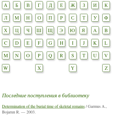
А
Б
В
Г
Д
Е
Ж
З
И
К
Л
М
Н
О
П
Р
С
Т
У
Ф
Х
Ц
Ч
Ш
Щ
Э
Ю
Я
A
B
C
D
E
F
G
H
I
J
K
L
M
N
O
P
Q
R
S
T
U
V
W
X
Y
Z
Последние поступления в библиотеку
Determination of the burial time of skeletal remains
/ Garmus A.,
Bojarun R. — 2003.