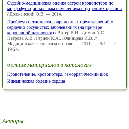
Cудебно-медицинская оценка острой кровопотери по
морфофункциональным изменениям внутренних органов
/ Должанский О.В. — 2014.
Проблема истинности современных представлений о
сердечно-сосудистых заболеваниях (на примере
коронарной патологии)
/ Витер В.И., Димов А.С.,
Петрова А.В., Герцен К.А., Юдинцева И.В. //
Медицинская экспертиза и право. — 2011. — №1. — С.
19-24.
больше материалов в каталогах
Кровотечение, кровопотеря, геморрагический шок
Ишемическая болезнь сердца
Авторы