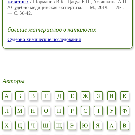
животных
/ Шорманов В.К., Цацуа Е.П., Асташкина А.П.
// Судебно-медицинская экспертиза. — М., 2019. — №1.
— С. 36-42.
больше материалов в каталогах
Судебно-химические исследования
Авторы
А
Б
В
Г
Д
Е
Ж
З
И
К
Л
М
Н
О
П
Р
С
Т
У
Ф
Х
Ц
Ч
Ш
Щ
Э
Ю
Я
A
B