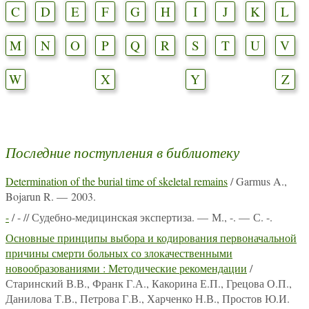
C
D
E
F
G
H
I
J
K
L
M
N
O
P
Q
R
S
T
U
V
W
X
Y
Z
Последние поступления в библиотеку
Determination of the burial time of skeletal remains
/ Garmus A.,
Bojarun R. — 2003.
-
/ - // Судебно-медицинская экспертиза. — М., -. — С. -.
Основные принципы выбора и кодирования первоначальной
причины смерти больных со злокачественными
новообразованиями : Методические рекомендации
/
Старинский В.В., Франк Г.А., Какорина Е.П., Грецова О.П.,
Данилова Т.В., Петрова Г.В., Харченко Н.В., Простов Ю.И.