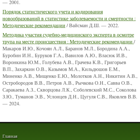
— 2001.
Порядок статистического учета и кодирования
новообразований в статистике заболеваемости и смертности :
Методические рекомендации
/ Вайсман Д.Ш. — 2022.
Методика участия судебно-медицинского эксперта в осмотре
трупа на месте происшествия : Методические рекомендации
/
Макаров И.Ю., Кочоян А.Л., Баранов М.Л., Бородина А.А.,
Буробин И.Н., Буруков Г.А., Вавилов А.Ю., Власюк И.В.,
Воронкина Ю.М., Голубева А.В., Грачева К.В., Григорьев
В.П., Захаркин О.В., Казымов М.А., Кильдюшов Е.М.,
Миненко А.В., Мищенко Е.Ю., Молотков А.Н., Никитин А.В.,
Остробородов В.В., Петров А.В., Рычкова О.Н., Савва О.В.,
Саракаева А.З., Скворцова Л.К., Соболевский М.С., Соколова
З.Ю., Туманов Э.В., Услонцев Д.Н., Цугуля С.В., Яковлев В.В.
— 2024.
Главная