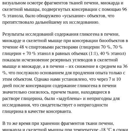
визуальном осмотре фрагментов тканей печени, миокарда и
скелетной мышцы, подвергнутых консервации с помощью 96
% этанола, было обнаружено «усыхание» объектов, что
препятствовало дальнейшему их исследованию.
Результаты исследований содержания гликогена в печени,
миокарде и скелетной мышце при консервации биообъектов в
течение 48 ч спиртовыми растворами (глицерин 70 %, 70 %
глицерин + 70 % этанол в равных объемах (1:1), 40 % этанол)
показали исчезновение резервных углеводов в скелетной
мышце и миокарде, а в печени – их снижение в среднем на 36
%, что послужило основанием для продления опыта только с
этим объектом. Однако нами установлено, что через 7 и 10
дней после консервации содержание гликогена в печени
значительно снизилось, причем ткани, находящиеся в
растворе глицерина, были «задублены» и непригодны для
исследования, что свидетельствует о непригодности
глицерина в качестве консерванта.
В то же время при хранении фрагментов ткани печени,
миокарда и скелетной мышцы при температуре -18 °С в сроки