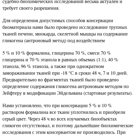
судебно-биохимических исследований весьма актуален и
требует своего разрешения.
Для определения допустимых способов консервации
биоматериала нами было проведено исследование трупных
тканей печени, миокарда, скелетной мышцы на содержание
гликогена (антроновый метод) под воздействием
5 % и 10 % формалина, глицерина 70 %, смеси 70 %
глицерина и 70 % этанола в равных объемах (1:1), 40 %
этанола, 96 % этанола, а также при однократном
замораживании тканей при -18 °С в сроки 48 ч, 7 и 10 дней.
Предварительно во фрагментах тканей было проведено
определение содержания гликогена антроновым методом по
Зейфтеру в модификации Эйдельмана (стартовые результаты).
Нами установлено, что при консервации 5 % и 10 %
раствором формалина все ткани уплотнились и приобрели
серый цвет. Через 48 ч во всех изучаемых биообъектах
гликоген отсутствовал, и поэтому дальнейшие биохимические
исследования с этим консервантом не производились. При