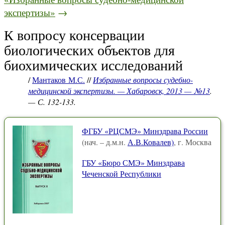
экспертизы»
→
К вопросу консервации
биологических объектов для
биохимических исследований
/
Мантаков М.С.
//
Избранные вопросы судебно-
медицинской экспертизы. — Хабаровск, 2013 — №13
.
— С. 132-133.
ФГБУ «РЦСМЭ» Минздрава России
(нач. – д.м.н.
А.В.Ковалев)
, г. Москва
ГБУ «Бюро СМЭ» Минздрава
Чеченской Республики