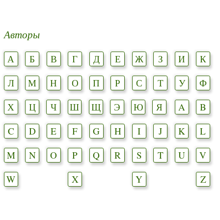
Авторы
А
Б
В
Г
Д
Е
Ж
З
И
К
Л
М
Н
О
П
Р
С
Т
У
Ф
Х
Ц
Ч
Ш
Щ
Э
Ю
Я
A
B
C
D
E
F
G
H
I
J
K
L
M
N
O
P
Q
R
S
T
U
V
W
X
Y
Z