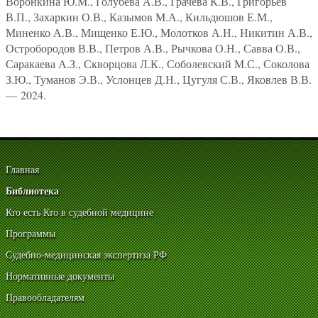
Воронкина Ю.М., Голубева А.В., Грачева К.В., Григорьев
В.П., Захаркин О.В., Казымов М.А., Кильдюшов Е.М.,
Миненко А.В., Мищенко Е.Ю., Молотков А.Н., Никитин А.В.,
Остробородов В.В., Петров А.В., Рычкова О.Н., Савва О.В.,
Саракаева А.З., Скворцова Л.К., Соболевский М.С., Соколова
З.Ю., Туманов Э.В., Услонцев Д.Н., Цугуля С.В., Яковлев В.В.
— 2024.
Главная
Библиотека
Кто есть Кто в судебной медицине
Программы
Судебно-медицинская экспертиза РФ
Нормативные документы
Правообладателям