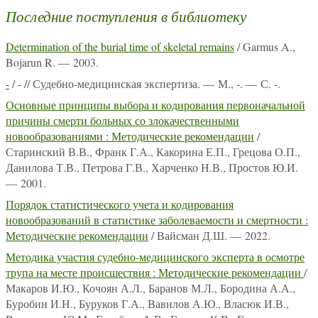
Последние поступления в библиотеку
Determination of the burial time of skeletal remains
/ Garmus A.,
Bojarun R. — 2003.
-
/ - // Судебно-медицинская экспертиза. — М., -. — С. -.
Основные принципы выбора и кодирования первоначальной
причины смерти больных со злокачественными
новообразованиями : Методические рекомендации
/
Старинский В.В., Франк Г.А., Какорина Е.П., Грецова О.П.,
Данилова Т.В., Петрова Г.В., Харченко Н.В., Простов Ю.И.
— 2001.
Порядок статистического учета и кодирования
новообразований в статистике заболеваемости и смертности :
Методические рекомендации
/ Вайсман Д.Ш. — 2022.
Методика участия судебно-медицинского эксперта в осмотре
трупа на месте происшествия : Методические рекомендации
/
Макаров И.Ю., Кочоян А.Л., Баранов М.Л., Бородина А.А.,
Буробин И.Н., Буруков Г.А., Вавилов А.Ю., Власюк И.В.,