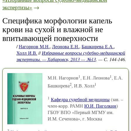
экспертизы»
→
Специфика морфологии капель
крови на сухой и влажной не
впитывающей поверхности
/
Нагорнов М.Н.
,
Леонова Е.Н.
,
Башкирева Е.А.
,
Холл И.В.
//
Избранные вопросы судебно-медицинской
экспертизы. — Хабаровск, 2013 — №13
. — С. 144-146.
1
1
М.Н. Нагорнов
, Е.Н. Леонова
, Е.А.
2
1
Башкирева
, И.В. Холл
1
Кафедра судебной медицины
(зав. –
член-корр. РАМН
Ю.И. Пиголкин
)
ГБОУ ВПО «Первый МГМУ им.
И.М. Сеченова», г. Москва
2