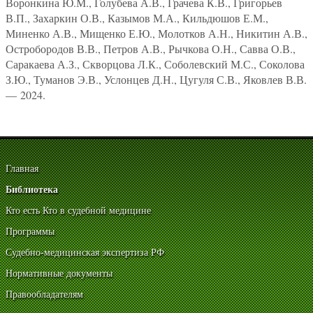
Воронкина Ю.М., Голубева А.В., Грачева К.В., Григорьев
В.П., Захаркин О.В., Казымов М.А., Кильдюшов Е.М.,
Миненко А.В., Мищенко Е.Ю., Молотков А.Н., Никитин А.В.,
Остробородов В.В., Петров А.В., Рычкова О.Н., Савва О.В.,
Саракаева А.З., Скворцова Л.К., Соболевский М.С., Соколова
З.Ю., Туманов Э.В., Услонцев Д.Н., Цугуля С.В., Яковлев В.В.
— 2024.
Главная
Библиотека
Кто есть Кто в судебной медицине
Программы
Судебно-медицинская экспертиза РФ
Нормативные документы
Правообладателям