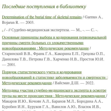
Последние поступления в библиотеку
Determination of the burial time of skeletal remains
/ Garmus A.,
Bojarun R. — 2003.
-
/ - // Судебно-медицинская экспертиза. — М., -. — С. -.
Основные принципы выбора и кодирования первоначальной
причины смерти больных со злокачественными
новообразованиями : Методические рекомендации
/
Старинский В.В., Франк Г.А., Какорина Е.П., Грецова О.П.,
Данилова Т.В., Петрова Г.В., Харченко Н.В., Простов Ю.И.
— 2001.
Порядок статистического учета и кодирования
новообразований в статистике заболеваемости и смертности :
Методические рекомендации
/ Вайсман Д.Ш. — 2022.
Методика участия судебно-медицинского эксперта в осмотре
трупа на месте происшествия : Методические рекомендации
/
Макаров И.Ю., Кочоян А.Л., Баранов М.Л., Бородина А.А.,
Буробин И.Н., Буруков Г.А., Вавилов А.Ю., Власюк И.В.,