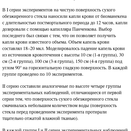
В I серии экспериментов на чистую поверхность сухого
обезжиренного стекла наносили капли крови от биоманекена
с длительностью постмортального периода до 12 часов, капли
дозировали с помощью капилляра Панченкова. Выбор
последнего был связан с тем, что он позволяет получить
капли крови известного объема. Объем капель крови
составлял 18–20 мкл. Моделировалось падение капель крови
из источников кровотечения с высоты 10 см (1-я группа), 30
см (2-я группа), 100 см (3-я группа), 150 см (4-я группа) под
углом 90° на горизонтальную гладкую поверхность. В каждой
группе проведено по 10 экспериментов.
II серию составили аналогичные по высоте четыре группы
экспериментальных наблюдений, отличающиеся от первой
серии тем, что поверхность сухого обезжиренного стекла
смачивалась небольшим количеством воды (поверхность
стекла перед проведением эксперимента протирали
тщательно отжатой влажной тканью).
В каждой группе I и II серии экспериментальных наблюдений