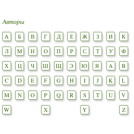
Авторы
А
Б
В
Г
Д
Е
Ж
З
И
К
Л
М
Н
О
П
Р
С
Т
У
Ф
Х
Ц
Ч
Ш
Щ
Э
Ю
Я
A
B
C
D
E
F
G
H
I
J
K
L
M
N
O
P
Q
R
S
T
U
V
W
X
Y
Z