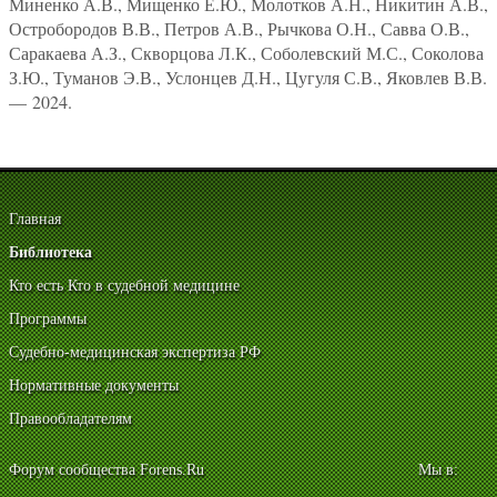
Миненко А.В., Мищенко Е.Ю., Молотков А.Н., Никитин А.В.,
Остробородов В.В., Петров А.В., Рычкова О.Н., Савва О.В.,
Саракаева А.З., Скворцова Л.К., Соболевский М.С., Соколова
З.Ю., Туманов Э.В., Услонцев Д.Н., Цугуля С.В., Яковлев В.В.
— 2024.
Главная
Библиотека
Кто есть Кто в судебной медицине
Программы
Судебно-медицинская экспертиза РФ
Нормативные документы
Правообладателям
Форум сообщества Forens.Ru
Мы в: