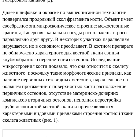
Далее шлифовке и окраске по вышеописанной технологии
подвергался продольный скол фрагмента кости. Объект имеет
своебразное эпимикроскопическое строение: межостеонные
границы, Гаверсовы каналы и сосуды расположены строго
параллельно друг другу. В некоторых участках параллелизм
нарушается, но в основном преобладает. В костном препарате
не обнаружено характерного для костной ткани свиньи
клубкообразного переплетения остеонов. Исследование
микростроения кости показало, что она относится к скелету
животного, поскольку такие морфологические признаки, как
наличие первичных сетевидных остеонов, параллельное на
большем протяжении с поверхностью кости расположение
первичных остеонов, отсутствие материнско-дочерних
комплексов вторичных остеонов, неполная перестройка
грубоволокнистой костной ткани и прочее являются
характерными видовыми признаками строения костной ткани
скелета животных (рис. 1).