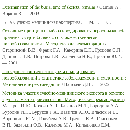
Determination of the burial time of skeletal remains
/ Garmus A.,
Bojarun R. — 2003.
-
/ - // Судебно-медицинская экспертиза. — М., -. — С. -.
Основные принципы выбора и кодирования первоначальной
причины смерти больных со злокачественными
новообразованиями : Методические рекомендации
/
Старинский В.В., Франк Г.А., Какорина Е.П., Грецова О.П.,
Данилова Т.В., Петрова Г.В., Харченко Н.В., Простов Ю.И.
— 2001.
Порядок статистического учета и кодирования
новообразований в статистике заболеваемости и смертности :
Методические рекомендации
/ Вайсман Д.Ш. — 2022.
Методика участия судебно-медицинского эксперта в осмотре
трупа на месте происшествия : Методические рекомендации
/
Макаров И.Ю., Кочоян А.Л., Баранов М.Л., Бородина А.А.,
Буробин И.Н., Буруков Г.А., Вавилов А.Ю., Власюк И.В.,
Воронкина Ю.М., Голубева А.В., Грачева К.В., Григорьев
В.П., Захаркин О.В., Казымов М.А., Кильдюшов Е.М.,