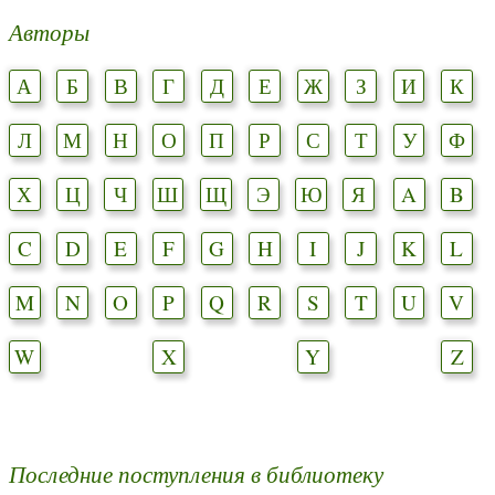
Авторы
А
Б
В
Г
Д
Е
Ж
З
И
К
Л
М
Н
О
П
Р
С
Т
У
Ф
Х
Ц
Ч
Ш
Щ
Э
Ю
Я
A
B
C
D
E
F
G
H
I
J
K
L
M
N
O
P
Q
R
S
T
U
V
W
X
Y
Z
Последние поступления в библиотеку