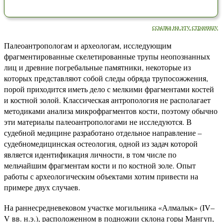
ссылка на эту страницу
Палеоантропологам и археологам, исследующим
фрагментированные скелетированные трупы неопознанных
лиц и древние погребальные памятники, некоторые из
которых представляют собой следы обряда трупосожжения,
порой приходится иметь дело с мелкими фрагментами костей
и костной золой. Классическая антропология не располагает
методиками анализа микрофрагментов кости, поэтому обычно
эти материалы палеоантропологами не исследуются. В
судебной медицине разработано отдельное направление –
судебномедицинская остеология, одной из задач которой
является идентификация личности, в том числе по
мельчайшим фрагментам кости и по костной золе. Опыт
работы с археологическим объектами хотим привести на
примере двух случаев.
На раннесредневековом участке могильника «Алмалык» (IV–
V вв. н.э.), расположенном в подножии склона горы Мангуп,