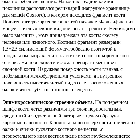
был погребен священник. На костях грудной клетки
покойника располагался реликварий (нагрудное хранилище
для мощей Святого), в котором находился фрагмент кости.
Понятен интерес археологов к этой находк е. Фальсификация
мощей – очень древний вид «бизнеса» в религии. Необходимо
было выяснить , кому принадлежала эта кость: скелету
человека или животного. Костный фрагмент размерами
1,5×2,5 см, имеющий форму дугообразно изогнутой в
продольном направлении пластинки серовато-коричневого
оттенка. На поверхности излома препарат имеет цвет
слоновой кости. Наружная повер хность кости гладкая, с
небольшими мелкобугристыми участками, а внутренняя
поверхность имеет ячеистый вид за счет расположенных
балок и ячеек губчатого костного вещества.
Эпимикроскопическое строение объекта.
На поперечном
шлифе кости четко различимы три слоя: периостальный,
срединный и эндостальный, которые в целом образуют
корковый слой кости. К эндостальной поверхности прилегают
балки и ячейки губчатого костного вещества. У
периостального края костная ткань имеет грубоволокнистое