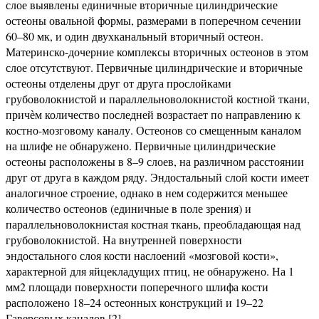
слое выявлены единичные вторичные цилиндрические
остеоны овальной формы, размерами в поперечном сечении
60–80 мк, и один двухканальный вторичный остеон.
Материнско-дочерние комплексы вторичных остеонов в этом
слое отсутствуют. Первичные цилиндрические и вторичные
остеоны отделены друг от друга прослойками
грубоволокнистой и параллельноволокнистой костной ткани,
причѐм количество последней возрастает по направлению к
костно-мозговому каналу. Остеонов со смещенным каналом
на шлифе не обнаружено. Первичные цилиндрические
остеоны расположены в 8–9 слоев, на различном расстоянии
друг от друга в каждом ряду. Эндостальный слой кости имеет
аналогичное строение, однако в нем содержится меньшее
количество остеонов (единичные в поле зрения) и
параллельноволокнистая костная ткань, преобладающая над
грубоволокнистой. На внутренней поверхности
эндостального слоя кости наслоений «мозговой кости»,
характерной для яйцекладущих птиц, не обнаружено. На 1
мм2 площади поверхности поперечного шлифа кости
расположено 18–24 остеонных конструкций и 19–22
Гаверсовых каналов [2].