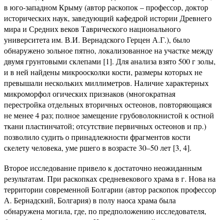
в юго-западном Крыму (автор раскопок – профессор, доктор
исторических наук, заведующий кафедрой истории Древнего
мира и Средних веков Таврического национального
университета им. В.И. Вернадского Герцен А.Г.), было
обнаружено зольное пятно, локализованное на участке между
двумя грунтовыми склепами [1]. Для анализа взято 500 г золы,
и в ней найдены микроосколки кости, размеры которых не
превышали нескольких миллиметров. Наличие характерных
микроморфол огических признаков (многократная
перестройка отдельных вторичных остеонов, повторяющаяся
не менее 4 раз; полное замещение грубоволокнистой к остной
ткани пластинчатой; отсутствие первичных остеонов и пр.)
позволило судить о принадлежности фрагментов кости
скелету человека, уме ршего в возрасте 30–50 лет [3, 4].
Второе исследование привело к достаточно неожиданным
результатам. При раскопках средневекового храма в г. Нова на
территории современной Болгарии (автор раскопок профессор
А. Бернадский, Болгария) в полу наоса храма была
обнаружена могила, где, по предположению исследователя,