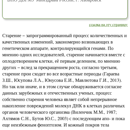
ссылка на эту страницу
Старение − запрограммированный процесс количественных и
качественных изменений, закономерно возникающих в
генетическом аппарате, контролирующийся генами. По
мнению одних исследователей, старение начинается вместе с
оплодотворением клетки, еѐ первым делением, по мнению
других − вслед за прекращением роста, согласно третьим,
старение прои сходит во все возрастные периоды (Гараева
З.Ш., Юсупова Л.А., Юнусова Е.И., Мавлютова Г.И., 2013).
Но так или иначе, и в этом случае обнаруживается согласие
данных зарубежных и отечественных ученых, процесс
собственно старения человека являет собой непрерывное
накопление повреждений молекул ДНК в клетках различных
органов человеческого организма (Виленчик М.М., 1987;
Ахтямов С.Н., Бутов Ю.С., 2003) с последующим апо- и пока
еще неизбежным феноптозом. И кожный покров тела