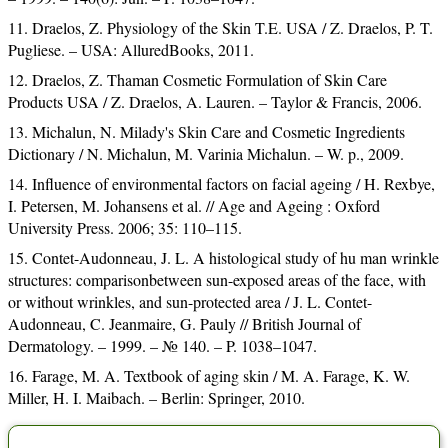
Draelos, Z. Physiology of the Skin T.E. USA / Z. Draelos, P. T.
Pugliese. – USA: AlluredBooks, 2011.
Draelos, Z. Thaman Cosmetic Formulation of Skin Care
Products USA / Z. Draelos, A. Lauren. – Taylor & Francis, 2006.
Michalun, N. Milady's Skin Care and Cosmetic Ingredients
Dictionary / N. Michalun, M. Varinia Michalun. – W. p., 2009.
Influence of environmental factors on facial ageing / H. Rexbye,
I. Petersen, M. Johansens et al. // Age and Ageing : Oxford
University Press. 2006; 35: 110–115.
Contet-Audonneau, J. L. A histological study of hu man wrinkle
structures: comparisonbetween sun-exposed areas of the face, with
or without wrinkles, and sun-protected area / J. L. Contet-
Audonneau, C. Jeanmaire, G. Pauly // British Journal of
Dermatology. – 1999. – № 140. – P. 1038–1047.
Farage, M. A. Textbook of aging skin / M. A. Farage, K. W.
Miller, H. I. Maibach. – Berlin: Springer, 2010.