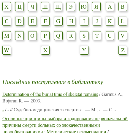
Х
Ц
Ч
Ш
Щ
Э
Ю
Я
A
B
C
D
E
F
G
H
I
J
K
L
M
N
O
P
Q
R
S
T
U
V
W
X
Y
Z
Последние поступления в библиотеку
Determination of the burial time of skeletal remains
/ Garmus A.,
Bojarun R. — 2003.
-
/ - // Судебно-медицинская экспертиза. — М., -. — С. -.
Основные принципы выбора и кодирования первоначальной
причины смерти больных со злокачественными
новообразованиями : Методические рекомендации
/