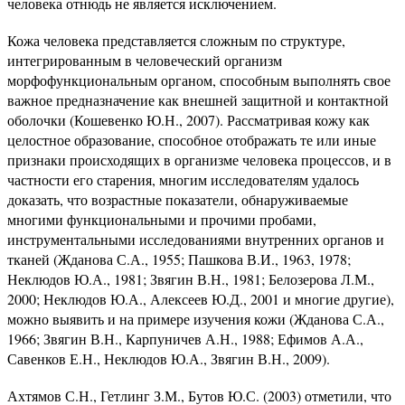
человека отнюдь не является исключением.
Кожа человека представляется сложным по структуре,
интегрированным в человеческий организм
морфофункциональным органом, способным выполнять свое
важное предназначение как внешней защитной и контактной
оболочки (Кошевенко Ю.Н., 2007). Рассматривая кожу как
целостное образование, способное отображать те или иные
признаки происходящих в организме человека процессов, и в
частности его старения, многим исследователям удалось
доказать, что возрастные показатели, обнаруживаемые
многими функциональными и прочими пробами,
инструментальными исследованиями внутренних органов и
тканей (Жданова С.А., 1955; Пашкова В.И., 1963, 1978;
Неклюдов Ю.А., 1981; Звягин В.Н., 1981; Белозерова Л.М.,
2000; Неклюдов Ю.А., Алексеев Ю.Д., 2001 и многие другие),
можно выявить и на примере изучения кожи (Жданова С.А.,
1966; Звягин В.Н., Карпуничев А.Н., 1988; Ефимов А.А.,
Савенков Е.Н., Неклюдов Ю.А., Звягин В.Н., 2009).
Ахтямов С.Н., Гетлинг З.М., Бутов Ю.С. (2003) отметили, что