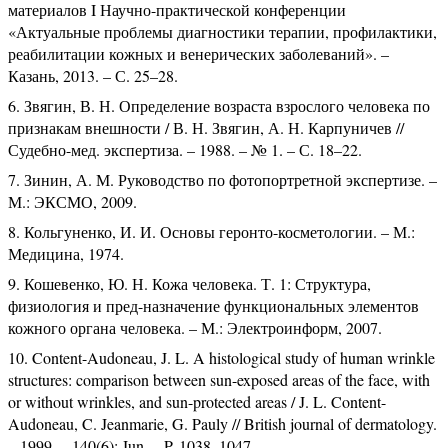
материалов I Научно-практической конференции
«Актуальные проблемы диагностики терапии, профилактики,
реабилитации кожных и венерических заболеваний». –
Казань, 2013. – С. 25–28.
Звягин, В. Н. Определение возраста взрослого человека по
признакам внешности / В. Н. Звягин, А. Н. Карпуничев //
Судебно-мед. экспертиза. – 1988. – № 1. – С. 18–22.
Зинин, А. М. Руководство по фотопортретной экспертизе. –
М.: ЭКСМО, 2009.
Кольгуненко, И. И. Основы геронто-косметологии. – М.:
Медицина, 1974.
Кошевенко, Ю. Н. Кожа человека. Т. 1: Структура,
физиология и пред-назначение функциональных элементов
кожного органа человека. – М.: Электроинформ, 2007.
Content-Audoneau, J. L. A histological study of human wrinkle
structures: comparison between sun-exposed areas of the face, with
or without wrinkles, and sun-protected areas / J. L. Content-
Audoneau, C. Jeanmarie, G. Pauly // British journal of dermatology.
– 1999. – 140(6): Jun. – P. 1038–1047.