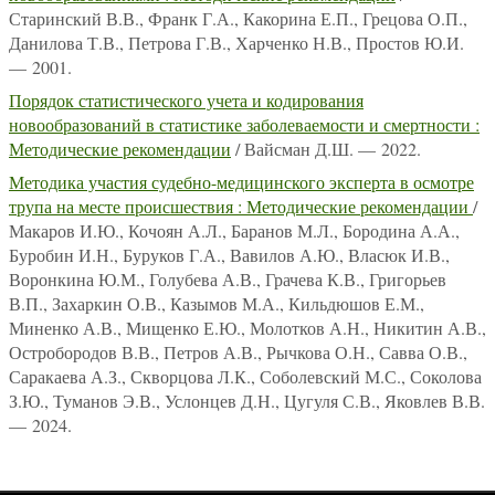
Старинский В.В., Франк Г.А., Какорина Е.П., Грецова О.П.,
Данилова Т.В., Петрова Г.В., Харченко Н.В., Простов Ю.И.
— 2001.
Порядок статистического учета и кодирования
новообразований в статистике заболеваемости и смертности :
Методические рекомендации
/ Вайсман Д.Ш. — 2022.
Методика участия судебно-медицинского эксперта в осмотре
трупа на месте происшествия : Методические рекомендации
/
Макаров И.Ю., Кочоян А.Л., Баранов М.Л., Бородина А.А.,
Буробин И.Н., Буруков Г.А., Вавилов А.Ю., Власюк И.В.,
Воронкина Ю.М., Голубева А.В., Грачева К.В., Григорьев
В.П., Захаркин О.В., Казымов М.А., Кильдюшов Е.М.,
Миненко А.В., Мищенко Е.Ю., Молотков А.Н., Никитин А.В.,
Остробородов В.В., Петров А.В., Рычкова О.Н., Савва О.В.,
Саракаева А.З., Скворцова Л.К., Соболевский М.С., Соколова
З.Ю., Туманов Э.В., Услонцев Д.Н., Цугуля С.В., Яковлев В.В.
— 2024.