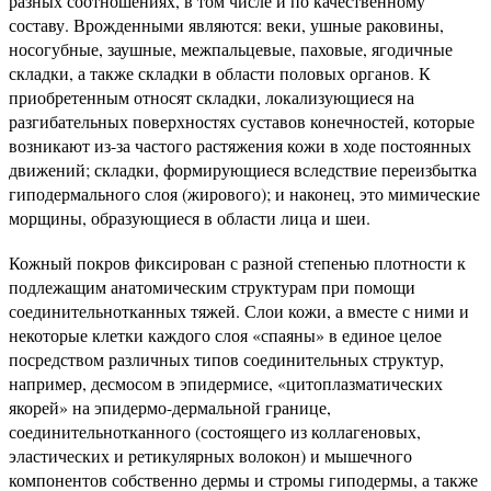
разных соотношениях, в том числе и по качественному
составу. Врожденными являются: веки, ушные раковины,
носогубные, заушные, межпальцевые, паховые, ягодичные
складки, а также складки в области половых органов. К
приобретенным относят складки, локализующиеся на
разгибательных поверхностях суставов конечностей, которые
возникают из-за частого растяжения кожи в ходе постоянных
движений; складки, формирующиеся вследствие переизбытка
гиподермального слоя (жирового); и наконец, это мимические
морщины, образующиеся в области лица и шеи.
Кожный покров фиксирован с разной степенью плотности к
подлежащим анатомическим структурам при помощи
соединительнотканных тяжей. Слои кожи, а вместе с ними и
некоторые клетки каждого слоя «спаяны» в единое целое
посредством различных типов соединительных структур,
например, десмосом в эпидермисе, «цитоплазматических
якорей» на эпидермо-дермальной границе,
соединительнотканного (состоящего из коллагеновых,
эластических и ретикулярных волокон) и мышечного
компонентов собственно дермы и стромы гиподермы, а также