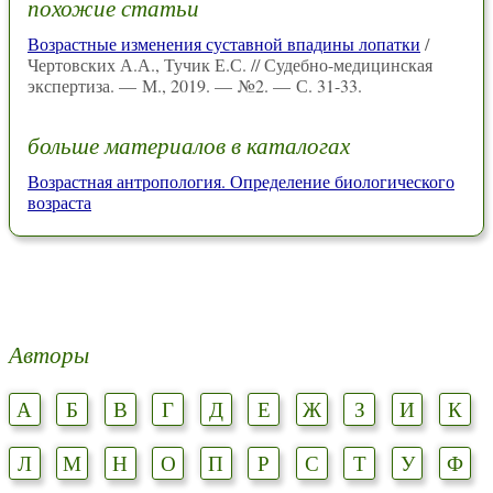
похожие статьи
Возрастные изменения суставной впадины лопатки
/
Чертовских А.А., Тучик Е.С. // Судебно-медицинская
экспертиза. — М., 2019. — №2. — С. 31-33.
больше материалов в каталогах
Возрастная антропология. Определение биологического
возраста
Авторы
А
Б
В
Г
Д
Е
Ж
З
И
К
Л
М
Н
О
П
Р
С
Т
У
Ф