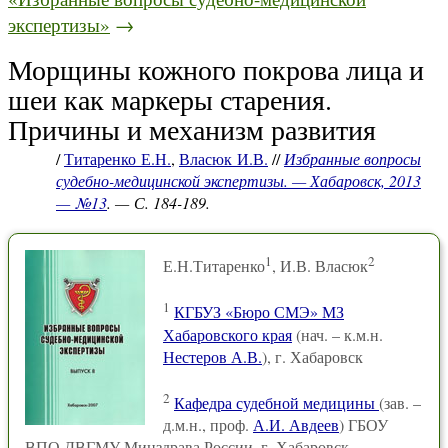
экспертизы»
→
Морщины кожного покрова лица и
шеи как маркеры старения.
Причины и механизм развития
/
Титаренко Е.Н.
,
Власюк И.В.
//
Избранные вопросы
судебно-медицинской экспертизы. — Хабаровск, 2013
— №13
. — С. 184-189.
1
2
Е.Н.Титаренко
, И.В. Власюк
1
КГБУЗ «Бюро СМЭ» МЗ
Хабаровского края
(нач. – к.м.н.
Нестеров А.В.
), г. Хабаровск
2
Кафедра судебной медицины
(зав. –
д.м.н., проф.
А.И. Авдеев
) ГБОУ
ВПО ДВГМУ Минздрава России, г. Хабаровск