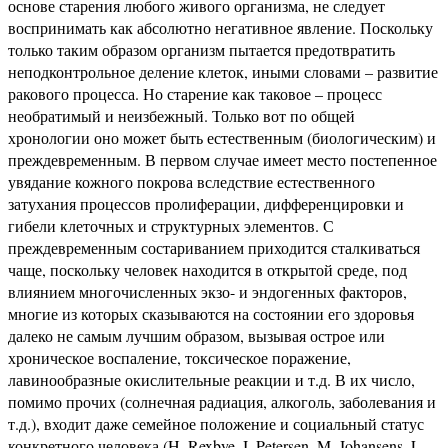
основе старения любого живого организма, не следует
воспринимать как абсолютно негативное явление. Поскольку
только таким образом организм пытается предотвратить
неподконтрольное деление клеток, иными словами – развитие
ракового процесса. Но старение как таковое – процесс
необратимый и неизбежный. Только вот по общей
хронологии оно может быть естественным (биологическим) и
преждевременным. В первом случае имеет место постепенное
увядание кожного покрова вследствие естественного
затухания процессов пролиферации, дифференцировки и
гибели клеточных и структурных элементов. С
преждевременным состариванием приходится сталкиваться
чаще, поскольку человек находится в открытой среде, под
влиянием многочисленных экзо- и эндогенных факторов,
многие из которых сказываются на состоянии его здоровья
далеко не самым лучшим образом, вызывая острое или
хроническое воспаление, токсическое поражение,
лавинообразные окислительные реакции и т.д. В их число,
помимо прочих (солнечная радиация, алкоголь, заболевания и
т.д.), входит даже семейное положение и социальный статус
конкретного человека (H. Rexbye, I. Petersen, M. Johansens, L.