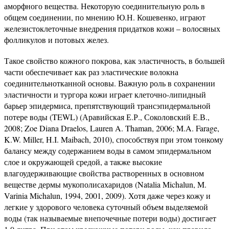
аморфного вещества. Некоторую соединительную роль в
общем соединении, по мнению Ю.Н. Кошевенко, играют
железистоклеточные внедрения придатков кожи – волосяных
фолликулов и потовых желез.
Такое свойство кожного покрова, как эластичность, в большей
части обеспечивает как раз эластические волокна
соединительнотканной основы. Важную роль в сохранении
эластичности и тургора кожи играет клеточно-липидный
барьер эпидермиса, препятствующий трансэпидермальной
потере воды (TEWL) (Аравийская Е.Р., Соколовский Е.В.,
2008; Zoe Diana Draelos, Lauren A. Thaman, 2006; M.A. Farage,
K.W. Miller, H.I. Maibach, 2010), способствуя при этом тонкому
балансу между содержанием воды в самом эпидермальном
слое и окружающей средой, а также высокие
влагоудерживающие свойства растворенных в основном
веществе дермы мукополисахаридов (Natalia Michalun, M.
Varinia Michalun, 1994, 2001, 2009). Хотя даже через кожу и
легкие у здорового человека суточный объем выделяемой
воды (так называемые внепочечные потери воды) достигает