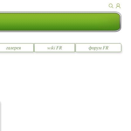
галерея
wiki FR
форум FR