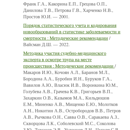
Франк Г.А., Какорина Е.П., Грецова О.П.,
Данилова Т.В., Петрова Г.В., Харченко Н.В.,
Простов Ю.И. — 2001.
Порядок статистического учета и кодирования
новообразований в статистике заболеваемости и
смертности : Методические рекомендации
/
Вайсман Д.Ш. — 2022.
Методика участия судебно-медицинского
эксперта в осмотре трупа на месте
происшествия : Методические рекомендации
/
Макаров И.Ю., Кочоян А.Л., Баранов М.Л.,
Бородина А.А., Буробин И.Н., Буруков Г.А.,
Вавилов А.Ю., Власюк И.В., Воронкина Ю.М.,
Голубева А.В., Грачева К.В., Григорьев В.П.,
Захаркин О.В., Казымов М.А., Кильдюшов
Е.М., Миненко А.В., Мищенко Е.Ю., Молотков
А.Н., Никитин А.В., Остробородов В.В., Петров
А.В., Рычкова О.Н., Савва О.В., Саракаева А.З.,
Скворцова Л.К., Соболевский М.С., Соколова
З.Ю., Туманов Э.В., Услонцев Д.Н., Цугуля С.В.,