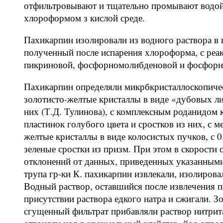
отфильтровывают и тщательно промывают водой
хлороформом з кислой среде.
Пахикарпин изолировали из водного раствора в
полученный после испарения хлороформа, с реа
пикриновой, фосфорномолибденовой и фосфорно
Пахикарпин определяли микрбкристаллоскопиче
золотисто-желтые кристаллы в виде «дубовых ли
них (Т.Д. Тулинова), с комплексным роданидом
пластинок голубого цвета и сростков из них, с
желтые кристаллы в виде колосистых пучков, с 
зеленые сростки из призм. При этом в скорости
отклонений от данных, приведенных указанными 
трупа гр-ки К. пахикарпин извлекали, изолиро
Водный раствор, оставшийся после извлечения п
присутствии раствора едкого натра и сжигали. З
сгущенный фильтрат прибавляли раствор нитрита