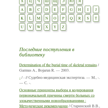
Х
Ц
Ч
Ш
Щ
Э
Ю
Я
A
B
C
D
E
F
G
H
I
J
K
L
M
N
O
P
Q
R
S
T
U
V
W
X
Y
Z
Последние поступления в
библиотеку
Determination of the burial time of skeletal remains
/
Garmus A., Bojarun R. — 2003.
-
/ - // Судебно-медицинская экспертиза. — М., -.
— С. -.
Основные принципы выбора и кодирования
первоначальной причины смерти больных со
злокачественными новообразованиями :
Методические рекомендации
/ Старинский В.В.,