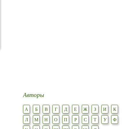
Авторы
А
Б
В
Г
Д
Е
Ж
З
И
К
Л
М
Н
О
П
Р
С
Т
У
Ф