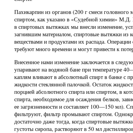
Пахикарпин из органов (200 г смеси головного 
спиртом, как указано в «Судебной химии» М.Д.
в спиртовых вытяжках мы внесли изменение, ус
загнившим материалом, спиртовые вытяжки из к
веществами и продуктами их распада. Операции 
требуют много времени и могут привести к потер
Внесенное нами изменение заключается в следу
упаривают на водяной бане при температуре 4
каплям вливают в абсолютный спирт в банке с 
жидкости стеклянной палочкой. Остаток жидкос
порцией абсолютного спирта или спиртом, в ко
спирта, необходимое для осаждения белков, зав
ее загрязненности и составляет 100—150 мл). С
фильтруют, фильтр промывают спиртом. Однокра
достаточно даже тогда, когда спиртовые вытяжк
густоты сиропа, растворяют в 50 мл дистиллир