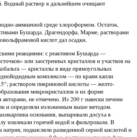
. Водный раствор в дальнейшем очищают
 водно-аммиачной среде хлороформом. Остаток,
ктивами Бушарда. Драгендорфа, Марме, растворами
вольфрамовой кислот дал осадки.
скими реакциями: с реактивом Бушарда —
сточков» или заостренных кристаллов и участков на
 кобальта — кристаллы в виде прямоугольных
 меднойодидным комплексом — по краям капли
0.5"; раствором пикриновой кислоты — желто-
 образования микрокристаллов и их форме
авторами, не отмечено. Из 200 г навески печени
вали и определяли изложенным выше методом.
ахикарпина основания, выпаривали досуха в
олу извлекали горячей водой и фильтровали. В
 натрия, подкисляли разведенной серной кислотой и