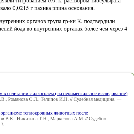
еляли титрованием 0.0: к. раствором тиосульфата
вало 0,0215 г пахика рпина основания.
нутренних органов трупа гр-ки К. подтвердили
ний йода во внутренних органах более чем через 4
 в сочетании с алкоголем (экспериментальное исследование)
.В., Романова О.Л., Телипов И.Н. // Судебная медицина. —
в организме теплокровных животных после
в В.К., Никитина Т.Н., Маркелова А.М. // Судебно-
7.