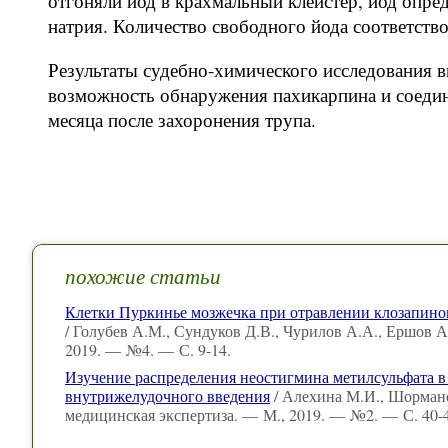
отгоняли иод в крахмальный клейстер, йод опред
натрия. Количество свободного йода соответство
Результаты судебно-химического исследования в
возможность обнаружения пахикарпина и соедине
месяца после захоронения трупа.
похожие статьи
Клетки Пуркинье мозжечка при отравлении клозапином
/ Голубев А.М., Сундуков Д.В., Чурилов А.А., Ершов А
2019. — №4. — С. 9-14.
Изучение распределения неостигмина метилсульфата 
внутрижелудочного введения
/ Алехина М.И., Шормано
медицинская экспертиза. — М., 2019. — №2. — С. 40-4