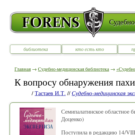
Судебно
библиотека
кто есть кто
п
Главная
→
Судебно-медицинская библиотека
→
«Судебно
К вопросу обнаружения пахи
/
Тастаев И.Т.
//
Судебно-медицинская эк
Семипалатинское областное б
Доценко)
Поступила в редакцию 14/VIII