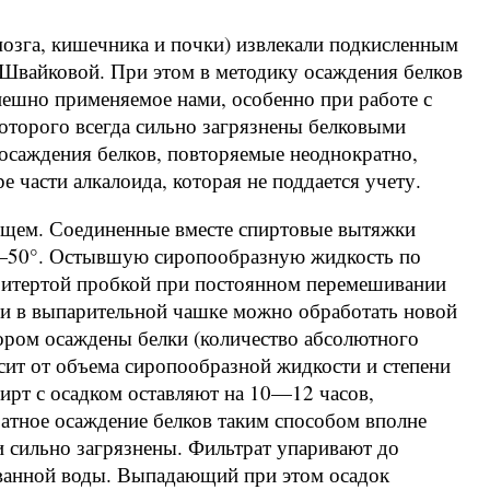
мозга, кишечника и почки) извлекали подкисленным
 Швайковой. При этом в методику осаждения белков
пешно применяемое нами, особенно при работе с
оторого всегда сильно загрязнены белковыми
осаждения белков, повторяемые неоднократно,
е части алкалоида, которая не поддается учету.
ющем. Соединенные вместе спиртовые вытяжки
0—50°. Остывшую сиропообразную жидкость по
притертой пробкой при постоянном перемешивании
ти в выпарительной чашке можно обработать новой
тором осаждены белки (количество абсолютного
исит от объема сиропообразной жидкости и степени
пирт с осадком оставляют на 10—12 часов,
тное осаждение белков таким способом вполне
и сильно загрязнены. Фильтрат упаривают до
ованной воды. Выпадающий при этом осадок