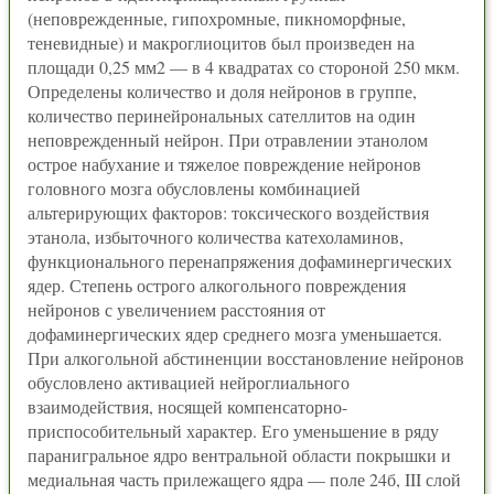
(неповрежденные, гипохромные, пикноморфные,
теневидные) и макроглиоцитов был произведен на
площади 0,25 мм2 — в 4 квадратах со стороной 250 мкм.
Определены количество и доля нейронов в группе,
количество перинейрональных сателлитов на один
неповрежденный нейрон. При отравлении этанолом
острое набухание и тяжелое повреждение нейронов
головного мозга обусловлены комбинацией
альтерирующих факторов: токсического воздействия
этанола, избыточного количества катехоламинов,
функционального перенапряжения дофаминергических
ядер. Степень острого алкогольного повреждения
нейронов с увеличением расстояния от
дофаминергических ядер среднего мозга уменьшается.
При алкогольной абстиненции восстановление нейронов
обусловлено активацией нейроглиального
взаимодействия, носящей компенсаторно-
приспособительный характер. Его уменьшение в ряду
паранигральное ядро вентральной области покрышки и
медиальная часть прилежащего ядра — поле 24б, III слой