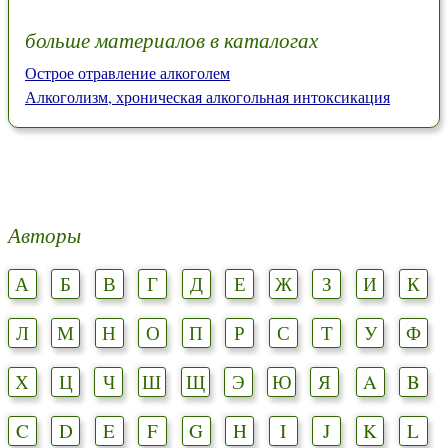
больше материалов в каталогах
Острое отравление алкоголем
Алкоголизм, хроническая алкогольная интоксикация
Авторы
А
Б
В
Г
Д
Е
Ж
З
И
К
Л
М
Н
О
П
Р
С
Т
У
Ф
Х
Ц
Ч
Ш
Щ
Э
Ю
Я
A
B
C
D
E
F
G
H
I
J
K
L