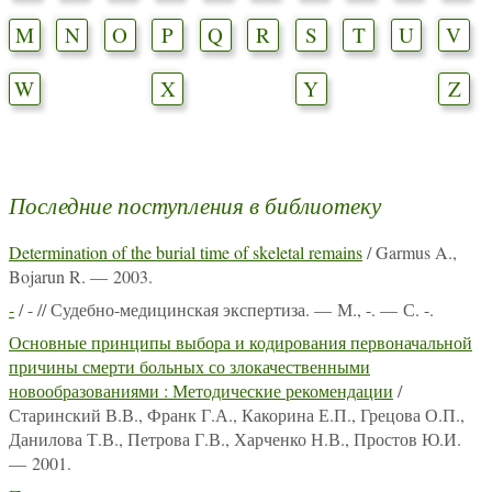
M
N
O
P
Q
R
S
T
U
V
W
X
Y
Z
Последние поступления в библиотеку
Determination of the burial time of skeletal remains
/ Garmus A.,
Bojarun R. — 2003.
-
/ - // Судебно-медицинская экспертиза. — М., -. — С. -.
Основные принципы выбора и кодирования первоначальной
причины смерти больных со злокачественными
новообразованиями : Методические рекомендации
/
Старинский В.В., Франк Г.А., Какорина Е.П., Грецова О.П.,
Данилова Т.В., Петрова Г.В., Харченко Н.В., Простов Ю.И.
— 2001.