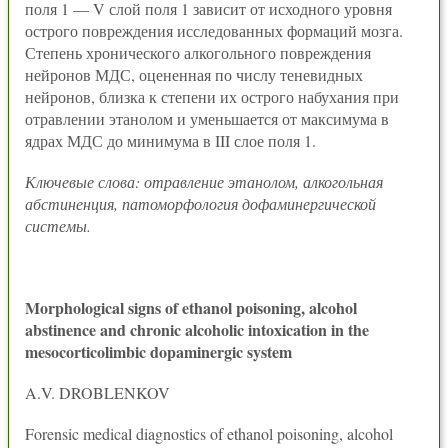
поля 1 — V слой поля 1 зависит от исходного уровня
острого повреждения исследованных формаций мозга.
Степень хронического алкогольного повреждения
нейронов МДС, оцененная по числу теневидных
нейронов, близка к степени их острого набухания при
отравлении этанолом и уменьшается от максимума в
ядрах МДС до минимума в III слое поля 1.
Ключевые слова: отравление этанолом, алкогольная
абстиненция, патоморфология дофаминергической
системы.
Morphological signs of ethanol poisoning, alcohol
abstinence and chronic alcoholic intoxication in the
mesocorticolimbic dopaminergic system
A.V. DROBLENKOV
Forensic medical diagnostics of ethanol poisoning, alcohol