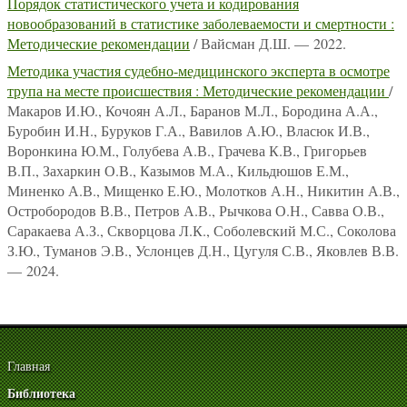
Порядок статистического учета и кодирования
новообразований в статистике заболеваемости и смертности :
Методические рекомендации
/ Вайсман Д.Ш. — 2022.
Методика участия судебно-медицинского эксперта в осмотре
трупа на месте происшествия : Методические рекомендации
/
Макаров И.Ю., Кочоян А.Л., Баранов М.Л., Бородина А.А.,
Буробин И.Н., Буруков Г.А., Вавилов А.Ю., Власюк И.В.,
Воронкина Ю.М., Голубева А.В., Грачева К.В., Григорьев
В.П., Захаркин О.В., Казымов М.А., Кильдюшов Е.М.,
Миненко А.В., Мищенко Е.Ю., Молотков А.Н., Никитин А.В.,
Остробородов В.В., Петров А.В., Рычкова О.Н., Савва О.В.,
Саракаева А.З., Скворцова Л.К., Соболевский М.С., Соколова
З.Ю., Туманов Э.В., Услонцев Д.Н., Цугуля С.В., Яковлев В.В.
— 2024.
Главная
Библиотека