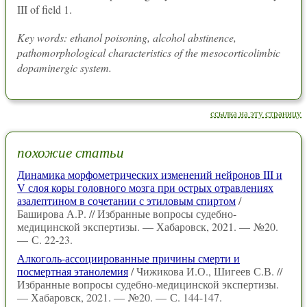
III of field 1.
Key words: ethanol poisoning, alcohol abstinence,
pathomorphological characteristics of the mesocorticolimbic
dopaminergic system.
ссылка на эту страницу
похожие статьи
Динамика морфометрических изменений нейронов III и
V слоя коры головного мозга при острых отравлениях
азалептином в сочетании с этиловым спиртом
/
Баширова А.Р. // Избранные вопросы судебно-
медицинской экспертизы. — Хабаровск, 2021. — №20.
— С. 22-23.
Алкоголь-ассоциированные причины смерти и
посмертная этанолемия
/ Чижикова И.О., Шигеев С.В. //
Избранные вопросы судебно-медицинской экспертизы.
— Хабаровск, 2021. — №20. — С. 144-147.