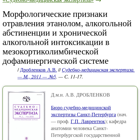
Морфологические признаки
отравления этанолом, алкогольной
абстиненции и хронической
алкогольной интоксикации в
мезокортиколимбической
дофаминергической системе
/
Дробленков А.В.
//
Судебно-медицинская экспертиза.
— М., 2011 — №5
. — С. 11-17.
Д.м.н. А.В. ДРОБЛЕНКОВ
Бюро судебно-медицинской
экспертизы Санкт-Петербурга
(нач.
— проф.
Г.П. Лаврентюк
); кафедра
анатомии человека Санкт-
Петербургской государственной