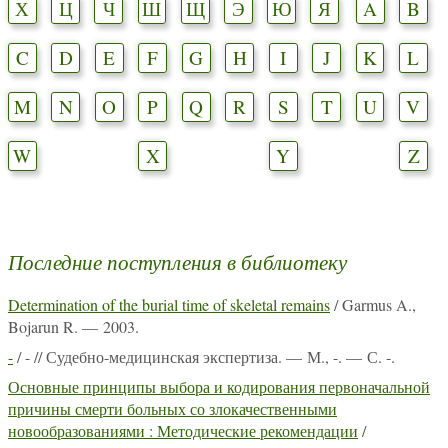
Х
Ц
Ч
Ш
Щ
Э
Ю
Я
A
B
C
D
E
F
G
H
I
J
K
L
M
N
O
P
Q
R
S
T
U
V
W
X
Y
Z
Последние поступления в библиотеку
Determination of the burial time of skeletal remains
/ Garmus A.,
Bojarun R. — 2003.
-
/ - // Судебно-медицинская экспертиза. — М., -. — С. -.
Основные принципы выбора и кодирования первоначальной
причины смерти больных со злокачественными
новообразованиями : Методические рекомендации
/