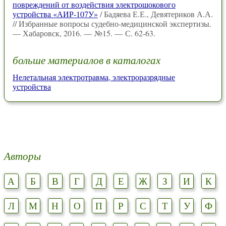
повреждений от воздействия электрошокового
устройства «АИР-107У»
/ Бадяева Е.Е., Девятериков А.А.
// Избранные вопросы судебно-медицинской экспертизы.
— Хабаровск, 2016. — №15. — С. 62-63.
больше материалов в каталогах
Нелетальная электротравма, электроразрядные
устройства
Авторы
А
Б
В
Г
Д
Е
Ж
З
И
К
Л
М
Н
О
П
Р
С
Т
У
Ф