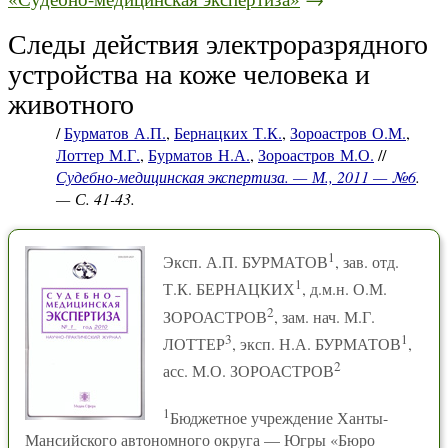
Следы действия электроразрядного
устройства на коже человека и
животного
/
Бурматов А.П.
,
Бернацких Т.К.
,
Зороастров О.М.
,
Лоттер М.Г.
,
Бурматов Н.А.
,
Зороастров М.О.
//
Судебно-медицинская экспертиза. — М., 2011 — №6
.
— С. 41-43.
1
Эксп. А.П. БУРМАТОВ
, зав. отд.
1
Т.К. БЕРНАЦКИХ
, д.м.н. О.М.
2
ЗОРОАСТРОВ
, зам. нач. М.Г.
3
1
ЛОТТЕР
, эксп. Н.А. БУРМАТОВ
,
2
асс. М.О. ЗОРОАСТРОВ
1
Бюджетное учреждение Ханты-
Мансийского автономного округа — Югры «Бюро