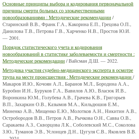
Основные принципы выбора и кодирования первоначальной
причины смерти больных со злокачественными
новообразованиями : Методические рекомендации
/
Старинский В.В., Франк Г.А., Какорина Е.П., Грецова О.П.,
Данилова Т.В., Петрова Г.В., Харченко Н.В., Простов Ю.И.
— 2001.
Порядок статистического учета и кодирования
новообразований в статистике заболеваемости и смертности :
Методические рекомендации
/ Вайсман Д.Ш. — 2022.
Методика участия судебно-медицинского эксперта в осмотре
трупа на месте происшествия : Методические рекомендации
/
Макаров И.Ю., Кочоян А.Л., Баранов М.Л., Бородина А.А.,
Буробин И.Н., Буруков Г.А., Вавилов А.Ю., Власюк И.В.,
Воронкина Ю.М., Голубева А.В., Грачева К.В., Григорьев
В.П., Захаркин О.В., Казымов М.А., Кильдюшов Е.М.,
Миненко А.В., Мищенко Е.Ю., Молотков А.Н., Никитин А.В.,
Остробородов В.В., Петров А.В., Рычкова О.Н., Савва О.В.,
Саракаева А.З., Скворцова Л.К., Соболевский М.С., Соколова
З.Ю., Туманов Э.В., Услонцев Д.Н., Цугуля С.В., Яковлев В.В.
— 2024.