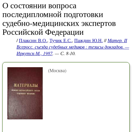
О состоянии вопроса
последипломной подготовки
судебно-медицинских экспертов
Российской Федерации
/
Плаксин В.О.
,
Тучик Е.С.
,
Паждин Ю.Н.
//
Матер. II
Всеросс. съезда судебных медиков : тезисы докладов. —
Иркутск-М., 1987
. — С. 8-10.
(Москва)