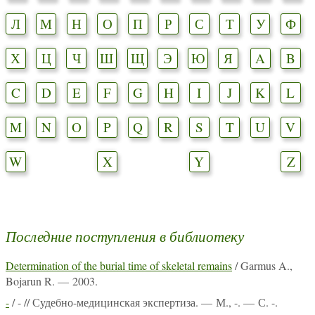
Л
М
Н
О
П
Р
С
Т
У
Ф
Х
Ц
Ч
Ш
Щ
Э
Ю
Я
A
B
C
D
E
F
G
H
I
J
K
L
M
N
O
P
Q
R
S
T
U
V
W
X
Y
Z
Последние поступления в библиотеку
Determination of the burial time of skeletal remains
/ Garmus A.,
Bojarun R. — 2003.
-
/ - // Судебно-медицинская экспертиза. — М., -. — С. -.