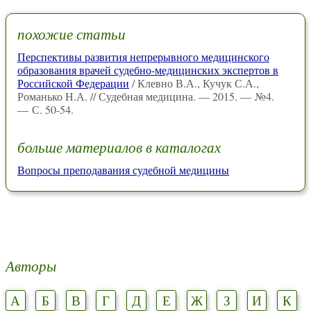
похожие статьи
Перспективы развития непрерывного медицинского
образования врачей судебно-медицинских экспертов в
Российской Федерации
/ Клевно В.А., Кучук С.А.,
Романько Н.А. // Судебная медицина. — 2015. — №4.
— С. 50-54.
больше материалов в каталогах
Вопросы преподавания судебной медицины
Авторы
А
Б
В
Г
Д
Е
Ж
З
И
К