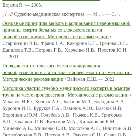
Bojarun R. — 2003.
-
/ - // Судебно-медицинская экспертиза. — М., -. — С. -.
Основные принципы выбора и кодирования первоначальной
причины смерти больных со злокачественными
новообразованиями : Методические рекомендации
/
Старинский В.В., Франк Г.А., Какорина Е.П., Грецова О.П.,
Данилова Т.В., Петрова Г.В., Харченко Н.В., Простов Ю.И.
— 2001.
Порядок статистического учета и кодирования
новообразований в статистике заболеваемости и смертности :
Методические рекомендации
/ Вайсман Д.Ш. — 2022.
Методика участия судебно-медицинского эксперта в осмотре
трупа на месте происшествия : Методические рекомендации
/
Макаров И.Ю., Кочоян А.Л., Баранов М.Л., Бородина А.А.,
Буробин И.Н., Буруков Г.А., Вавилов А.Ю., Власюк И.В.,
Воронкина Ю.М., Голубева А.В., Грачева К.В., Григорьев
В.П., Захаркин О.В., Казымов М.А., Кильдюшов Е.М.,
Миненко А.В., Мищенко Е.Ю., Молотков А.Н., Никитин А.В.,
Остробородов В.В., Петров А.В., Рычкова О.Н., Савва О.В.,