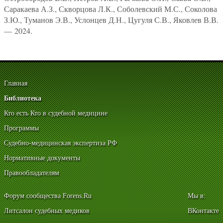
Саракаева А.З., Скворцова Л.К., Соболевский М.С., Соколова
З.Ю., Туманов Э.В., Услонцев Д.Н., Цугуля С.В., Яковлев В.В.
— 2024.
Главная
Библиотека
Кто есть Кто в судебной медицине
Программы
Судебно-медицинская экспертиза РФ
Нормативные документы
Правообладателям
Форум сообщества Forens.Ru
Мы в:
Литсалон судебных медиков
ВКонтакте