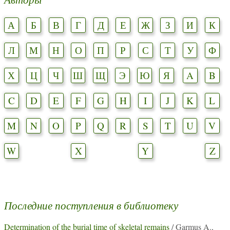
А
Б
В
Г
Д
Е
Ж
З
И
К
Л
М
Н
О
П
Р
С
Т
У
Ф
Х
Ц
Ч
Ш
Щ
Э
Ю
Я
A
B
C
D
E
F
G
H
I
J
K
L
M
N
O
P
Q
R
S
T
U
V
W
X
Y
Z
Последние поступления в библиотеку
Determination of the burial time of skeletal remains
/ Garmus A.,