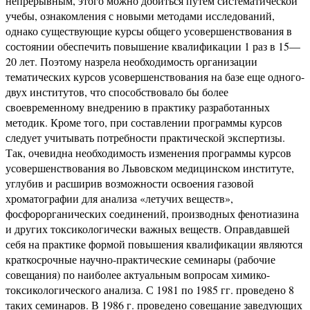
непрерывным, этого можно добиться путем систематической
учебы, ознакомления с новыми методами исследований,
однако существующие курсы общего усовершенствования в
состоянии обеспечить повышение квалификации 1 раз в 15—
20 лет. Поэтому назрела необходимость организации
тематических курсов усовершенствования на базе еще одного-
двух институтов, что способствовало бы более
своевременному внедрению в практику разработанных
методик. Кроме того, при составлении программы курсов
следует учитывать потребности практической экспертизы.
Так, очевидна необходимость изменения программы курсов
усовершенствования во Львовском медицинском институте,
углубив и расширив возможности освоения газовой
хроматографии для анализа «летучих веществ»,
фосфорорганических соединений, производных фенотиазина
и других токсикологически важных веществ. Оправдавшей
себя на практике формой повышения квалификации являются
краткосрочные научно-практические семинары (рабочие
совещания) по наиболее актуальным вопросам химико-
токсикологического анализа. С 1981 по 1985 гг. проведено 8
таких семинаров. В 1986 г. проведено совещание заведующих