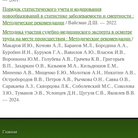
Порядок статистического учета и кодирования
новообразований в статистике заболеваемости и смертности :
Методические рекомендации
/ Вайсман Д.Ш. — 2022.
Методика участия судебно-медицинского эксперта в осмотре
трупа на месте происшествия : Методические рекомендации
/
Макаров И.Ю., Кочоян А.Л., Баранов М.Л., Бородина А.А.,
Буробин И.Н., Буруков Г.А., Вавилов А.Ю., Власюк И.В.,
Воронкина Ю.М., Голубева А.В., Грачева К.В., Григорьев
В.П., Захаркин О.В., Казымов М.А., Кильдюшов Е.М.,
Миненко А.В., Мищенко Е.Ю., Молотков А.Н., Никитин А.В.,
Остробородов В.В., Петров А.В., Рычкова О.Н., Савва О.В.,
Саракаева А.З., Скворцова Л.К., Соболевский М.С., Соколова
З.Ю., Туманов Э.В., Услонцев Д.Н., Цугуля С.В., Яковлев В.В.
— 2024.
Главная