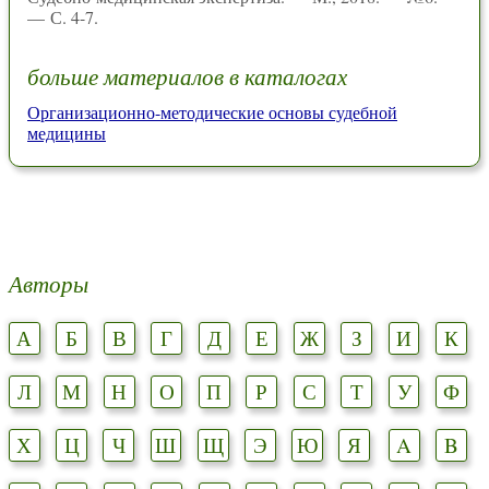
— С. 4-7.
больше материалов в каталогах
Организационно-методические основы судебной
медицины
Авторы
А
Б
В
Г
Д
Е
Ж
З
И
К
Л
М
Н
О
П
Р
С
Т
У
Ф
Х
Ц
Ч
Ш
Щ
Э
Ю
Я
A
B