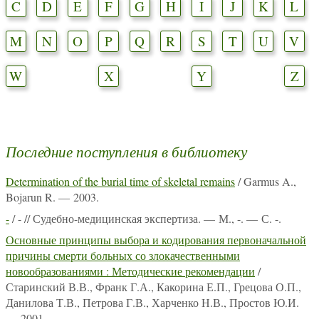
C
D
E
F
G
H
I
J
K
L
M
N
O
P
Q
R
S
T
U
V
W
X
Y
Z
Последние поступления в библиотеку
Determination of the burial time of skeletal remains
/ Garmus A.,
Bojarun R. — 2003.
-
/ - // Судебно-медицинская экспертиза. — М., -. — С. -.
Основные принципы выбора и кодирования первоначальной
причины смерти больных со злокачественными
новообразованиями : Методические рекомендации
/
Старинский В.В., Франк Г.А., Какорина Е.П., Грецова О.П.,
Данилова Т.В., Петрова Г.В., Харченко Н.В., Простов Ю.И.
— 2001.