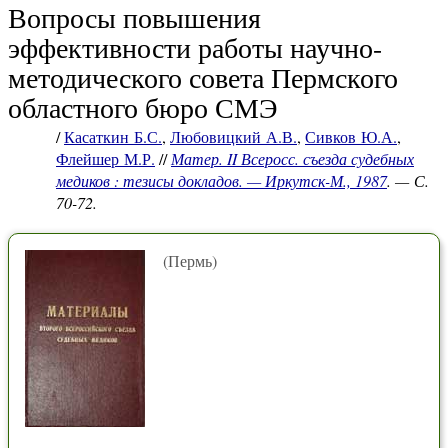
Вопросы повышения
эффективности работы научно-
методического совета Пермского
областного бюро СМЭ
/
Касаткин Б.С.
,
Любовицкий А.В.
,
Сивков Ю.А.
,
Флейшер М.Р.
//
Матер. II Всеросс. съезда судебных
медиков : тезисы докладов. — Иркутск-М., 1987
. — С.
70-72.
(Пермь)