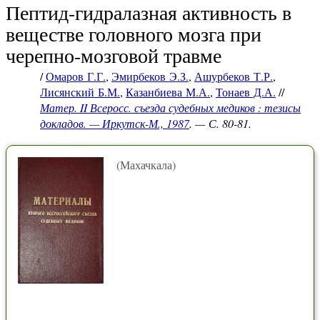
Пептид-гидралазная активность в
веществе головного мозга при
черепно-мозговой травме
/
Омаров Г.Г.
,
Эмирбеков Э.З.
,
Ашурбеков Т.Р.
,
Лисянский Б.М.
,
Казанбиева М.А.
,
Тонаев Д.А.
//
Матер. II Всеросс. съезда судебных медиков : тезисы
докладов. — Иркутск-М., 1987
. — С. 80-81.
(Махачкала)