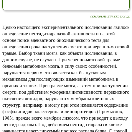
ссылка на эту страницу
Целью настоящего экспериментального исследования явилось
определение пептид-гидралазной активности и на этой
основе поиск адекватного биохимического теста для
определения срока наступления смерти при черепно-мозговой
травме. Выбор ткани мозга, как объекта исследования, в
данном случае, не случаен. При черепно-мозговой травме
белковый метаболизм мозга, в силу своих особенностей,
нарушается первым, что является как бы пусковым
механизмом для последующих изменений метаболизма в
органах и тканях. При травме мозга, а затем при наступлении
смерти, под действием ускорения интенсивности перекисного
окисления липидов, нарушаются мембраны клеточных
структур, например, в мозгу при этом изменяется содержание
фосфолипидов, холестерина и липопротеидов (Промыслов,
1983), прежде всего мембран лизосом, что приводит к выходу
пептид-гидралаз. Под действием пептид-гидралаз в клетке
начинается нерегулируемый процесс распада белка. С другой