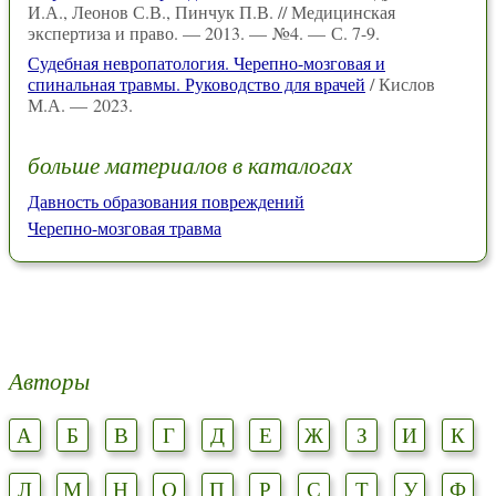
И.А., Леонов С.В., Пинчук П.В. // Медицинская
экспертиза и право. — 2013. — №4. — С. 7-9.
Судебная невропатология. Черепно-мозговая и
спинальная травмы. Руководство для врачей
/ Кислов
М.А. — 2023.
больше материалов в каталогах
Давность образования повреждений
Черепно-мозговая травма
Авторы
А
Б
В
Г
Д
Е
Ж
З
И
К
Л
М
Н
О
П
Р
С
Т
У
Ф