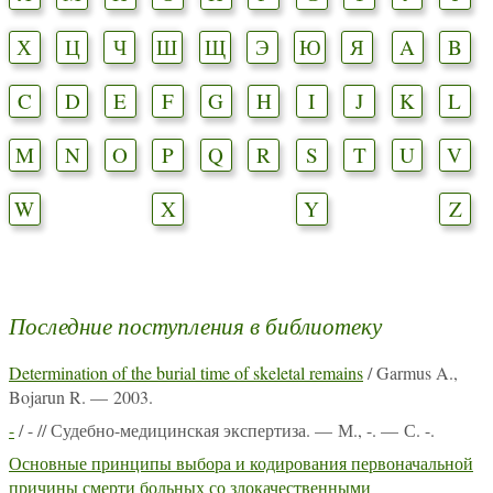
Х
Ц
Ч
Ш
Щ
Э
Ю
Я
A
B
C
D
E
F
G
H
I
J
K
L
M
N
O
P
Q
R
S
T
U
V
W
X
Y
Z
Последние поступления в библиотеку
Determination of the burial time of skeletal remains
/ Garmus A.,
Bojarun R. — 2003.
-
/ - // Судебно-медицинская экспертиза. — М., -. — С. -.
Основные принципы выбора и кодирования первоначальной
причины смерти больных со злокачественными