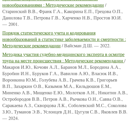
новообразованиями : Методические рекомендации
/
Старинский В.В., Франк Г.А., Какорина Е.П., Грецова О.П.,
Данилова Т.В., Петрова Г.В., Харченко Н.В., Простов Ю.И.
— 2001.
Порядок статистического учета и кодирования
новообразований в статистике заболеваемости и смертности :
Методические рекомендации
/ Вайсман Д.Ш. — 2022.
Методика участия судебно-медицинского эксперта в осмотре
трупа на месте происшествия : Методические рекомендации
/
Макаров И.Ю., Кочоян А.Л., Баранов М.Л., Бородина А.А.,
Буробин И.Н., Буруков Г.А., Вавилов А.Ю., Власюк И.В.,
Воронкина Ю.М., Голубева А.В., Грачева К.В., Григорьев
В.П., Захаркин О.В., Казымов М.А., Кильдюшов Е.М.,
Миненко А.В., Мищенко Е.Ю., Молотков А.Н., Никитин А.В.,
Остробородов В.В., Петров А.В., Рычкова О.Н., Савва О.В.,
Саракаева А.З., Скворцова Л.К., Соболевский М.С., Соколова
З.Ю., Туманов Э.В., Услонцев Д.Н., Цугуля С.В., Яковлев В.В.
— 2024.