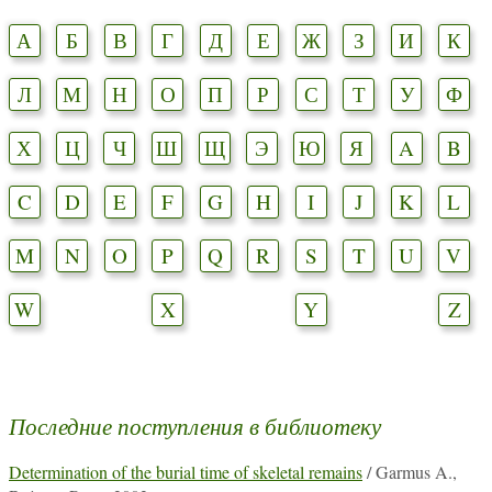
А
Б
В
Г
Д
Е
Ж
З
И
К
Л
М
Н
О
П
Р
С
Т
У
Ф
Х
Ц
Ч
Ш
Щ
Э
Ю
Я
A
B
C
D
E
F
G
H
I
J
K
L
M
N
O
P
Q
R
S
T
U
V
W
X
Y
Z
Последние поступления в библиотеку
Determination of the burial time of skeletal remains
/ Garmus A.,