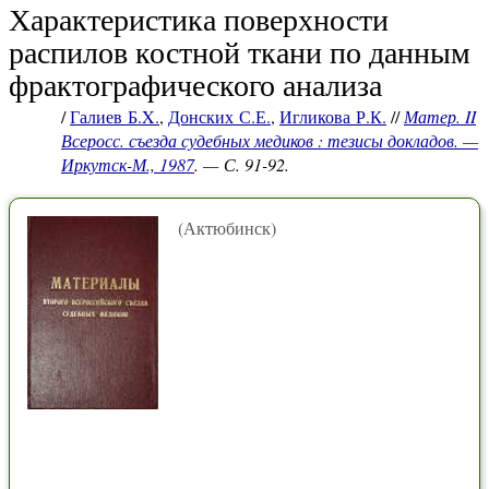
Характеристика поверхности
распилов костной ткани по данным
фрактографического анализа
/
Галиев Б.X.
,
Донских С.Е.
,
Игликова Р.К.
//
Матер. II
Всеросс. съезда судебных медиков : тезисы докладов. —
Иркутск-М., 1987
. — С. 91-92.
(Актюбинск)