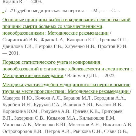
Bojarun R. — 2003.
-
/ - // Судебно-медицинская экспертиза. — М., -. — С. -.
Основные принципы выбора и кодирования первоначальной
причины смерти больных со злокачественными
новообразованиями : Методические рекомендации
/
Старинский В.В., Франк Г.А., Какорина Е.П., Грецова О.П.,
Данилова Т.В., Петрова Г.В., Харченко Н.В., Простов Ю.И.
— 2001.
Порядок статистического учета и кодирования
новообразований в статистике заболеваемости и смертности :
Методические рекомендации
/ Вайсман Д.Ш. — 2022.
Методика участия судебно-медицинского эксперта в осмотре
трупа на месте происшествия : Методические рекомендации
/
Макаров И.Ю., Кочоян А.Л., Баранов М.Л., Бородина А.А.,
Буробин И.Н., Буруков Г.А., Вавилов А.Ю., Власюк И.В.,
Воронкина Ю.М., Голубева А.В., Грачева К.В., Григорьев
В.П., Захаркин О.В., Казымов М.А., Кильдюшов Е.М.,
Миненко А.В., Мищенко Е.Ю., Молотков А.Н., Никитин А.В.,
Остробородов В.В., Петров А.В., Рычкова О.Н., Савва О.В.,