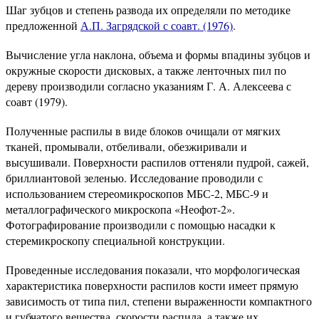
Шаг зубцов и степень развода их определяли по методике
предложенной
А.П. Загрядской с соавт. (1976)
.
Вычисление угла наклона, объема и формы впадины зубцов и
окружные скорости дисковых, а также ленточных пил по
дереву производили согласно указаниям Г. А. Алексеева с
соавт (1979).
Полученные распилы в виде блоков очищали от мягких
тканей, промывали, отбеливали, обезжиривали и
высушивали. Поверхности распилов оттеняли пудрой, сажей,
бриллиантовой зеленью. Исследование проводили с
использованием стереомикроскопов МБС-2, МБС-9 и
металлографического микроскопа «Неофот-2».
Фотографирование производили с помощью насадки к
стеремикроскопу специальной конструкции.
Проведенные исследования показали, что морфологическая
характеристика поверхности распилов кости имеет прямую
зависимость от типа пил, степени выраженности компактного
и губчатого вещества, скорости распила, а также их