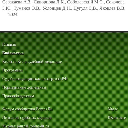
Саракаева А.З., Скворцова Л.К., Соболевский М.С., Соколова
З.Ю., Туманов Э.В., Услонцев Д.Н., Цугуля С.В., Яковлев В.В.
— 2024.
Главная
Библиотека
Кто есть Кто в судебной медицине
Программы
Судебно-медицинская экспертиза РФ
Нормативные документы
Правообладателям
Форум сообщества Forens.Ru
Мы в:
Литсалон судебных медиков
ВКонтакте
Журнал journal.forens-lit.ru