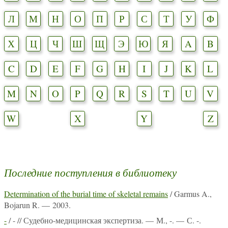
Л
М
Н
О
П
Р
С
Т
У
Ф
Х
Ц
Ч
Ш
Щ
Э
Ю
Я
A
B
C
D
E
F
G
H
I
J
K
L
M
N
O
P
Q
R
S
T
U
V
W
X
Y
Z
Последние поступления в библиотеку
Determination of the burial time of skeletal remains
/ Garmus A.,
Bojarun R. — 2003.
-
/ - // Судебно-медицинская экспертиза. — М., -. — С. -.