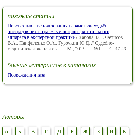
похожие статьи
Перспективы использования параметров ходьбы
пострадавших с травмами опорно-двигательного
аппарата в экспертной практике
/ Хабова З.С., Фетисов
В.А., Панфиленко О.А., Гурочкин Ю.Д. // Судебно-
медицинская экспертиза. — М., 2013. — №1. — С. 47-49.
больше материалов в каталогах
Повреждения таза
Авторы
А
Б
В
Г
Д
Е
Ж
З
И
К