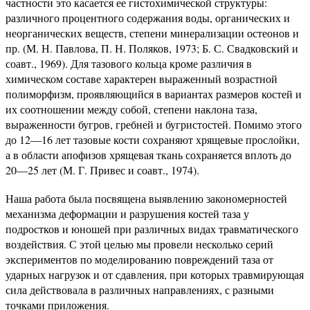
частности это касается ее гистохимической структуры:
различного процентного содержания воды, органических и
неорганических веществ, степени минерализации остеонов и
пр. (М. Н. Павлова, П. Н. Поляков, 1973; Б. С. Свадковский и
соавт., 1969). Для тазового кольца кроме различия в
химическом составе характерен выраженный возрастной
полиморфизм, проявляющийся в вариантах размеров костей и
их соотношении между собой, степени наклона таза,
выраженности бугров, гребней и бугристостей. Помимо этого
до 12—16 лет тазовые кости сохраняют хрящевые прослойки,
а в области апофизов хрящевая ткань сохраняется вплоть до
20—25 лет (М. Г. Привес и соавт., 1974).
Наша работа была посвящена выявлению закономерностей
механизма деформации и разрушения костей таза у
подростков и юношей при различных видах травматического
воздействия. С этой целью мы провели несколько серий
экспериментов по моделированию повреждений таза от
ударных нагрузок и от сдавления, при которых травмирующая
сила действовала в различных направлениях, с разными
точками приложения.