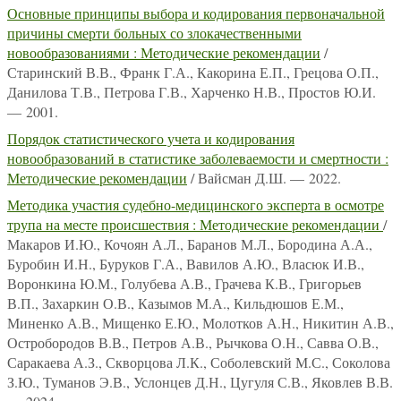
Основные принципы выбора и кодирования первоначальной
причины смерти больных со злокачественными
новообразованиями : Методические рекомендации
/
Старинский В.В., Франк Г.А., Какорина Е.П., Грецова О.П.,
Данилова Т.В., Петрова Г.В., Харченко Н.В., Простов Ю.И.
— 2001.
Порядок статистического учета и кодирования
новообразований в статистике заболеваемости и смертности :
Методические рекомендации
/ Вайсман Д.Ш. — 2022.
Методика участия судебно-медицинского эксперта в осмотре
трупа на месте происшествия : Методические рекомендации
/
Макаров И.Ю., Кочоян А.Л., Баранов М.Л., Бородина А.А.,
Буробин И.Н., Буруков Г.А., Вавилов А.Ю., Власюк И.В.,
Воронкина Ю.М., Голубева А.В., Грачева К.В., Григорьев
В.П., Захаркин О.В., Казымов М.А., Кильдюшов Е.М.,
Миненко А.В., Мищенко Е.Ю., Молотков А.Н., Никитин А.В.,
Остробородов В.В., Петров А.В., Рычкова О.Н., Савва О.В.,
Саракаева А.З., Скворцова Л.К., Соболевский М.С., Соколова
З.Ю., Туманов Э.В., Услонцев Д.Н., Цугуля С.В., Яковлев В.В.