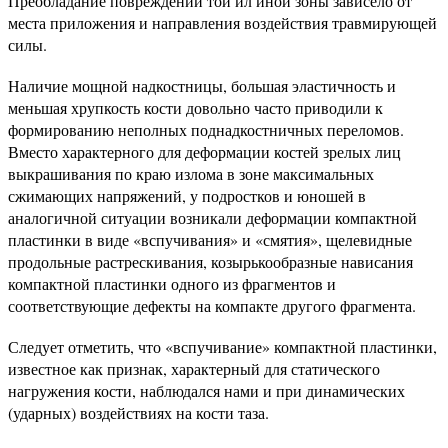
Преобладание повреждений той ил иной зоны зависело от
места приложения и направления воздействия травмирующей
силы.
Наличие мощной надкостницы, большая эластичность и
меньшая хрупкость кости довольно часто приводили к
формированию неполных поднадкостничных переломов.
Вместо характерного для деформации костей зрелых лиц
выкрашивания по краю излома в зоне максимальных
сжимающих напряжений, у подростков и юношей в
аналогичной ситуации возникали деформации компактной
пластинки в виде «вспучивания» и «смятия», щелевидные
продольные растрескивания, козырькообразные нависания
компактной пластинки одного из фрагментов и
соответствующие дефекты на компакте другого фрагмента.
Следует отметить, что «вспучивание» компактной пластинки,
известное как признак, характерный для статического
нагружения кости, наблюдался нами и при динамических
(ударных) воздействиях на кости таза.