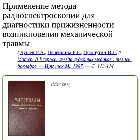
Применение метода
радиоспектроскопии для
диагностики прижизненности
возникновения механической
травмы
/
Аушев Р.А.
,
Печенкина Р.Б.
,
Прошутин В.Л.
//
Матер. II Всеросс. съезда судебных медиков : тезисы
докладов. — Иркутск-М., 1987
. — С. 113-114.
(Москва)