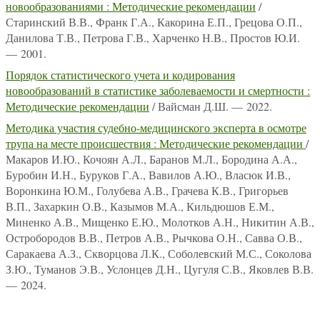
новообразованиями : Методические рекомендации
/
Старинский В.В., Франк Г.А., Какорина Е.П., Грецова О.П.,
Данилова Т.В., Петрова Г.В., Харченко Н.В., Простов Ю.И.
— 2001.
Порядок статистического учета и кодирования
новообразований в статистике заболеваемости и смертности :
Методические рекомендации
/ Вайсман Д.Ш. — 2022.
Методика участия судебно-медицинского эксперта в осмотре
трупа на месте происшествия : Методические рекомендации
/
Макаров И.Ю., Кочоян А.Л., Баранов М.Л., Бородина А.А.,
Буробин И.Н., Буруков Г.А., Вавилов А.Ю., Власюк И.В.,
Воронкина Ю.М., Голубева А.В., Грачева К.В., Григорьев
В.П., Захаркин О.В., Казымов М.А., Кильдюшов Е.М.,
Миненко А.В., Мищенко Е.Ю., Молотков А.Н., Никитин А.В.,
Остробородов В.В., Петров А.В., Рычкова О.Н., Савва О.В.,
Саракаева А.З., Скворцова Л.К., Соболевский М.С., Соколова
З.Ю., Туманов Э.В., Услонцев Д.Н., Цугуля С.В., Яковлев В.В.
— 2024.