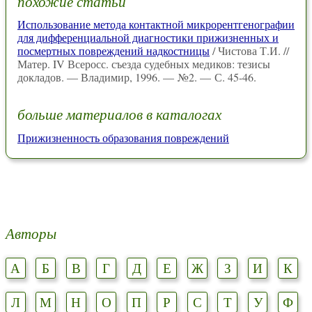
похожие статьи
Использование метода контактной микрорентгенографии
для дифференциальной диагностики прижизненных и
посмертных повреждений надкостницы
/ Чистова Т.И. //
Матер. IV Всеросс. съезда судебных медиков: тезисы
докладов. — Владимир, 1996. — №2. — С. 45-46.
больше материалов в каталогах
Прижизненность образования повреждений
Авторы
А
Б
В
Г
Д
Е
Ж
З
И
К
Л
М
Н
О
П
Р
С
Т
У
Ф