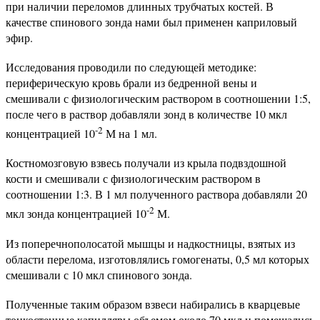
при наличии переломов длинных трубчатых костей. В
качестве спинового зонда нами был применен каприловый
эфир.
Исследования проводили по следующей методике:
периферическую кровь брали из бедренной вены и
смешивали с физиологическим раствором в соотношении 1:5,
после чего в раствор добавляли зонд в количестве 10 мкл
-2
концентрацией 10
М на 1 мл.
Костномозговую взвесь получали из крыла подвздошной
кости и смешивали с физиологическим раствором в
соотношении 1:3. В 1 мл полученного раствора добавляли 20
-2
мкл зонда концентрацией 10
М.
Из поперечнополосатой мышцы и надкостницы, взятых из
области перелома, изготовлялись гомогенаты, 0,5 мл которых
смешивали с 10 мкл спинового зонда.
Полученные таким образом взвеси набирались в кварцевые
тонкостенные капилляры объемом около 70 мкл и помещались