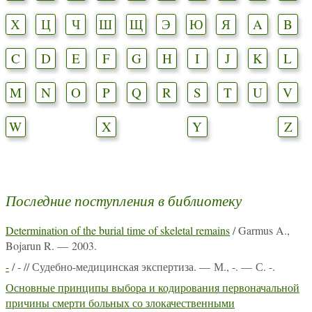
Х
Ц
Ч
Ш
Щ
Э
Ю
Я
A
B
C
D
E
F
G
H
I
J
K
L
M
N
O
P
Q
R
S
T
U
V
W
X
Y
Z
Последние поступления в библиотеку
Determination of the burial time of skeletal remains
/ Garmus A.,
Bojarun R. — 2003.
-
/ - // Судебно-медицинская экспертиза. — М., -. — С. -.
Основные принципы выбора и кодирования первоначальной
причины смерти больных со злокачественными