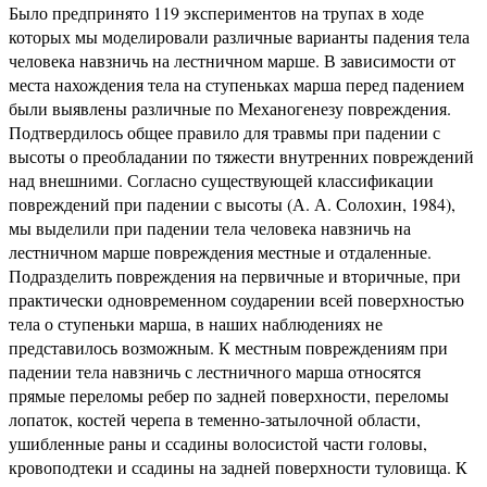
Было предпринято 119 экспериментов на трупах в ходе
которых мы моделировали различные варианты падения тела
человека навзничь на лестничном марше. В зависимости от
места нахождения тела на ступеньках марша перед падением
были выявлены различные по Механогенезу повреждения.
Подтвердилось общее правило для травмы при падении с
высоты о преобладании по тяжести внутренних повреждений
над внешними. Согласно существующей классификации
повреждений при падении с высоты (А. А. Солохин, 1984),
мы выделили при падении тела человека навзничь на
лестничном марше повреждения местные и отдаленные.
Подразделить повреждения на первичные и вторичные, при
практически одновременном соударении всей поверхностью
тела о ступеньки марша, в наших наблюдениях не
представилось возможным. К местным повреждениям при
падении тела навзничь с лестничного марша относятся
прямые переломы ребер по задней поверхности, переломы
лопаток, костей черепа в теменно-затылочной области,
ушибленные раны и ссадины волосистой части головы,
кровоподтеки и ссадины на задней поверхности туловища. К