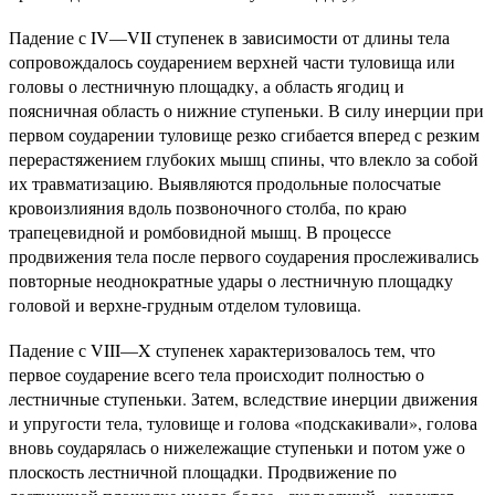
Падение с IV—VII ступенек в зависимости от длины тела
сопровождалось соударением верхней части туловища или
головы о лестничную площадку, а область ягодиц и
поясничная область о нижние ступеньки. В силу инерции при
первом соударении туловище резко сгибается вперед с резким
перерастяжением глубоких мышц спины, что влекло за собой
их травматизацию. Выявляются продольные полосчатые
кровоизлияния вдоль позвоночного столба, по краю
трапецевидной и ромбовидной мышц. В процессе
продвижения тела после первого соударения прослеживались
повторные неоднократные удары о лестничную площадку
головой и верхне-грудным отделом туловища.
Падение с VIII—X ступенек характеризовалось тем, что
первое соударение всего тела происходит полностью о
лестничные ступеньки. Затем, вследствие инерции движения
и упругости тела, туловище и голова «подскакивали», голова
вновь соударялась о нижележащие ступеньки и потом уже о
плоскость лестничной площадки. Продвижение по