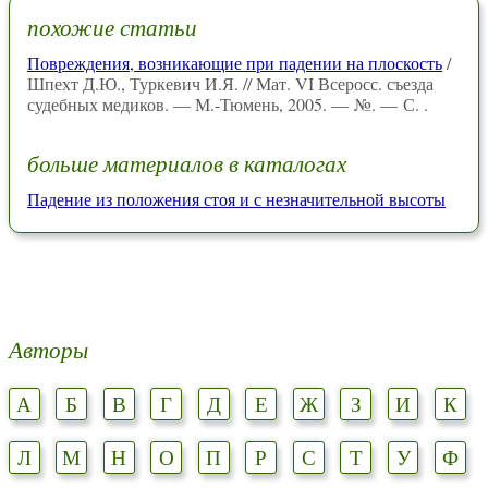
похожие статьи
Повреждения, возникающие при падении на плоскость
/
Шпехт Д.Ю., Туркевич И.Я. // Мат. VI Всеросс. съезда
судебных медиков. — М.-Тюмень, 2005. — №. — С. .
больше материалов в каталогах
Падение из положения стоя и с незначительной высоты
Авторы
А
Б
В
Г
Д
Е
Ж
З
И
К
Л
М
Н
О
П
Р
С
Т
У
Ф