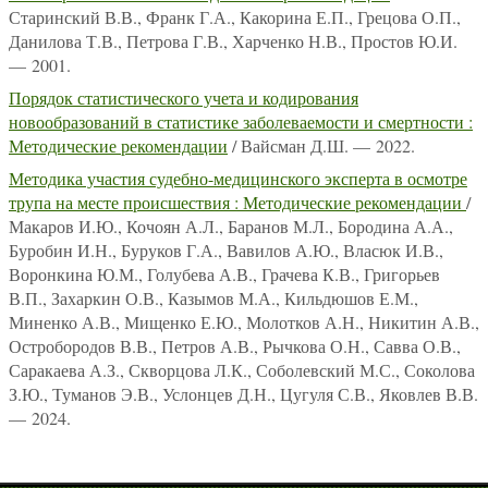
Старинский В.В., Франк Г.А., Какорина Е.П., Грецова О.П.,
Данилова Т.В., Петрова Г.В., Харченко Н.В., Простов Ю.И.
— 2001.
Порядок статистического учета и кодирования
новообразований в статистике заболеваемости и смертности :
Методические рекомендации
/ Вайсман Д.Ш. — 2022.
Методика участия судебно-медицинского эксперта в осмотре
трупа на месте происшествия : Методические рекомендации
/
Макаров И.Ю., Кочоян А.Л., Баранов М.Л., Бородина А.А.,
Буробин И.Н., Буруков Г.А., Вавилов А.Ю., Власюк И.В.,
Воронкина Ю.М., Голубева А.В., Грачева К.В., Григорьев
В.П., Захаркин О.В., Казымов М.А., Кильдюшов Е.М.,
Миненко А.В., Мищенко Е.Ю., Молотков А.Н., Никитин А.В.,
Остробородов В.В., Петров А.В., Рычкова О.Н., Савва О.В.,
Саракаева А.З., Скворцова Л.К., Соболевский М.С., Соколова
З.Ю., Туманов Э.В., Услонцев Д.Н., Цугуля С.В., Яковлев В.В.
— 2024.