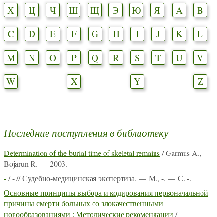
Х
Ц
Ч
Ш
Щ
Э
Ю
Я
A
B
C
D
E
F
G
H
I
J
K
L
M
N
O
P
Q
R
S
T
U
V
W
X
Y
Z
Последние поступления в библиотеку
Determination of the burial time of skeletal remains
/ Garmus A.,
Bojarun R. — 2003.
-
/ - // Судебно-медицинская экспертиза. — М., -. — С. -.
Основные принципы выбора и кодирования первоначальной
причины смерти больных со злокачественными
новообразованиями : Методические рекомендации
/