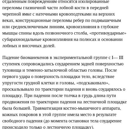
отдаленным повреждениям относятся изолированные
переломы глазничной части лобной кости в передней
черепной ямке с натечными кровоподтеками на верхних
веках, конструкционные переломы ребер по подмышечным
или среднеключичным линиям, кровоизлияния в глубокие
мышцы спины вдоль позвоночного столба, «противоударные»
субарахноидальные кровоизлияния на полюсах и основании
лобных и височных долей.
Падение биоманекенов в экспериментальной группе с I— III
ступенек сопровождались соударением задней поверхностью
туловища и теменно-затылочной областью головы. После
первого удара о поверхность площадки тело, вследствие
упругости грудной клетки и головы, «подскакивало»,
проскальзывало по траектории падения и вновь соударялось о
площадку. При падении после толчка в грудь длина пути
продвижения по траектории падения на лестничной площадке
была большей. Травматизация костно-мышечного аппарата,
кожных покровов в этой группе имела место в результате
свободного падения (до момента остановки тела соударение
происходило только о лестничную площадку).