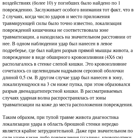
воздействиях (более 10) у погибших было найдено по 1
повреждению. Заслуживает особого внимания тот факт, что в
2 случаях, когда число ударов и место приложения
травмирующей силы было точно известно, локализация
повреждений кишечника не соответствовала зоне
травматизации, а находилась на значительном расстоянии от
нее. В одном наблюдении удар был нанесен в левое
подреберье, где был найден разрыв прямой мышцы живота, а
повреждение в виде обширного кровоизлияния (4X6 см)
располагалось в стенке слепой кишки. Это кровоизлияние
сочеталось со щелевидным надрывом серозной оболочки
длиной 0,5 см. В другом случае удар был нанесен в зону,
локализующуюся на 3 см ниже пупка, при этом образовался
разрыв двенадцатиперстной кишки. В рассматриваемых
случаях ударная волна распространялась от зоны
травматизации на коже до места расположения повреждения.
Таким образом, при тупой травме живота диагностика
локализации удара в область брюшной стенки нередко
является крайне затруднительной. Даже при значительном по
силе ударе какие-либо повреждения (ссадины, кровоподтеки,