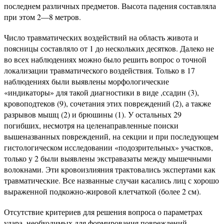
последнем различных предметов. Высота падения составляла
при этом 2—8 метров.
Число травматических воздействий на область живота и
поясницы составляло от 1 до нескольких десятков. Далеко не
во всех наблюдениях можно было решить вопрос о точной
локализации травматического воздействия. Только в 17
наблюдениях были выявлены морфологические
«индикаторы» для такой диагностики в виде ,ссадин (3),
кровоподтеков (9), сочетания этих повреждений (2), а также
разрывов мышц (2) и брюшины (1). У остальных 29
погибших, несмотря на целенаправленные поиски
вышеназванных повреждений, на секции и при последующем
гистологическом исследовании «подозрительных» участков,
только у 2 были выявлены экстравазаты между мышечными
волокнами. Эти кровоизлияния трактовались экспертами как
травматические. Все названные случаи касались лиц с хорошо
выраженной подкожно-жировой клетчаткой (более 2 см).
Отсутствие критериев для решения вопроса о параметрах
удара, необходимых для формирования повреждений,