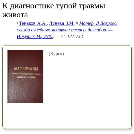
К диагностике тупой травмы
живота
/
Теньков А.А.
,
Лунева З.М.
//
Матер. II Всеросс.
съезда судебных медиков : тезисы докладов. —
Иркутск-М., 1987
. — С. 131-132.
(Курск)