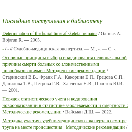
Последние поступления в библиотеку
Determination of the burial time of skeletal remains
/ Garmus A.,
Bojarun R. — 2003.
-
/ - // Судебно-медицинская экспертиза. — М., -. — С. -.
Основные принципы выбора и кодирования первоначальной
причины смерти больных со злокачественными
новообразованиями : Методические рекомендации
/
Старинский В.В., Франк Г.А., Какорина Е.П., Грецова О.П.,
Данилова Т.В., Петрова Г.В., Харченко Н.В., Простов Ю.И.
— 2001.
Порядок статистического учета и кодирования
новообразований в статистике заболеваемости и смертности :
Методические рекомендации
/ Вайсман Д.Ш. — 2022.
Методика участия судебно-медицинского эксперта в осмотре
трупа на месте происшествия : Методические рекомендации
/