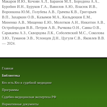
Макаров И.Ю., Кочоян А.Л., Баранов М.Л., Бородина А.А.,
Буробин И.Н., Буруков Г.А., Вавилов А.Ю., Власюк И.В.,
Воронкина Ю.М., Голубева А.В., Грачева К.В., Григорьев
В.П., Захаркин О.В., Казымов М.А., Кильдюшов Е.М.,
Миненко А.В., Мищенко Е.Ю., Молотков А.Н., Никитин А.В.,
Остробородов В.В., Петров А.В., Рычкова О.Н., Савва О.В.,
Саракаева А.З., Скворцова Л.К., Соболевский М.С., Соколова
З.Ю., Туманов Э.В., Услонцев Д.Н., Цугуля С.В., Яковлев В.В.
— 2024.
Главная
Библиотека
Кто есть Кто в судебной медицине
Программы
Судебно-медицинская экспертиза РФ
Нормативные документы