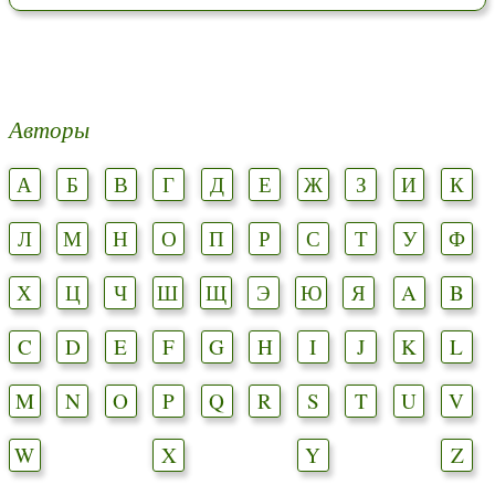
Авторы
А
Б
В
Г
Д
Е
Ж
З
И
К
Л
М
Н
О
П
Р
С
Т
У
Ф
Х
Ц
Ч
Ш
Щ
Э
Ю
Я
A
B
C
D
E
F
G
H
I
J
K
L
M
N
O
P
Q
R
S
T
U
V
W
X
Y
Z