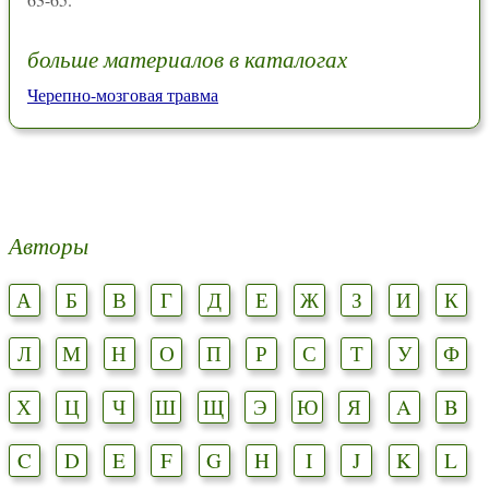
больше материалов в каталогах
Черепно-мозговая травма
Авторы
А
Б
В
Г
Д
Е
Ж
З
И
К
Л
М
Н
О
П
Р
С
Т
У
Ф
Х
Ц
Ч
Ш
Щ
Э
Ю
Я
A
B
C
D
E
F
G
H
I
J
K
L