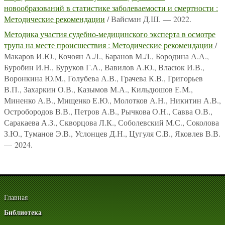
новообразований в статистике заболеваемости и смертности :
Методические рекомендации
/ Вайсман Д.Ш. — 2022.
Методика участия судебно-медицинского эксперта в осмотре
трупа на месте происшествия : Методические рекомендации
/
Макаров И.Ю., Кочоян А.Л., Баранов М.Л., Бородина А.А.,
Буробин И.Н., Буруков Г.А., Вавилов А.Ю., Власюк И.В.,
Воронкина Ю.М., Голубева А.В., Грачева К.В., Григорьев
В.П., Захаркин О.В., Казымов М.А., Кильдюшов Е.М.,
Миненко А.В., Мищенко Е.Ю., Молотков А.Н., Никитин А.В.,
Остробородов В.В., Петров А.В., Рычкова О.Н., Савва О.В.,
Саракаева А.З., Скворцова Л.К., Соболевский М.С., Соколова
З.Ю., Туманов Э.В., Услонцев Д.Н., Цугуля С.В., Яковлев В.В.
— 2024.
Главная
Библиотека