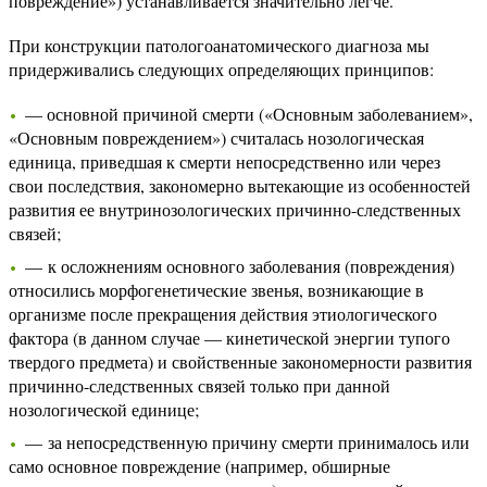
повреждение») устанавливается значительно легче.
При конструкции патологоанатомического диагноза мы
придерживались следующих определяющих принципов:
— основной причиной смерти («Основным заболеванием»,
«Основным повреждением») считалась нозологическая
единица, приведшая к смерти непосредственно или через
свои последствия, закономерно вытекающие из особенностей
развития ее внутринозологических причинно-следственных
связей;
— к осложнениям основного заболевания (повреждения)
относились морфогенетические звенья, возникающие в
организме после прекращения действия этиологического
фактора (в данном случае — кинетической энергии тупого
твердого предмета) и свойственные закономерности развития
причинно-следственных связей только при данной
нозологической единице;
— за непосредственную причину смерти принималось или
само основное повреждение (например, обширные