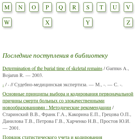
M
N
O
P
Q
R
S
T
U
V
W
X
Y
Z
Последние поступления в библиотеку
Determination of the burial time of skeletal remains
/ Garmus A.,
Bojarun R. — 2003.
-
/ - // Судебно-медицинская экспертиза. — М., -. — С. -.
Основные принципы выбора и кодирования первоначальной
причины смерти больных со злокачественными
новообразованиями : Методические рекомендации
/
Старинский В.В., Франк Г.А., Какорина Е.П., Грецова О.П.,
Данилова Т.В., Петрова Г.В., Харченко Н.В., Простов Ю.И.
— 2001.
Порядок статистического учета и кодирования