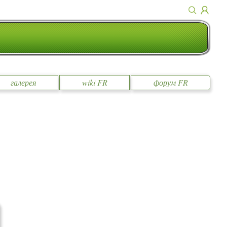
галерея
wiki FR
форум FR