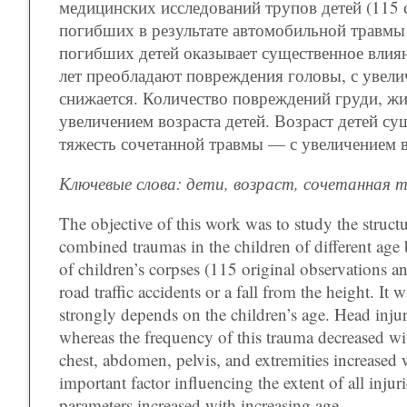
медицинских исследований трупов детей (115 
погибших в результате автомобильной травмы 
погибших детей оказывает существенное влиян
лет преобладают повреждения головы, с увели
снижается. Количество повреждений груди, живо
увеличением возраста детей. Возраст детей су
тяжесть сочетанной травмы — с увеличением во
Ключевые слова: дети, возраст, сочетанная 
The objective of this work was to study the structur
combined traumas in the children of different age 
of children’s corpses (115 original observations an
road traffic accidents or a fall from the height. I
strongly depends on the children’s age. Head injuri
whereas the frequency of this trauma decreased wit
chest, abdomen, pelvis, and extremities increased 
important factor influencing the extent of all inju
parameters increased with increasing age.