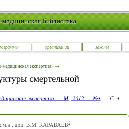
-медицинская библиотека
рограммы
организации
законы
-медицинская экспертиза»
→
уктуры смертельной
едицинская экспертиза. — М., 2012 — №4
. — С. 4-
2
 к.м.н., доц. В.М. КАРАВАЕВ