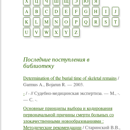
Х
Ц
Ч
Ш
Щ
Э
Ю
Я
A
B
C
D
E
F
G
H
I
J
K
L
M
N
O
P
Q
R
S
T
U
V
W
X
Y
Z
Последние поступления в
библиотеку
Determination of the burial time of skeletal remains
/
Garmus A., Bojarun R. — 2003.
-
/ - // Судебно-медицинская экспертиза. — М., -.
— С. -.
Основные принципы выбора и кодирования
первоначальной причины смерти больных со
злокачественными новообразованиями :
Методические рекомендации
/ Старинский В.В.,