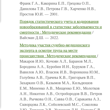
Франк Г.А., Какорина Е.П., Грецова О.П.,
Данилова Т.В., Петрова Г.В., Харченко Н.В.,
Простов Ю.И. — 2001.
Порядок статистического учета и кодирования
новообразований в статистике заболеваемости и
смертности : Методические рекомендации
/
Вайсман Д.Ш. — 2022.
Методика участия судебно-медицинского
эксперта в осмотре трупа на месте
происшествия : Методические рекомендации
/
Макаров И.Ю., Кочоян А.Л., Баранов М.Л.,
Бородина А.А., Буробин И.Н., Буруков Г.А.,
Вавилов А.Ю., Власюк И.В., Воронкина Ю.М.,
Голубева А.В., Грачева К.В., Григорьев В.П.,
Захаркин О.В., Казымов М.А., Кильдюшов
Е.М., Миненко А.В., Мищенко Е.Ю., Молотков
А.Н., Никитин А.В., Остробородов В.В., Петров
А.В., Рычкова О.Н., Савва О.В., Саракаева А.З.,
Скворцова Л.К., Соболевский М.С., Соколова
З.Ю., Туманов Э.В., Услонцев Д.Н., Цугуля С.В.,