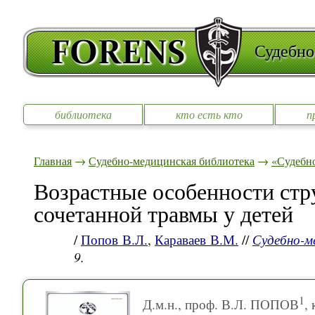
Судебно
библиотека
кто есть кто
п
Главная
→
Судебно-медицинская библиотека
→
«Судебно
Возрастные особенности стр
сочетанной травмы у детей
/
Попов В.Л.
,
Караваев В.М.
//
Судебно-м
9.
1
Д.м.н., проф. В.Л. ПОПОВ
,