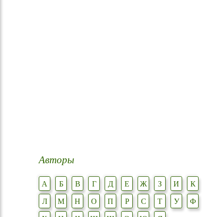
Авторы
А
Б
В
Г
Д
Е
Ж
З
И
К
Л
М
Н
О
П
Р
С
Т
У
Ф