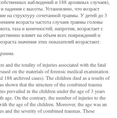
собственных наблюдений и 188 архивных случаев),
и падения с высоты. Установлено, что возраст
ие на структуру сочетанной травмы. У детей до 3
чением возраста частота случаев травмы головы
та, таза и конечностей, напротив, возрастает с
щественно влияет на объем всех повреждений и
зраста значения этих показателей возрастают.
травма.
e and the totality of injuries associated with the fatal
based on the materials of forensic medical examination
d 188 archived cases). The children died as a results of
t was shown that the structure of the combined trauma
es prevailed in the children under the age of 3 years
h age. On the contrary, the number of injuries to the
with the age of the children. Moreover, the age was an
ries and the severity of combined traumas. These