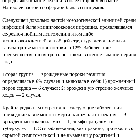
определялся крайне редко и в более старшем возрасте.
Наиболее частой его формой была септицемия.
Следующей довольно частой нозологической единицей среди
инфекций была менингококковая инфекция, проявлявшаяся
се-розно-гнойным лептоменингитом либо
менингококкцемией, а в общей структуре летальности она
заняла третье место и составила 12%. Заболевание
преимущественно встречалось также в осенне-зимний период
года.
Вторая группа — врожденные пороки развития —
определялась в 6% случаев и включала в себя: 1) врожденный
порок сердца — 6 случаев; 2) врожденную атрезию желчных
ходов — 2 случая.
Крайне редко нам встретились следующие заболевания,
приведшие к внезапной смерти: кишечная инфекция — 3,
врожденный токсоплазмоз — 1, лимфогрануломатоз — 1,
туберкулез — 1. Эти заболевания, как правило, протекали со
скрытой симптоматикой и не вызывали у родителей и