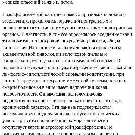
медиков опасений за жизнь детей.
В морфологической картине, помимо признаков основного
заболевания, проявлялись поражения центральных и
периферических органов иммуногенеза, а также эндокринных
органов. В частности, в тимусе определялось обеднение ткани
тимоци-тами, полнокровие, некроз телец Гассаля, общая
гипоплазия. Названные изменения являются провлением
акцедентальной инволюции вилочковой железы и
свидетельствуют о дезинтеграции иммунной системы. В
большинстве случаев они служат отражением так называемой
лимфатико-гипопластической аномалии конституции, при
которой, кроме дезинтеграции иммунной системы, в генезе
смерти большое значение имеет надпочечни-ковая
недостаточность. Однако сама надпочечниковая
недостаточность носит не острый, как принято считать, а
хронический характер. Эти данные подтверждаются
исследованиями надпочечников, тимуса лимфатических
узлов. При этом в надпочечниках морфологически
отсутствует картина стрессорной трансформации, но
выражены компенсаторные процессы, указывающие на