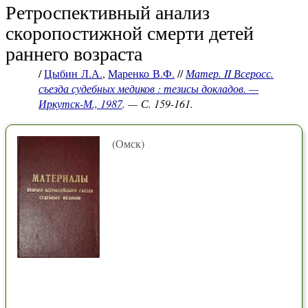
Ретроспективный анализ
скоропостижной смерти детей
раннего возраста
/
Цыбин Л.А.
,
Маренко В.Ф.
//
Матер. II Всеросс.
съезда судебных медиков : тезисы докладов. —
Иркутск-М., 1987
. — С. 159-161.
(Омск)