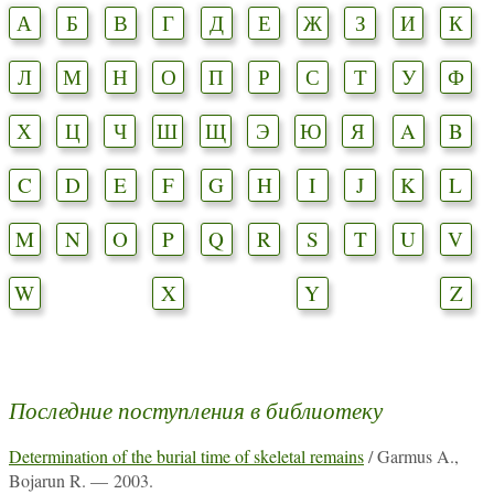
А
Б
В
Г
Д
Е
Ж
З
И
К
Л
М
Н
О
П
Р
С
Т
У
Ф
Х
Ц
Ч
Ш
Щ
Э
Ю
Я
A
B
C
D
E
F
G
H
I
J
K
L
M
N
O
P
Q
R
S
T
U
V
W
X
Y
Z
Последние поступления в библиотеку
Determination of the burial time of skeletal remains
/ Garmus A.,
Bojarun R. — 2003.