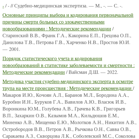
-
/ - // Судебно-медицинская экспертиза. — М., -. — С. -.
Основные принципы выбора и кодирования первоначальной
причины смерти больных со злокачественными
новообразованиями : Методические рекомендации
/
Старинский В.В., Франк Г.А., Какорина Е.П., Грецова О.П.,
Данилова Т.В., Петрова Г.В., Харченко Н.В., Простов Ю.И.
— 2001.
Порядок статистического учета и кодирования
новообразований в статистике заболеваемости и смертности :
Методические рекомендации
/ Вайсман Д.Ш. — 2022.
Методика участия судебно-медицинского эксперта в осмотре
трупа на месте происшествия : Методические рекомендации
/
Макаров И.Ю., Кочоян А.Л., Баранов М.Л., Бородина А.А.,
Буробин И.Н., Буруков Г.А., Вавилов А.Ю., Власюк И.В.,
Воронкина Ю.М., Голубева А.В., Грачева К.В., Григорьев
В.П., Захаркин О.В., Казымов М.А., Кильдюшов Е.М.,
Миненко А.В., Мищенко Е.Ю., Молотков А.Н., Никитин А.В.,
Остробородов В.В., Петров А.В., Рычкова О.Н., Савва О.В.,
Саракаева А.З., Скворцова Л.К., Соболевский М.С., Соколова