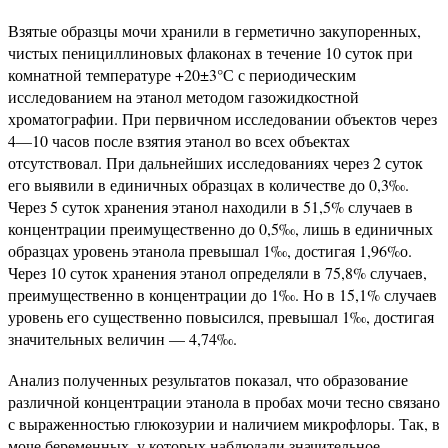
Взятые образцы мочи хранили в герметично закупоренных,
чистых пенициллиновых флаконах в течение 10 суток при
комнатной температуре +20±3°С с периодическим
исследованием на этанол методом газожидкостной
хроматографии. При первичном исследовании объектов через
4—10 часов после взятия этанол во всех объектах
отсутствовал. При дальнейших исследованиях через 2 суток
его выявили в единичных образцах в количестве до 0,3‰.
Через 5 суток хранения этанол находили в 51,5% случаев в
концентрации преимущественно до 0,5‰, лишь в единичных
образцах уровень этанола превышал 1‰, достигая 1,96%о.
Через 10 суток хранения этанол определяли в 75,8% случаев,
преимущественно в концентрации до 1‰. Но в 15,1% случаев
уровень его существенно повысился, превышал 1‰, достигая
значительных величин — 4,74‰.
Анализ полученных результатов показал, что образование
различной концентрации этанола в пробах мочи тесно связано
с выраженностью глюкозурии и наличием микрофлоры. Так, в
моче беременных, у которых наблюдали значительное