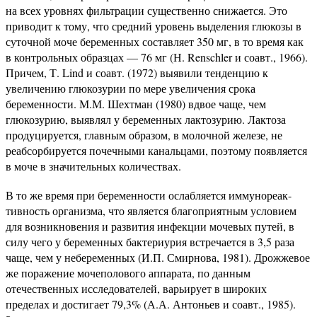
на всех уровнях фильтрации существенно снижается. Это
приводит к тому, что средний уровень выделения глюкозы в
суточной моче беременных составляет 350 мг, в то время как
в контрольных образцах — 76 мг (Н. Renschler и соавт., 1966).
Причем, Т. Lind и соавт. (1972) выявили тенденцию к
увеличению глюкозурии по мере увеличения срока
беременности. М.М. Шехтман (1980) вдвое чаще, чем
глюкозурию, выявлял у беременных лактозурию. Лактоза
продуцируется, главным образом, в молочной железе, не
реабсорбируется почечными канальцами, поэтому появляется
в моче в значительных количествах.
В то же время при беременности ослабляется иммунореак-
тивность организма, что является благоприятным условием
для возникновения и развития инфекции мочевых путей, в
силу чего у беременных бактериурия встречается в 3,5 раза
чаще, чем у небеременных (И.П. Смирнова, 1981). Дрожжевое
же поражение мочеполового аппарата, по данным
отечественных исследователей, варьирует в широких
пределах и достигает 79,3% (А.А. Антоньев и соавт., 1985).