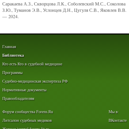
Саракаева А.З., Скворцова Л.К., Соболевский М.С., Соколова
З.Ю., Туманов Э.В., Услонцев Д.Н., Цугуля С.В., Яковлев В.В.
— 2024.
Главная
Библиотека
Кто есть Кто в судебной медицине
Программы
Судебно-медицинская экспертиза РФ
Нормативные документы
Правообладателям
Форум сообщества Forens.Ru
Мы в:
Литсалон судебных медиков
ВКонтакте