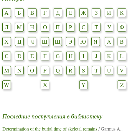
А
Б
В
Г
Д
Е
Ж
З
И
К
Л
М
Н
О
П
Р
С
Т
У
Ф
Х
Ц
Ч
Ш
Щ
Э
Ю
Я
A
B
C
D
E
F
G
H
I
J
K
L
M
N
O
P
Q
R
S
T
U
V
W
X
Y
Z
Последние поступления в библиотеку
Determination of the burial time of skeletal remains
/ Garmus A.,