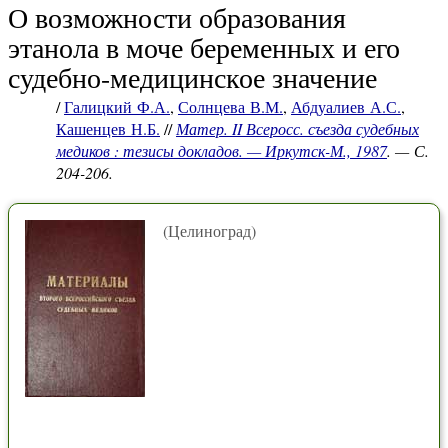
О возможности образования
этанола в моче беременных и его
судебно-медицинское значение
/
Галицкий Ф.А.
,
Солнцева В.М.
,
Абдуалиев А.С.
,
Кашенцев Н.Б.
//
Матер. II Всеросс. съезда судебных
медиков : тезисы докладов. — Иркутск-М., 1987
. — С.
204-206.
(Целиноград)