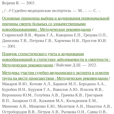
Bojarun R. — 2003.
-
/ - // Судебно-медицинская экспертиза. — М., -. — С. -.
Основные принципы выбора и кодирования первоначальной
причины смерти больных со злокачественными
новообразованиями : Методические рекомендации
/
Старинский В.В., Франк Г.А., Какорина Е.П., Грецова О.П.,
Данилова Т.В., Петрова Г.В., Харченко Н.В., Простов Ю.И.
— 2001.
Порядок статистического учета и кодирования
новообразований в статистике заболеваемости и смертности :
Методические рекомендации
/ Вайсман Д.Ш. — 2022.
Методика участия судебно-медицинского эксперта в осмотре
трупа на месте происшествия : Методические рекомендации
/
Макаров И.Ю., Кочоян А.Л., Баранов М.Л., Бородина А.А.,
Буробин И.Н., Буруков Г.А., Вавилов А.Ю., Власюк И.В.,
Воронкина Ю.М., Голубева А.В., Грачева К.В., Григорьев
В.П., Захаркин О.В., Казымов М.А., Кильдюшов Е.М.,
Миненко А.В., Мищенко Е.Ю., Молотков А.Н., Никитин А.В.,
Остробородов В.В., Петров А.В., Рычкова О.Н., Савва О.В.,