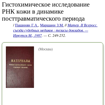
Гистохимическое исследование
РНК кожи в динамике
посттравматического периода
/
Пашинян Г.А.
,
Маршани З.М.
//
Матер. II Всеросс.
съезда судебных медиков : тезисы докладов. —
Иркутск-М., 1987
. — С. 249-252.
(Москва)