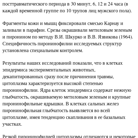
посттравматического периода в 30 минут, 6, 12 и 24 часа (в
каждой временной группе по 10 трупов лиц мужского пола).
Фрагменты кожи и мышц фиксировали смесью Карнау и
заливали в парафин. Срезы окрашивали метиловым зеленым
и пиронином по методу В.И. Шкурко и В.В. Язвикова (1964).
Специфичность пиронинофилии исследуемых структур
установлена специальным контролем.
Результаты наших исследований показали, что в клетках
эпидермиса экспериментальных животных,
декапитированных сразу после причинения травмы,
цитоплазма характеризуется высокой степенью
пиронинофилии. Ядра клеток эпидермиса содержат нежную
глыбчатость, окрашиваемую метиловым зеленым и крупные
пиронинофильные ядрышки. В клетках сальных желез
пиронинофильная глыбчатость выявляется во всей
цитоплазме, имея тенденцию скапливания в ее базальных
участках.
Резкой пиронинофилией цитоплазмы отличаются и некоторые