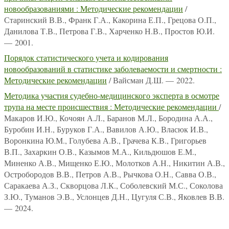
новообразованиями : Методические рекомендации
/
Старинский В.В., Франк Г.А., Какорина Е.П., Грецова О.П.,
Данилова Т.В., Петрова Г.В., Харченко Н.В., Простов Ю.И.
— 2001.
Порядок статистического учета и кодирования
новообразований в статистике заболеваемости и смертности :
Методические рекомендации
/ Вайсман Д.Ш. — 2022.
Методика участия судебно-медицинского эксперта в осмотре
трупа на месте происшествия : Методические рекомендации
/
Макаров И.Ю., Кочоян А.Л., Баранов М.Л., Бородина А.А.,
Буробин И.Н., Буруков Г.А., Вавилов А.Ю., Власюк И.В.,
Воронкина Ю.М., Голубева А.В., Грачева К.В., Григорьев
В.П., Захаркин О.В., Казымов М.А., Кильдюшов Е.М.,
Миненко А.В., Мищенко Е.Ю., Молотков А.Н., Никитин А.В.,
Остробородов В.В., Петров А.В., Рычкова О.Н., Савва О.В.,
Саракаева А.З., Скворцова Л.К., Соболевский М.С., Соколова
З.Ю., Туманов Э.В., Услонцев Д.Н., Цугуля С.В., Яковлев В.В.
— 2024.