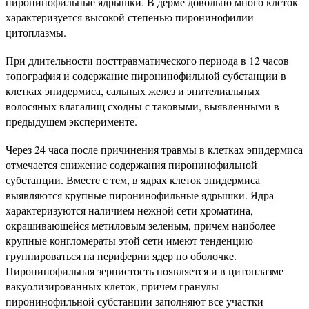
пиронинофильные ядрышки. В дерме довольно много клеток
характеризуется высокой степенью пиронинофилии
цитоплазмы.
При длительности посттравматического периода в 12 часов
топография и содержание пиронинофильной субстанции в
клетках эпидермиса, сальных желез и эпителиальных
волосяных влагалищ сходны с таковыми, выявленными в
предыдущем эксперименте.
Через 24 часа после причинения травмы в клетках эпидермиса
отмечается снижение содержания пиронинофильной
субстанции. Вместе с тем, в ядрах клеток эпидермиса
выявляются крупные пиронинофильные ядрышки. Ядра
характеризуются наличием нежной сети хроматина,
окрашивающейся метиловым зеленым, причем наиболее
крупные конгломераты этой сети имеют тенденцию
группироваться на периферии ядер по оболочке.
Пиронинофильная зернистость появляется и в цитоплазме
вакуолизированных клеток, причем гранулы
пиронинофильной субстанции заполняют все участки