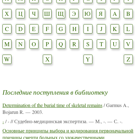
Х
Ц
Ч
Ш
Щ
Э
Ю
Я
A
B
C
D
E
F
G
H
I
J
K
L
M
N
O
P
Q
R
S
T
U
V
W
X
Y
Z
Последние поступления в библиотеку
Determination of the burial time of skeletal remains
/ Garmus A.,
Bojarun R. — 2003.
-
/ - // Судебно-медицинская экспертиза. — М., -. — С. -.
Основные принципы выбора и кодирования первоначальной
причины смерти больных со злокачественными