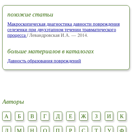
похожие статьи
Макроскопическая диагностика давности повреждения
селезенки при двухэтапном течении травматического
процесса
/ Левандровская И.А. — 2014.
больше материалов в каталогах
Давность образования повреждений
Авторы
А
Б
В
Г
Д
Е
Ж
З
И
К
Л
М
Н
О
П
Р
С
Т
У
Ф