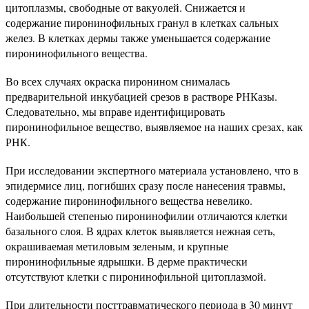
цитоплазмы, свободные от вакуолей. Снижается и
содержание пиронинофильных гранул в клетках сальных
желез. В клетках дермы также уменьшается содержание
пиронинофильного вещества.
Во всех случаях окраска пиронином снималась
предварительной инкубацией срезов в растворе РНКазы.
Следовательно, мы вправе идентифицировать
пиронинофильное вещество, выявляемое на наших срезах, как
РНК.
При исследовании экспертного материала установлено, что в
эпидермисе лиц, погибших сразу после нанесения травмы,
содержание пиронинофильного вещества невелико.
Наибольшей степенью пиронинофилии отличаются клетки
базального слоя. В ядрах клеток выявляется нежная сеть,
окрашиваемая метиловым зеленым, и крупные
пиронинофильные ядрышки. В дерме практически
отсутствуют клетки с пиронинофильной цитоплазмой.
При длительности посттравматического периода в 30 минут