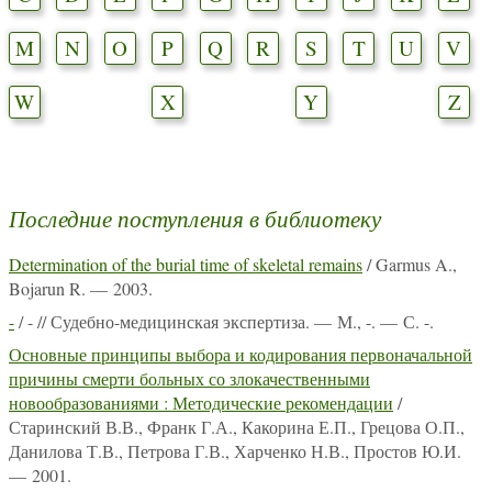
M
N
O
P
Q
R
S
T
U
V
W
X
Y
Z
Последние поступления в библиотеку
Determination of the burial time of skeletal remains
/ Garmus A.,
Bojarun R. — 2003.
-
/ - // Судебно-медицинская экспертиза. — М., -. — С. -.
Основные принципы выбора и кодирования первоначальной
причины смерти больных со злокачественными
новообразованиями : Методические рекомендации
/
Старинский В.В., Франк Г.А., Какорина Е.П., Грецова О.П.,
Данилова Т.В., Петрова Г.В., Харченко Н.В., Простов Ю.И.
— 2001.