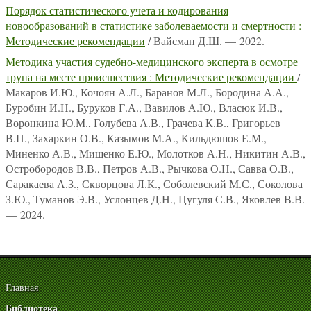
Порядок статистического учета и кодирования
новообразований в статистике заболеваемости и смертности :
Методические рекомендации
/ Вайсман Д.Ш. — 2022.
Методика участия судебно-медицинского эксперта в осмотре
трупа на месте происшествия : Методические рекомендации
/
Макаров И.Ю., Кочоян А.Л., Баранов М.Л., Бородина А.А.,
Буробин И.Н., Буруков Г.А., Вавилов А.Ю., Власюк И.В.,
Воронкина Ю.М., Голубева А.В., Грачева К.В., Григорьев
В.П., Захаркин О.В., Казымов М.А., Кильдюшов Е.М.,
Миненко А.В., Мищенко Е.Ю., Молотков А.Н., Никитин А.В.,
Остробородов В.В., Петров А.В., Рычкова О.Н., Савва О.В.,
Саракаева А.З., Скворцова Л.К., Соболевский М.С., Соколова
З.Ю., Туманов Э.В., Услонцев Д.Н., Цугуля С.В., Яковлев В.В.
— 2024.
Главная
Библиотека