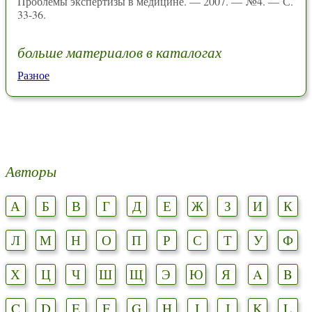
Проблемы экспертизы в медицине. — 2007. — №4. — С.
33-36.
больше материалов в каталогах
Разное
Авторы
А
Б
В
Г
Д
Е
Ж
З
И
К
Л
М
Н
О
П
Р
С
Т
У
Ф
Х
Ц
Ч
Ш
Щ
Э
Ю
Я
A
B
C
D
E
F
G
H
I
J
K
L