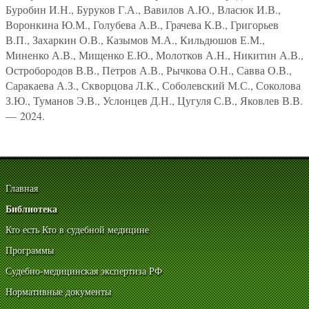
Буробин И.Н., Буруков Г.А., Вавилов А.Ю., Власюк И.В.,
Воронкина Ю.М., Голубева А.В., Грачева К.В., Григорьев
В.П., Захаркин О.В., Казымов М.А., Кильдюшов Е.М.,
Миненко А.В., Мищенко Е.Ю., Молотков А.Н., Никитин А.В.,
Остробородов В.В., Петров А.В., Рычкова О.Н., Савва О.В.,
Саракаева А.З., Скворцова Л.К., Соболевский М.С., Соколова
З.Ю., Туманов Э.В., Услонцев Д.Н., Цугуля С.В., Яковлев В.В.
— 2024.
Главная
Библиотека
Кто есть Кто в судебной медицине
Программы
Судебно-медицинская экспертиза РФ
Нормативные документы