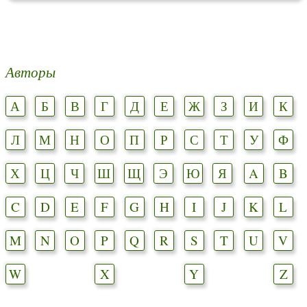
Авторы
А
Б
В
Г
Д
Е
Ж
З
И
К
Л
М
Н
О
П
Р
С
Т
У
Ф
Х
Ц
Ч
Ш
Щ
Э
Ю
Я
A
B
C
D
E
F
G
H
I
J
K
L
M
N
O
P
Q
R
S
T
U
V
W
X
Y
Z