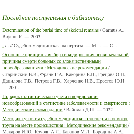
Последние поступления в библиотеку
Determination of the burial time of skeletal remains
/ Garmus A.,
Bojarun R. — 2003.
-
/ - // Судебно-медицинская экспертиза. — М., -. — С. -.
Основные принципы выбора и кодирования первоначальной
причины смерти больных со злокачественными
новообразованиями : Методические рекомендации
/
Старинский В.В., Франк Г.А., Какорина Е.П., Грецова О.П.,
Данилова Т.В., Петрова Г.В., Харченко Н.В., Простов Ю.И.
— 2001.
Порядок статистического учета и кодирования
новообразований в статистике заболеваемости и смертности :
Методические рекомендации
/ Вайсман Д.Ш. — 2022.
Методика участия судебно-медицинского эксперта в осмотре
трупа на месте происшествия : Методические рекомендации
/
Макаров И.Ю., Кочоян А.Л., Баранов М.Л., Бородина А.А.,