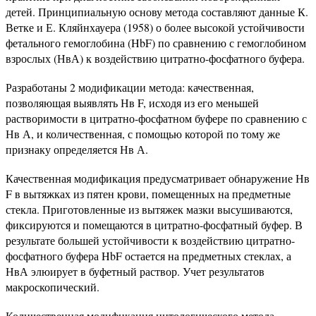
детей. Принципиальную основу метода составляют данные К.
Ветке и Е. Кляйнхауера (1958) о более высокой устойчивости
фетального гемоглобина (HbF) по сравнению с гемоглобином
взрослых (НвА) к воздействию цитратно-фосфатного буфера.
Разработаны 2 модификации метода: качественная,
позволяющая выявлять Нв F, исходя из его меньшей
растворимости в цитратно-фосфатном буфере по сравнению с
Нв А, и количественная, с помощью которой по тому же
признаку определяется Нв А.
Качественная модификация предусматривает обнаружение Нв
F в вытяжках из пятен крови, помещенных на предметные
стекла. Приготовленные из вытяжек мазки высушиваются,
фиксируются и помещаются в цитратно-фосфатный буфер. В
результате большей устойчивости к воздействию цитратно-
фосфатного буфера HbF остается на предметных стеклах, а
НвА элюирует в буфетный раствор. Учет результатов
макроскопический.
Количественная модификация цитологического метода