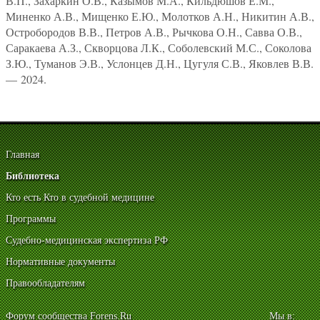
В.П., Захаркин О.В., Казымов М.А., Кильдюшов Е.М.,
Миненко А.В., Мищенко Е.Ю., Молотков А.Н., Никитин А.В.,
Остробородов В.В., Петров А.В., Рычкова О.Н., Савва О.В.,
Саракаева А.З., Скворцова Л.К., Соболевский М.С., Соколова
З.Ю., Туманов Э.В., Услонцев Д.Н., Цугуля С.В., Яковлев В.В.
— 2024.
Главная
Библиотека
Кто есть Кто в судебной медицине
Программы
Судебно-медицинская экспертиза РФ
Нормативные документы
Правообладателям
Форум сообщества Forens.Ru
Мы в: