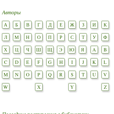
Авторы
А
Б
В
Г
Д
Е
Ж
З
И
К
Л
М
Н
О
П
Р
С
Т
У
Ф
Х
Ц
Ч
Ш
Щ
Э
Ю
Я
A
B
C
D
E
F
G
H
I
J
K
L
M
N
O
P
Q
R
S
T
U
V
W
X
Y
Z