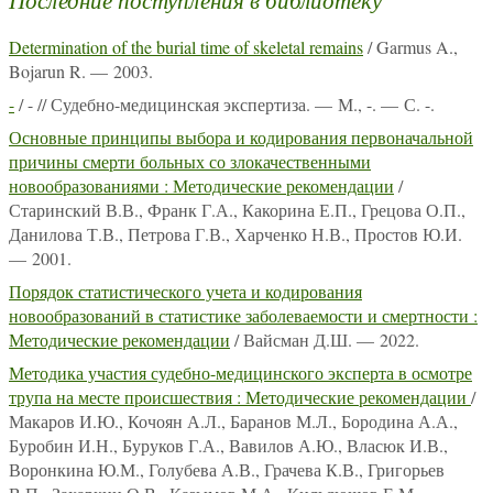
Последние поступления в библиотеку
Determination of the burial time of skeletal remains
/ Garmus A.,
Bojarun R. — 2003.
-
/ - // Судебно-медицинская экспертиза. — М., -. — С. -.
Основные принципы выбора и кодирования первоначальной
причины смерти больных со злокачественными
новообразованиями : Методические рекомендации
/
Старинский В.В., Франк Г.А., Какорина Е.П., Грецова О.П.,
Данилова Т.В., Петрова Г.В., Харченко Н.В., Простов Ю.И.
— 2001.
Порядок статистического учета и кодирования
новообразований в статистике заболеваемости и смертности :
Методические рекомендации
/ Вайсман Д.Ш. — 2022.
Методика участия судебно-медицинского эксперта в осмотре
трупа на месте происшествия : Методические рекомендации
/
Макаров И.Ю., Кочоян А.Л., Баранов М.Л., Бородина А.А.,
Буробин И.Н., Буруков Г.А., Вавилов А.Ю., Власюк И.В.,
Воронкина Ю.М., Голубева А.В., Грачева К.В., Григорьев