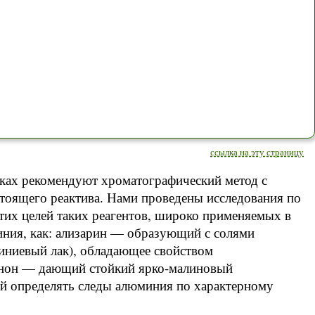
ссылка на эту страницу
ках рекомендуют хроматографический метод с
тоящего реактива. Нами проведены исследования по
тих целей таких реагентов, широко применяемых в
иния, как: ализарин — образующий с солями
иниевый лак), обладающее свойством
нон — дающий стойкий ярко-малиновый
й определять следы алюминия по характерному