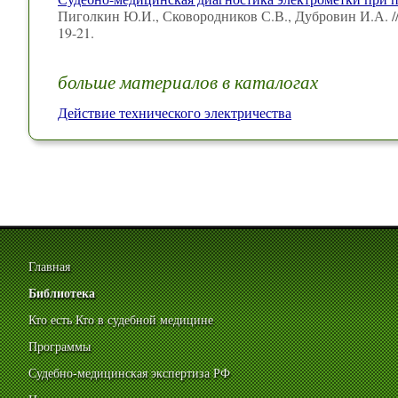
Пиголкин Ю.И., Сковородников С.В., Дубровин И.А. /
19-21.
больше материалов в каталогах
Действие технического электричества
Главная
Библиотека
Кто есть Кто в судебной медицине
Программы
Судебно-медицинская экспертиза РФ