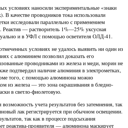
ых условиях наносили экспериментальные «знаки
). В качестве проводников тока использовали
етки исследовали параллельно с применением
а. Реактив — растворитель 1%—25% уксусная
изуально и в УФЛ с помощью осветителя ОЛД-41.
отмеченных условиях не удалось выявить ни один из
ниях с алюминием позволил доказать его
разованные проводниками из железа и меди, морин не
кже подтвердил наличие алюминия в электрометках,
роме того, с помощью алюминона можно
ом из железа — это зона окрашивания в бледно-
аски в светло-фиолетовую.
возможность учета результатов без затемнения, так
иновый лак регистрируется при обычном освещении.
ультатов, так как в процессе подсыхания
ет реактива-проявителя — алюминона маскирует