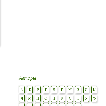
Авторы
А
Б
В
Г
Д
Е
Ж
З
И
К
Л
М
Н
О
П
Р
С
Т
У
Ф