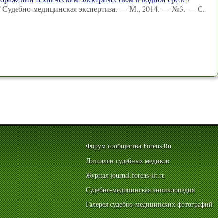
/ Судебно-медицинская экспертиза. — М., 2014. — №3. — С.
Форум сообщества Forens.Ru
Литсалон судебных медиков
Журнал journal.forens-lit.ru
Судебно-медицинская энциклопедия
Галерея судебно-медицинских фотографий