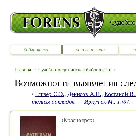
Судебно
библиотека
кто есть кто
п
Главная
→
Судебно-медицинская библиотека
→
Возможности выявления сле
/
Глизер С.Э.
,
Денисов А.И.
,
Костяной В.
тезисы докладов. — Иркутск-М., 1987
. 
(Красноярск)