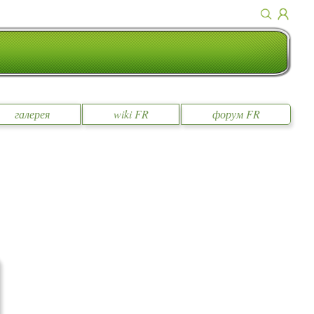
галерея
wiki FR
форум FR