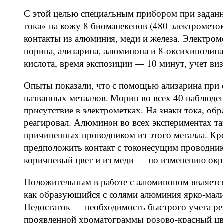
С этой целью специальным прибором при заданн
тока» на кожу 8 биоманекенов (480 электрометок
контакты из алюминия, меди и железа. Электром
порина, ализарина, алюминона и 8-оксихинолин
кислота, время экспозиции — 10 минут, учет в
Опыты показали, что с помощью ализарина при 
названных металлов. Морин во всех 40 наблюде
присутствие в электрометках. На знаки тока, об
реагировал. Алюминон во всех экспериментах та
причиненных проводником из этого металла. К
предположить контакт с токонесущим проводник
коричневый цвет и из меди — по изменению окр
Положительным в работе с алюминоном является 
как образующийся с солями алюминия ярко-мал
Недостаток — необходимость быстрого учета рез
проявленной хроматограммы розово-красный цв