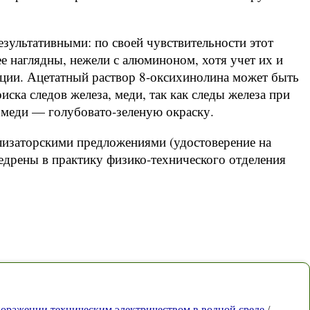
зультативными: по своей чувствительности этот
ее наглядны, нежели с алюминоном, хотя учет их и
нции. Ацетатный раствор 8-оксихинолина может быть
иска следов железа, меди, так как следы железа при
 меди — голубовато-зеленую окраску.
изаторскими предложениями (удостоверение на
дрены в практику физико-технического отделения
оражении техническим электричеством в водной среде
/