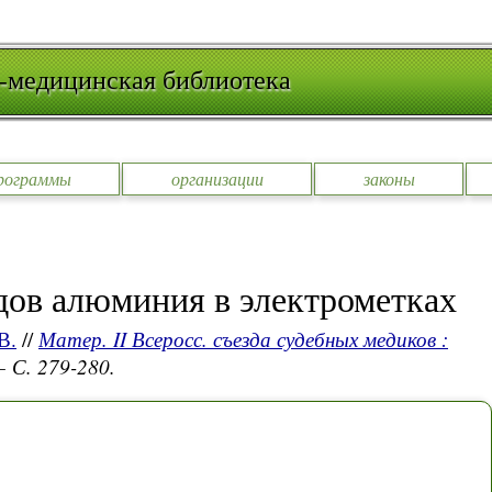
-медицинская библиотека
рограммы
организации
законы
дов алюминия в электрометках
В.
//
Матер. II Всеросс. съезда судебных медиков :
— С. 279-280.