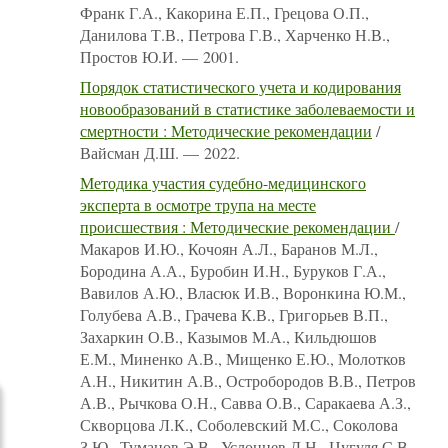
Франк Г.А., Какорина Е.П., Грецова О.П.,
Данилова Т.В., Петрова Г.В., Харченко Н.В.,
Простов Ю.И. — 2001.
Порядок статистического учета и кодирования
новообразований в статистике заболеваемости и
смертности : Методические рекомендации
/
Вайсман Д.Ш. — 2022.
Методика участия судебно-медицинского
эксперта в осмотре трупа на месте
происшествия : Методические рекомендации
/
Макаров И.Ю., Кочоян А.Л., Баранов М.Л.,
Бородина А.А., Буробин И.Н., Буруков Г.А.,
Вавилов А.Ю., Власюк И.В., Воронкина Ю.М.,
Голубева А.В., Грачева К.В., Григорьев В.П.,
Захаркин О.В., Казымов М.А., Кильдюшов
Е.М., Миненко А.В., Мищенко Е.Ю., Молотков
А.Н., Никитин А.В., Остробородов В.В., Петров
А.В., Рычкова О.Н., Савва О.В., Саракаева А.З.,
Скворцова Л.К., Соболевский М.С., Соколова
З.Ю., Туманов Э.В., Услонцев Д.Н., Цугуля С.В.,