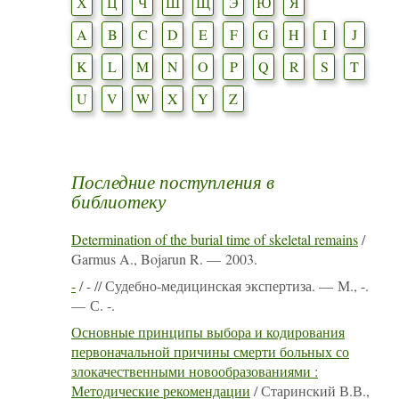
Х
Ц
Ч
Ш
Щ
Э
Ю
Я
A
B
C
D
E
F
G
H
I
J
K
L
M
N
O
P
Q
R
S
T
U
V
W
X
Y
Z
Последние поступления в
библиотеку
Determination of the burial time of skeletal remains
/
Garmus A., Bojarun R. — 2003.
-
/ - // Судебно-медицинская экспертиза. — М., -.
— С. -.
Основные принципы выбора и кодирования
первоначальной причины смерти больных со
злокачественными новообразованиями :
Методические рекомендации
/ Старинский В.В.,