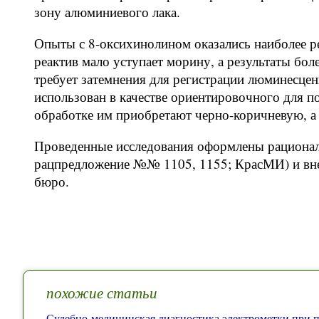
зону алюминиевого лака.
Опыты с 8-оксихинолином оказались наиболее ре
реактив мало уступает морину, а результаты бол
требует затемнения для регистрации люминесце
использован в качестве ориентировочного для по
обработке им приобретают черно-коричневую, а
Проведенные исследования оформлены рационал
рацпредложение №№ 1105, 1155; КрасМИ) и вне
бюро.
похожие статьи
Судебно-медицинская диагностика электрометки при п