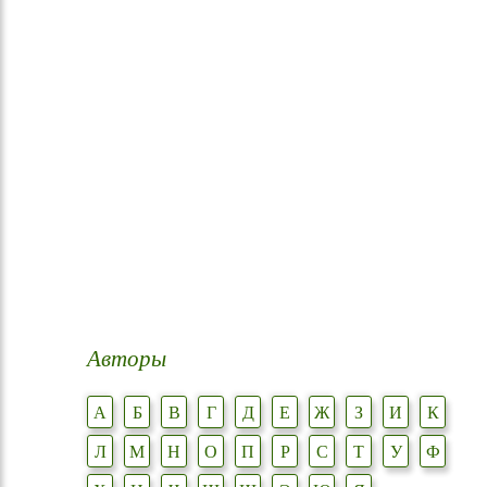
Авторы
А
Б
В
Г
Д
Е
Ж
З
И
К
Л
М
Н
О
П
Р
С
Т
У
Ф