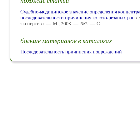
похожие статьи
Судебно-медицинское значение определения концентра
последовательности причинения колото-резаных ран
/ 
экспертиза. — М., 2008. — №2. — С. .
больше материалов в каталогах
Последовательность причинения повреждений