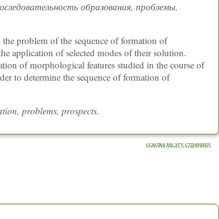
последовательность образования, проблемы,
t the problem of the sequence of formation of
the application of selected modes of their solution.
tion of morphological features studied in the course of
rder to determine the sequence of formation of
tion, problems, prospects.
ссылка на эту страницу