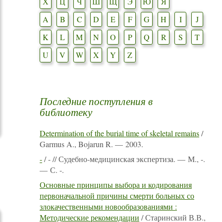
Х
Ц
Ч
Ш
Щ
Э
Ю
Я
A
B
C
D
E
F
G
H
I
J
K
L
M
N
O
P
Q
R
S
T
U
V
W
X
Y
Z
Последние поступления в
библиотеку
Determination of the burial time of skeletal remains
/
Garmus A., Bojarun R. — 2003.
-
/ - // Судебно-медицинская экспертиза. — М., -.
— С. -.
Основные принципы выбора и кодирования
первоначальной причины смерти больных со
злокачественными новообразованиями :
Методические рекомендации
/ Старинский В.В.,