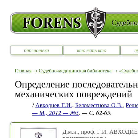
Судебно
библиотека
кто есть кто
п
Главная
→
Судебно-медицинская библиотека
→
«Судебно
Определение последовательн
механических повреждений
/
Авходиев Г.И.
,
Беломестнова О.В.
,
Реше
— М., 2012 — №5
. — С. 62-65.
Д.м.н., проф. Г.И. АВХОДИЕ