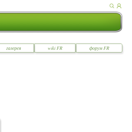
галерея
wiki FR
форум FR