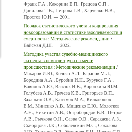
Франк Г.А., Какорина Е.П., Грецова О.П.,
Данилова Т.В., Петрова Г.В., Харченко Н.В.,
Простов Ю.И. — 2001.
Порядок статистического учета и кодирования
новообразований в статистике заболеваемости и
смертности : Методические рекомендации
/
Вайсман Д.Ш. — 2022.
Методика участия судебно-медицинского
эксперта в осмотре трупа на месте
происшествия : Методические рекомендации
/
Макаров И.Ю., Кочоян А.Л., Баранов М.Л.,
Бородина А.А., Буробин И.Н., Буруков Г.А.,
Вавилов А.Ю., Власюк И.В., Воронкина Ю.М.,
Голубева А.В., Грачева К.В., Григорьев В.П.,
Захаркин О.В., Казымов М.А., Кильдюшов
Е.М., Миненко А.В., Мищенко Е.Ю., Молотков
А.Н., Никитин А.В., Остробородов В.В., Петров
А.В., Рычкова О.Н., Савва О.В., Саракаева А.З.,
Скворцова Л.К., Соболевский М.С., Соколова
З.Ю., Туманов Э.В., Услонцев Д.Н., Цугуля С.В.,