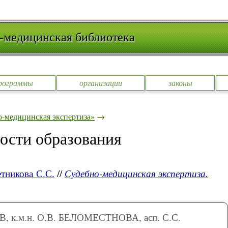
-медицинская библиотека
рограммы
организации
законы
-медицинская экспертиза»
→
ости образования
тникова С.С.
//
Судебно-медицинская экспертиза.
В, к.м.н. О.В. БЕЛОМЕСТНОВА, асп. С.С.