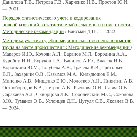
Данилова Т.В., Петрова Г.В., Харченко Н.В., Простов Ю.И.
— 2001.
Порядок статистического учета и кодирования
новообразований в статистике заболеваемости и смертности :
Методические рекомендации
/ Вайсман Д.Ш. — 2022.
Методика участия судебно-медицинского эксперта в осмотре
трупа на месте происшествия : Методические рекомендации
/
Макаров И.Ю., Кочоян А.Л., Баранов М.Л., Бородина А.А.,
Буробин И.Н., Буруков Г.А., Вавилов А.Ю., Власюк И.В.,
Воронкина Ю.М., Голубева А.В., Грачева К.В., Григорьев
В.П., Захаркин О.В., Казымов М.А., Кильдюшов Е.М.,
Миненко А.В., Мищенко Е.Ю., Молотков А.Н., Никитин А.В.,
Остробородов В.В., Петров А.В., Рычкова О.Н., Савва О.В.,
Саракаева А.З., Скворцова Л.К., Соболевский М.С., Соколова
З.Ю., Туманов Э.В., Услонцев Д.Н., Цугуля С.В., Яковлев В.В.
— 2024.