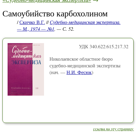
Самоубийство карбохолином
/
Скичко В.Г.
//
Судебно-медицинская экспертиза.
— М., 1974 — №1
. — С. 52.
УДК 340.622:615.217.32
Николаевское областное бюро
судебно-медицинской экспертизы
(нач. —
Н.И. Фесюк
)
ссылка на эту страницу