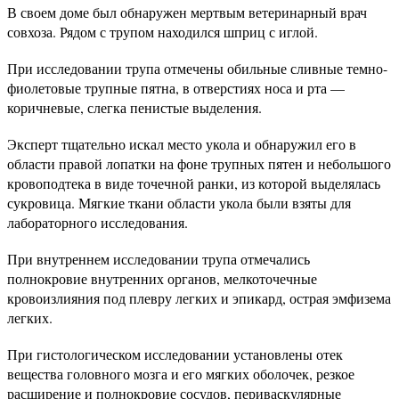
В своем доме был обнаружен мертвым ветеринарный врач
совхоза. Рядом с трупом находился шприц с иглой.
При исследовании трупа отмечены обильные сливные темно-
фиолетовые трупные пятна, в отверстиях носа и рта —
коричневые, слегка пенистые выделения.
Эксперт тщательно искал место укола и обнаружил его в
области правой лопатки на фоне трупных пятен и небольшого
кровоподтека в виде точечной ранки, из которой выделялась
сукровица. Мягкие ткани области укола были взяты для
лабораторного исследования.
При внутреннем исследовании трупа отмечались
полнокровие внутренних органов, мелкоточечные
кровоизлияния под плевру легких и эпикард, острая эмфизема
легких.
При гистологическом исследовании установлены отек
вещества головного мозга и его мягких оболочек, резкое
расширение и полнокровие сосудов, периваскулярные