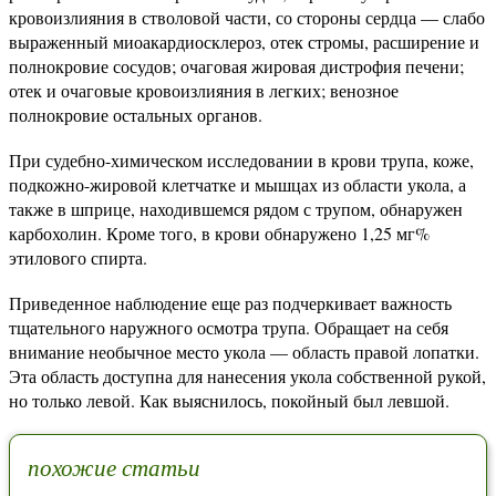
кровоизлияния в стволовой части, со стороны сердца — слабо
выраженный миоакардиосклероз, отек стромы, расширение и
полнокровие сосудов; очаговая жировая дистрофия печени;
отек и очаговые кровоизлияния в легких; венозное
полнокровие остальных органов.
При судебно-химическом исследовании в крови трупа, коже,
подкожно-жировой клетчатке и мышцах из области укола, а
также в шприце, находившемся рядом с трупом, обнаружен
карбохолин. Кроме того, в крови обнаружено 1,25 мг%
этилового спирта.
Приведенное наблюдение еще раз подчеркивает важность
тщательного наружного осмотра трупа. Обращает на себя
внимание необычное место укола — область правой лопатки.
Эта область доступна для нанесения укола собственной рукой,
но только левой. Как выяснилось, покойный был левшой.
похожие статьи