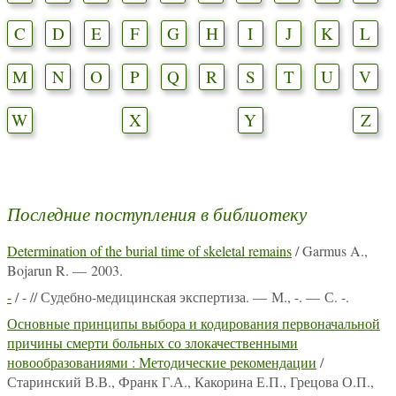
C
D
E
F
G
H
I
J
K
L
M
N
O
P
Q
R
S
T
U
V
W
X
Y
Z
Последние поступления в библиотеку
Determination of the burial time of skeletal remains
/ Garmus A.,
Bojarun R. — 2003.
-
/ - // Судебно-медицинская экспертиза. — М., -. — С. -.
Основные принципы выбора и кодирования первоначальной
причины смерти больных со злокачественными
новообразованиями : Методические рекомендации
/
Старинский В.В., Франк Г.А., Какорина Е.П., Грецова О.П.,