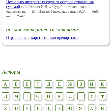
Несколько интересных случаев острого отравления
сулемой
/ Лейбович Я.Л. // Судебно-медицинская
экспертиза. — М.: Изд-во Наркомздрава, 1928. — №8.
— С. 25-42.
больше материалов в каталогах
Отравления лекарственными препаратами
Авторы
А
Б
В
Г
Д
Е
Ж
З
И
К
Л
М
Н
О
П
Р
С
Т
У
Ф
Х
Ц
Ч
Ш
Щ
Э
Ю
Я
A
B