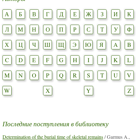
А
Б
В
Г
Д
Е
Ж
З
И
К
Л
М
Н
О
П
Р
С
Т
У
Ф
Х
Ц
Ч
Ш
Щ
Э
Ю
Я
A
B
C
D
E
F
G
H
I
J
K
L
M
N
O
P
Q
R
S
T
U
V
W
X
Y
Z
Последние поступления в библиотеку
Determination of the burial time of skeletal remains
/ Garmus A.,