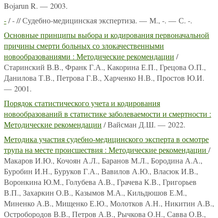
Bojarun R. — 2003.
-
/ - // Судебно-медицинская экспертиза. — М., -. — С. -.
Основные принципы выбора и кодирования первоначальной
причины смерти больных со злокачественными
новообразованиями : Методические рекомендации
/
Старинский В.В., Франк Г.А., Какорина Е.П., Грецова О.П.,
Данилова Т.В., Петрова Г.В., Харченко Н.В., Простов Ю.И.
— 2001.
Порядок статистического учета и кодирования
новообразований в статистике заболеваемости и смертности :
Методические рекомендации
/ Вайсман Д.Ш. — 2022.
Методика участия судебно-медицинского эксперта в осмотре
трупа на месте происшествия : Методические рекомендации
/
Макаров И.Ю., Кочоян А.Л., Баранов М.Л., Бородина А.А.,
Буробин И.Н., Буруков Г.А., Вавилов А.Ю., Власюк И.В.,
Воронкина Ю.М., Голубева А.В., Грачева К.В., Григорьев
В.П., Захаркин О.В., Казымов М.А., Кильдюшов Е.М.,
Миненко А.В., Мищенко Е.Ю., Молотков А.Н., Никитин А.В.,
Остробородов В.В., Петров А.В., Рычкова О.Н., Савва О.В.,