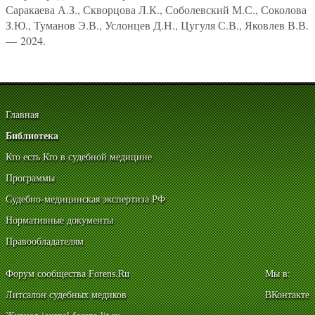
Саракаева А.З., Скворцова Л.К., Соболевский М.С., Соколова
З.Ю., Туманов Э.В., Услонцев Д.Н., Цугуля С.В., Яковлев В.В.
— 2024.
Главная
Библиотека
Кто есть Кто в судебной медицине
Программы
Судебно-медицинская экспертиза РФ
Нормативные документы
Правообладателям
Форум сообщества Forens.Ru
Мы в:
Литсалон судебных медиков
ВКонтакте