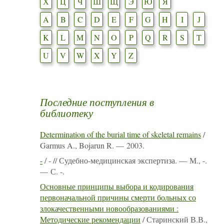
Х
Ц
Ч
Ш
Щ
Э
Ю
Я
A
B
C
D
E
F
G
H
I
J
K
L
M
N
O
P
Q
R
S
T
U
V
W
X
Y
Z
Последние поступления в
библиотеку
Determination of the burial time of skeletal remains
/
Garmus A., Bojarun R. — 2003.
-
/ - // Судебно-медицинская экспертиза. — М., -.
— С. -.
Основные принципы выбора и кодирования
первоначальной причины смерти больных со
злокачественными новообразованиями :
Методические рекомендации
/ Старинский В.В.,