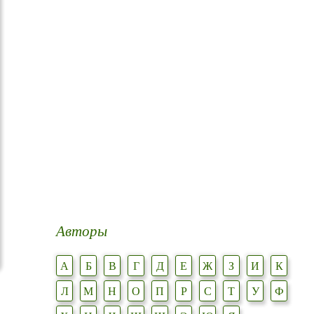
Авторы
А
Б
В
Г
Д
Е
Ж
З
И
К
Л
М
Н
О
П
Р
С
Т
У
Ф