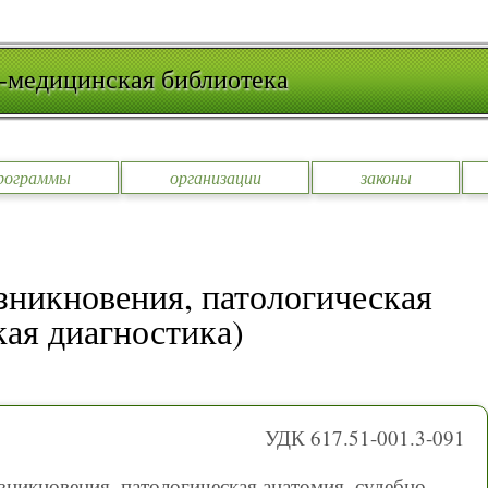
-медицинская библиотека
рограммы
организации
законы
никновения, патологическая
кая диагностика)
УДК 617.51-001.3-091
никновения, патологическая анатомия, судебно-