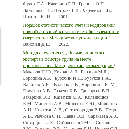
Франк Г.А., Какорина Е.П., Грецова О.П.,
Данилова Т.В., Петрова Г.В., Харченко Н.В.,
Простов Ю.И. — 2001.
Порядок статистического учета и кодирования
новообразований в статистике заболеваемости и
смертности : Методические рекомендации
/
Вайсман Д.Ш. — 2022.
Методика участия судебно-медицинского
эксперта в осмотре трупа на месте
происшествия : Методические рекомендации
/
Макаров И.Ю., Кочоян А.Л., Баранов М.Л.,
Бородина А.А., Буробин И.Н., Буруков Г.А.,
Вавилов А.Ю., Власюк И.В., Воронкина Ю.М.,
Голубева А.В., Грачева К.В., Григорьев В.П.,
Захаркин О.В., Казымов М.А., Кильдюшов
Е.М., Миненко А.В., Мищенко Е.Ю., Молотков
А.Н., Никитин А.В., Остробородов В.В., Петров
А.В., Рычкова О.Н., Савва О.В., Саракаева А.З.,
Скворцова Л.К., Соболевский М.С., Соколова
З.Ю., Туманов Э.В., Услонцев Д.Н., Цугуля С.В.,