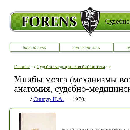
Судебно
библиотека
кто есть кто
п
Главная
→
Судебно-медицинская библиотека
→
Ушибы мозга (механизмы воз
анатомия, судебно-медицинс
/
Сингур Н.А.
— 1970.
Ушибы мозга (механизмы воз