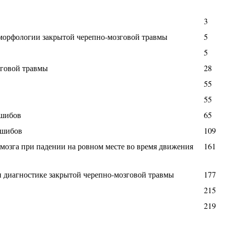
3
 морфологии закрытой черепно-мозговой травмы
5
5
зговой травмы
28
55
55
ушибов
65
ушибов
109
мозга при падении на ровном месте во время движения
161
 диагностике закрытой черепно-мозговой травмы
177
215
219