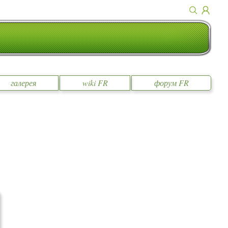
галерея
wiki FR
форум FR