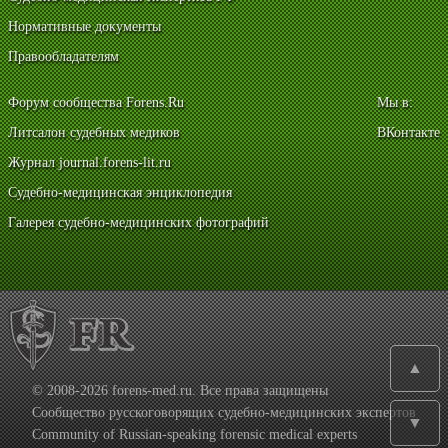
Нормативные документы
Правообладателям
Форум сообщества Forens.Ru
Мы в:
Литсалон судебных медиков
ВКонтакте
Журнал journal.forens-lit.ru
Судебно-медицинская энциклопедия
Галерея судебно-медицинских фотографий
▲
© 2008-2026 forens-med.ru. Все права защищены
Сообщество русскоговорящих судебно-медицинских экспертов
▼
Community of Russian-speaking forensic medical experts