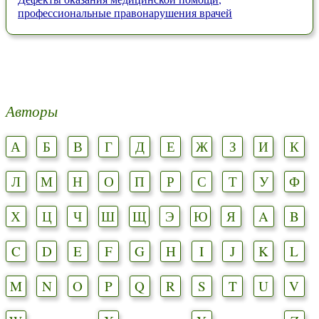
профессиональные правонарушения врачей
Авторы
А
Б
В
Г
Д
Е
Ж
З
И
К
Л
М
Н
О
П
Р
С
Т
У
Ф
Х
Ц
Ч
Ш
Щ
Э
Ю
Я
A
B
C
D
E
F
G
H
I
J
K
L
M
N
O
P
Q
R
S
T
U
V