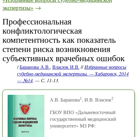
экспертизы»
→
Профессиональная
конфликтологическая
компетентность как показатель
степени риска возникновения
субъективных врачебных ошибок
/
Баранова А.В.
,
Власюк И.В.
//
Избранные вопросы
судебно-медицинской экспертизы. — Хабаровск, 2014
— №14
. — С. 11-13.
1
2
А.В. Баранова
, И.В. Власюк
ГБОУ ВПО «Дальневосточный
государственный медицинский
университет» МЗ РФ: