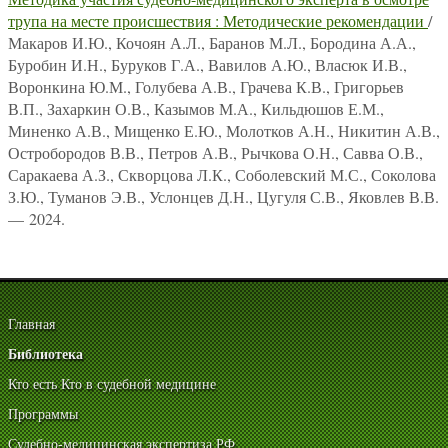
трупа на месте происшествия : Методические рекомендации
/
Макаров И.Ю., Кочоян А.Л., Баранов М.Л., Бородина А.А.,
Буробин И.Н., Буруков Г.А., Вавилов А.Ю., Власюк И.В.,
Воронкина Ю.М., Голубева А.В., Грачева К.В., Григорьев
В.П., Захаркин О.В., Казымов М.А., Кильдюшов Е.М.,
Миненко А.В., Мищенко Е.Ю., Молотков А.Н., Никитин А.В.,
Остробородов В.В., Петров А.В., Рычкова О.Н., Савва О.В.,
Саракаева А.З., Скворцова Л.К., Соболевский М.С., Соколова
З.Ю., Туманов Э.В., Услонцев Д.Н., Цугуля С.В., Яковлев В.В.
— 2024.
Главная
Библиотека
Кто есть Кто в судебной медицине
Программы
Судебно-медицинская экспертиза РФ