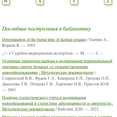
W
X
Y
Z
Последние поступления в библиотеку
Determination of the burial time of skeletal remains
/ Garmus A.,
Bojarun R. — 2003.
-
/ - // Судебно-медицинская экспертиза. — М., -. — С. -.
Основные принципы выбора и кодирования первоначальной
причины смерти больных со злокачественными
новообразованиями : Методические рекомендации
/
Старинский В.В., Франк Г.А., Какорина Е.П., Грецова О.П.,
Данилова Т.В., Петрова Г.В., Харченко Н.В., Простов Ю.И.
— 2001.
Порядок статистического учета и кодирования
новообразований в статистике заболеваемости и смертности :
Методические рекомендации
/ Вайсман Д.Ш. — 2022.
Методика участия судебно-медицинского эксперта в осмотре