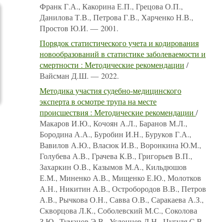
Франк Г.А., Какорина Е.П., Грецова О.П.,
Данилова Т.В., Петрова Г.В., Харченко Н.В.,
Простов Ю.И. — 2001.
Порядок статистического учета и кодирования
новообразований в статистике заболеваемости и
смертности : Методические рекомендации
/
Вайсман Д.Ш. — 2022.
Методика участия судебно-медицинского
эксперта в осмотре трупа на месте
происшествия : Методические рекомендации
/
Макаров И.Ю., Кочоян А.Л., Баранов М.Л.,
Бородина А.А., Буробин И.Н., Буруков Г.А.,
Вавилов А.Ю., Власюк И.В., Воронкина Ю.М.,
Голубева А.В., Грачева К.В., Григорьев В.П.,
Захаркин О.В., Казымов М.А., Кильдюшов
Е.М., Миненко А.В., Мищенко Е.Ю., Молотков
А.Н., Никитин А.В., Остробородов В.В., Петров
А.В., Рычкова О.Н., Савва О.В., Саракаева А.З.,
Скворцова Л.К., Соболевский М.С., Соколова
З.Ю., Туманов Э.В., Услонцев Д.Н., Цугуля С.В.,