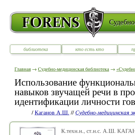
Судебно
библиотека
кто есть кто
п
Главная
→
Судебно-медицинская библиотека
→
«Судебно
Использование функциональ
навыков звучащей речи в пр
идентификации личности го
/
Каганов А.Ш.
//
Судебно-медицинская э
К.техн.н., ст.н.с. А.Ш. КАГ