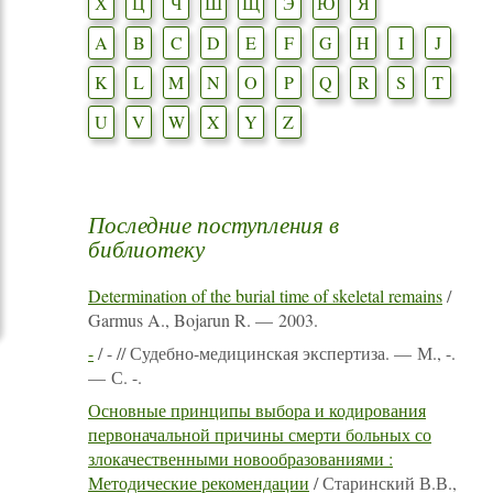
Х
Ц
Ч
Ш
Щ
Э
Ю
Я
A
B
C
D
E
F
G
H
I
J
K
L
M
N
O
P
Q
R
S
T
U
V
W
X
Y
Z
Последние поступления в
библиотеку
Determination of the burial time of skeletal remains
/
Garmus A., Bojarun R. — 2003.
-
/ - // Судебно-медицинская экспертиза. — М., -.
— С. -.
Основные принципы выбора и кодирования
первоначальной причины смерти больных со
злокачественными новообразованиями :
Методические рекомендации
/ Старинский В.В.,