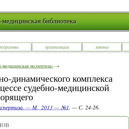
-медицинская библиотека
рограммы
организации
законы
-медицинская экспертиза»
→
но-динамического комплекса
оцессе судебно-медицинской
ворящего
кспертиза. — М., 2013 — №1
. — С. 24-26.
АНОВ