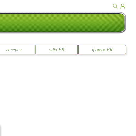
галерея
wiki FR
форум FR