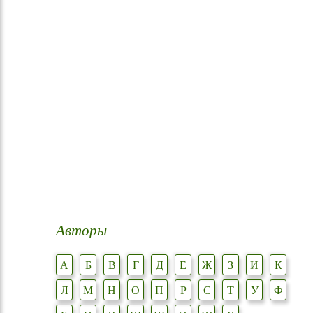
Авторы
А
Б
В
Г
Д
Е
Ж
З
И
К
Л
М
Н
О
П
Р
С
Т
У
Ф