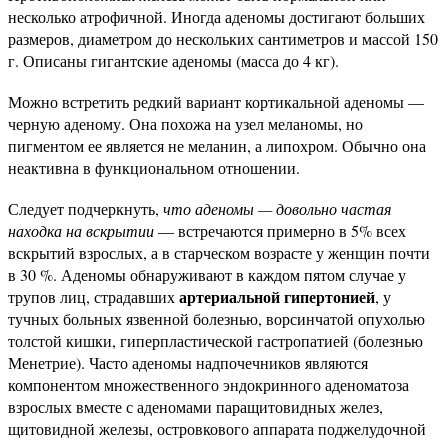
несколько атрофичной. Иногда аденомы достигают больших
размеров, диаметром до нескольких сантиметров и массой 150
г. Описаны гигантские аденомы (масса до 4 кг).
Можно встретить редкий вариант кортикальной аденомы —
черную аденому. Она похожа на узел меланомы, но
пигментом ее является не меланин, а липохром. Обычно она
неактивна в функциональном отношении.
Следует подчеркнуть,
что аденомы — довольно частая
находка на вскрытии
— встречаются примерно в 5% всех
вскрытий взрослых, а в старческом возрасте у женщин почти
в 30 %. Аденомы обнаруживают в каждом пятом случае у
артериальной гипертонией
трупов лиц, страдавших
, у
тучных больных язвенной болезнью, ворсинчатой опухолью
толстой кишки, гиперпластической гастропатией (болезнью
Менетрие). Часто аденомы надпочечников являются
компонентом множественного эндокринного аденоматоза
взрослых вместе с аденомами паращитовидных желез,
щитовидной железы, островкового аппарата поджелудочной