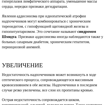
гиперплазия лимфатического аппарата, уменьшение массы
сердца, нередки признаки дегидратации.
Явления аддисонизма при идиопатической атрофии
надпочечников могут комбинироваться с хроническим
тиреоидитом, с гипофункцией щитовидной железы и
синдромом
гипопитуитаризмом. Это сочетание называют
Шмидта
. Признаки аддисонизма иногда наблюдаются также у
больных сахарным диабетом, хроническим гепатитом,
пернициозной анемией.
УВЕЛИЧЕНИЕ
Недостаточность надпочечников может возникнуть в ходе
септического процесса, сопровождающегося массивным
кровоизлиянием в обе железы. Надпочечники в последнем
случае резко увеличены, все слои их пропитаны кровью.
Острая недостаточность сопровождается шоком,
гиперпирексией, одышкой, холодным потом. Такое состояние