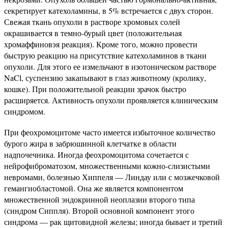
секретирует катехоламины, в 5% встречается с двух сторон.
Свежая ткань опухоли в растворе хромовых солей
окрашивается в темно-бурый цвет (положительная
хромаффиновэя реакция). Кроме того, можно провести
быструю реакцию на присутствие катехоламинов в ткани
опухоли. Для этого ее измельчают в изотоническом растворе
NaCl, суспензию закапывают в глаз животному (кролику,
кошке). При положительной реакции зрачок быстро
расширяется. Активность опухоли проявляется клиническим
синдромом.
При феохромоцитоме часто имеется избыточное количество
бурого жира в забрюшинной клетчатке в области
надпочечника. Иногда феохромоцитома сочетается с
нейрофиброматозом, множественными кожно-слизистыми
невромами, болезнью Хиппеля — Линдау или с мозжечковой
гемангиобластомой. Она же является компонентом
множественной эндокринной неоплазии второго типа
(синдром Сиппля). Второй основной компонент этого
синдрома — рак щитовидной железы; иногда бывает и третий