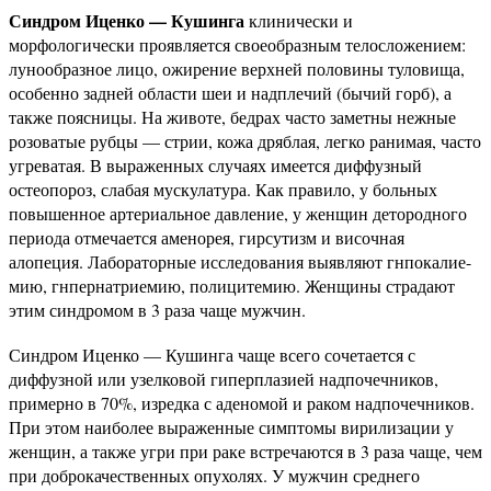
Синдром Иценко — Кушинга
клинически и
морфологически проявляется своеобразным телосложением:
лунообразное лицо, ожирение верхней половины туловища,
особенно задней области шеи и надплечий (бычий горб), а
также поясницы. На животе, бедрах часто заметны нежные
розоватые рубцы — стрии, кожа дряблая, легко ранимая, часто
угреватая. В выраженных случаях имеется диффузный
остеопороз, слабая мускулатура. Как правило, у больных
повышенное артериальное давление, у женщин детородного
периода отмечается аменорея, гирсутизм и височная
алопеция. Лабораторные исследования выявляют гнпокалие-
мию, гнпернатриемию, полицитемию. Женщины страдают
этим синдромом в 3 раза чаще мужчин.
Синдром Иценко — Кушинга чаще всего сочетается с
диффузной или узелковой гиперплазией надпочечников,
примерно в 70%, изредка с аденомой и раком надпочечников.
При этом наиболее выраженные симптомы вирилизации у
женщин, а также угри при раке встречаются в 3 раза чаще, чем
при доброкачественных опухолях. У мужчин среднего