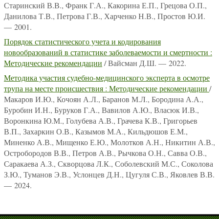
Старинский В.В., Франк Г.А., Какорина Е.П., Грецова О.П.,
Данилова Т.В., Петрова Г.В., Харченко Н.В., Простов Ю.И.
— 2001.
Порядок статистического учета и кодирования
новообразований в статистике заболеваемости и смертности :
Методические рекомендации
/ Вайсман Д.Ш. — 2022.
Методика участия судебно-медицинского эксперта в осмотре
трупа на месте происшествия : Методические рекомендации
/
Макаров И.Ю., Кочоян А.Л., Баранов М.Л., Бородина А.А.,
Буробин И.Н., Буруков Г.А., Вавилов А.Ю., Власюк И.В.,
Воронкина Ю.М., Голубева А.В., Грачева К.В., Григорьев
В.П., Захаркин О.В., Казымов М.А., Кильдюшов Е.М.,
Миненко А.В., Мищенко Е.Ю., Молотков А.Н., Никитин А.В.,
Остробородов В.В., Петров А.В., Рычкова О.Н., Савва О.В.,
Саракаева А.З., Скворцова Л.К., Соболевский М.С., Соколова
З.Ю., Туманов Э.В., Услонцев Д.Н., Цугуля С.В., Яковлев В.В.
— 2024.