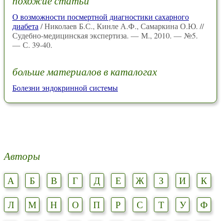
похожие статьи
О возможности посмертной диагностики сахарного
диабета
/ Николаев Б.С., Кинле А.Ф., Самаркина О.Ю. //
Судебно-медицинская экспертиза. — М., 2010. — №5.
— С. 39-40.
больше материалов в каталогах
Болезни эндокринной системы
Авторы
А
Б
В
Г
Д
Е
Ж
З
И
К
Л
М
Н
О
П
Р
С
Т
У
Ф