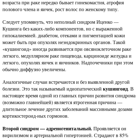
возраста при раке нередко бывает гинекомастия, атрофия
полового члена и яичек, рост волос по женскому типу.
Следует упомянуть, что неполный синдром Иценко —
Кушинга без каких-либо компонентов, но с выраженной
гипокалиемией. диабетом, отеками и пигментацией кожи
может быть при опухолях неэндокринных органов. Такой
«кушингоид» иногда развивается при овсяноклеточном раке
легкого, медуллярном раке пищевода, карциноиде желудка и
легкого, опухолях яичек и яичников. Надпочечники при этом
обычно диффузно увеличены.
Аналогичные случаи встречаются и без выявленной другой
кушингоид
болезни. Это так называемый идиопатический
. В
настоящее время одной из главных причин развития синдрома
(возможно главнейшей) является ятрогенная причина —
длительное лечение других заболеваний массивными дозами
кортикостероид-ных гормонов.
Второй синдром — адреногенитальный.
Проявляется он
вирилизмом и артериальной гипертонией. Страдают в 85%