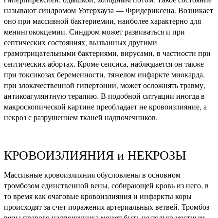
называют синдромом Уотерхауза — Фридериксена. Возникает
оно при массивной бактериемии, наиболее характерно для
менингококцемии. Синдром может развиваться и при
септических состояниях, вызванных другими
грамотрицательными бактериями, вирусами, в частности при
септических абортах. Кроме сепсиса, наблюдается он также
при токсикозах беременности, тяжелом инфаркте миокарда,
при злокачественной гипертонии, может осложнять травму,
антикоагулянтную терапию. В подобной ситуации иногда в
макроскопической картине преобладает не кровоизлияние, а
некроз с разрушением тканей надпочечников.
КРОВОИЗЛИЯНИЯ и НЕКРОЗЫ
Массивные кровоизлияния обусловлены в основном
тромбозом единственной вены, собирающей кровь из него, в
то время как очаговые кровоизлияния и инфаркты коры
происходят за счет поражения артериальных ветвей. Тромбоз
вены правого надпочечника может быть не только местным