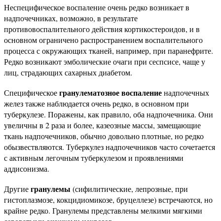
Неспецифическое воспаление очень редко возникает в
надпочечниках, возможно, в результате
противовоспалительного действия кортикостероидов, и в
основном ограничено распространением воспалительного
процесса с окружающих тканей, например, при паранефрите.
Редко возникают эмболические очаги при сеспсисе, чаще у
лиц, страдающих сахарных диабетом.
гранулематозное воспаление
Специфическое
надпочечных
желез также наблюдается очень редко, в основном при
туберкулезе. Поражены, как правило, оба надпочечника. Они
увеличны в 2 раза и более, казеозные массы, замещающие
ткань надпочечников, обычно довольно плотные, но редко
обызвествляются. Туберкулез надпочечников часто сочетается
с активным легочным туберкулезом и проявлениями
аддисонизма.
гранулемы
Другие
(сифилитические, лепрозные, при
гистоплазмозе, кокцидиомикозе, бруцеллезе) встречаются, но
крайне редко. Гранулемы представлены мелкими мягкими