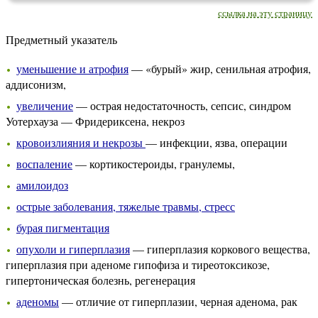
ссылка на эту страницу
Предметный указатель
уменьшение и атрофия
— «бурый» жир, сенильная атрофия,
аддисонизм,
увеличение
— острая недостаточность, сепсис, синдром
Уотерхауза — Фридериксена, некроз
кровоизлияния и некрозы
— инфекции, язва, операции
воспаление
— кортикостероиды, гранулемы,
амилоидоз
острые заболевания, тяжелые травмы, стресс
бурая пигментация
опухоли и гиперплазия
— гиперплазия коркового вещества,
гиперплазия при аденоме гипофиза и тиреотоксикозе,
гипертоническая болезнь, регенерация
аденомы
— отличие от гиперплазии, черная аденома, рак