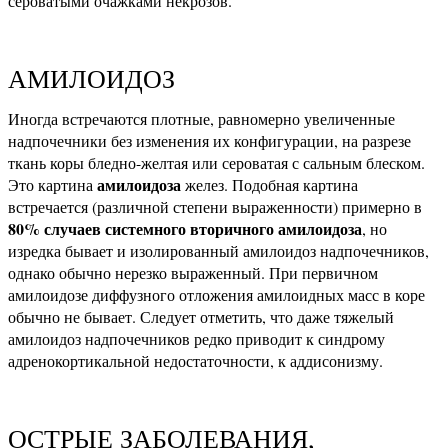
сероватыми очажками некрозов.
АМИЛОИДОЗ
Иногда встречаются плотные, равномерно увеличенные
надпочечники без изменения их конфигурации, на разрезе
ткань коры бледно-желтая или сероватая с сальным блеском.
амилоидоза
Это картина
желез. Подобная картина
встречается (различной степени выраженности) примерно в
80% случаев системного вторичного амилоидоза
, но
изредка бывает и изолированный амилоидоз надпочечников,
однако обычно нерезко выраженный. При первичном
амилоидозе диффузного отложения амилоидных масс в коре
обычно не бывает. Следует отметить, что даже тяжелый
амилоидоз надпочечников редко приводит к синдрому
адренокортикальной недостаточности, к аддисонизму.
ОСТРЫЕ ЗАБОЛЕВАНИЯ,