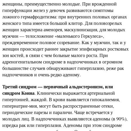
женщины, преимущественно молодые. При врожденной
гиперфункции желез у девочек развиваются симптомы
ложного гермафродитизма: при внутренних половых органах
женского типа имеется большой клитор. Для половозрелых
женщин характерна аменорея, маскулинизация, для молодых
мужчин — телосложение «маленького Геркулеса»,
преждевременное половое созревание. Как у мужчин, так и у
женщин происходит раннее закрытие эпифизарных ростковых
зон костей, в связи с чем больные малого роста. При
адреногенитальном синдроме в надпочечниках в огромном
большинстве случаев обнаруживают гиперплазию, реже рак
надпочечников и очень редко аденому.
Третий синдром — первичный альдостеронизм, или
синдром Конна
. Клинически выражается артериальной
гипертонией, жаждой. В крови выявляется гипокалиемия,
гипернатрие-мия, могут быть распространенные отеки,
периодические парезы и параличи. Чаще встречается у
молодых лиц. В надпочечниках выявляются аденомы (в 90%),
изредка рак или гиперплазия. Аденомы при этом синдроме