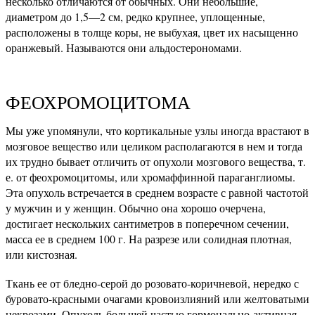
несколько отличаются от обычных. Они небольшие,
диаметром до 1,5—2 см, редко крупнее, уплощенные,
расположены в толще коры, не выбухая, цвет их насыщенно
оранжевый. Называются они альдостерономами.
ФЕОХРОМОЦИТОМА
Мы уже упомянули, что кортикальные узлы иногда врастают в
мозговое вещество или целиком располагаются в нем и тогда
их трудно бывает отличить от опухоли мозгового вещества, т.
е. от феохромоцитомы, или хромаффинной параганглиомы.
Эта опухоль встречается в среднем возрасте с равной частотой
у мужчин и у женщин. Обычно она хорошо очерчена,
достигает нескольких сантиметров в поперечном сечении,
масса ее в среднем 100 г. На разрезе или солидная плотная,
или кистозная.
Ткань ее от бледно-серой до розовато-коричневой, нередко с
буровато-красными очагами кровоизлияний или желтоватыми
некрозами. Опухоль большей частью гормонально-активная,