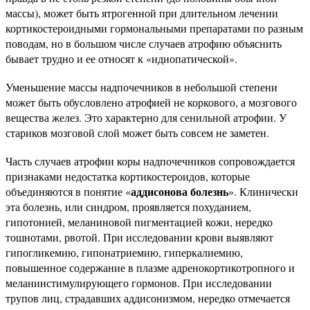
массы), может быть ятрогенной при длительном лечении
кортикостероидными гормональными препаратами по разным
поводам, но в большом числе случаев атрофию объяснить
бывает трудно и ее относят к «идиопатической».
Уменьшение массы надпочечников в небольшой степени
может быть обусловлено атрофией не коркового, а мозгового
вещества желез. Это характерно для сенильной атрофии. У
стариков мозговой слой может быть совсем не заметен.
Часть случаев атрофии коры надпочечников сопровождается
признаками недостатка кортикостероидов, которые
аддисонова болезнь
объединяются в понятие «
». Клинически
эта болезнь, или синдром, проявляется похуданием,
гипотонией, меланиновой пигментацией кожи, нередко
тошнотами, рвотой. При исследовании крови выявляют
гипогликемию, гипонатриемию, гиперкалиемию,
повышенное содержание в плазме адренокортикотропного и
меланинстимулирующего гормонов. При исследовании
трупов лиц, страдавших аддисонизмом, нередко отмечается