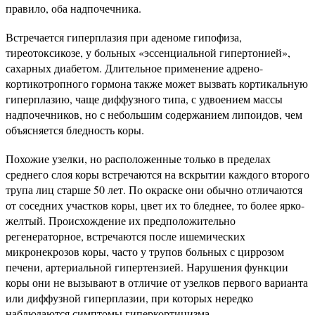
правило, оба надпочечника.
Встречается гиперплазия при аденоме гипофиза,
тиреотоксикозе, у больных «эссенциальной гипертонией»,
сахарных диабетом. Длительное применение адрено-
кортикотропного гормона также может вызвать кортикальную
гиперплазию, чаще диффузного типа, с удвоением массы
надпочечников, но с небольшим содержанием липоидов, чем
объясняется бледность коры.
Похожие узелки, но расположенные только в пределах
среднего слоя коры встречаются на вскрытии каждого второго
трупа лиц старше 50 лет. По окраске они обычно отличаются
от соседних участков коры, цвет их то бледнее, то более ярко-
желтый. Происхождение их предположительно
регенераторное, встречаются после ишемических
микронекрозов коры, часто у трупов больных с циррозом
печени, артериальной гипертензией. Нарушения функции
коры они не вызывают в отличие от узелков первого варианта
или диффузной гиперплазии, при которых нередко
наблюдаются симптомы гиперкортицизма.