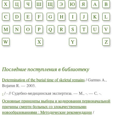
Х
Ц
Ч
Ш
Щ
Э
Ю
Я
A
B
C
D
E
F
G
H
I
J
K
L
M
N
O
P
Q
R
S
T
U
V
W
X
Y
Z
Последние поступления в библиотеку
Determination of the burial time of skeletal remains
/ Garmus A.,
Bojarun R. — 2003.
-
/ - // Судебно-медицинская экспертиза. — М., -. — С. -.
Основные принципы выбора и кодирования первоначальной
причины смерти больных со злокачественными
новообразованиями : Методические рекомендации
/