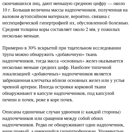
скончавшихся лиц, дают меньшую среднюю цифру — около
10 г. Большая величина массы надпочечников, полученная на
валовом аутопсийном материале, вероятно, связана с
неспецифической гипертрофией их, обусловленной болезнью.
Средняя толщина коры составляет около 2 мм, у пожилых
несколько меньше.
Примерно в 30% вскрытий при тщательном исследовании
трупа можно обнаружить «добавочную» ткань
надпочечников, тогда масса «основных» желез оказывается
несколько меньше средних цифр. Наиболее типичной
локализацией «добавочных» надпочечников является
забрюшинная клетчатка вблизи основных желез или у устья
чревной артерии. Иногда островки корковой ткани
обнаруживают в капсуле надпочечников, под капсулой
печени и почек, реже в коре почек.
Описаны единичные случаи удвоения (с каждой стороны)
надпочечников или сращения между собой обоих
надпочечников. Редко не обнаруживают один надпочечник,
чаще правый, а имеющийся гипертрофирован. Упомянутые