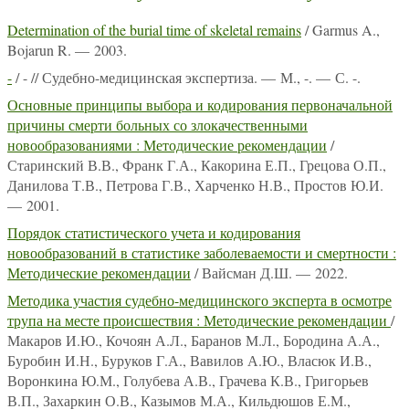
Determination of the burial time of skeletal remains
/ Garmus A.,
Bojarun R. — 2003.
-
/ - // Судебно-медицинская экспертиза. — М., -. — С. -.
Основные принципы выбора и кодирования первоначальной
причины смерти больных со злокачественными
новообразованиями : Методические рекомендации
/
Старинский В.В., Франк Г.А., Какорина Е.П., Грецова О.П.,
Данилова Т.В., Петрова Г.В., Харченко Н.В., Простов Ю.И.
— 2001.
Порядок статистического учета и кодирования
новообразований в статистике заболеваемости и смертности :
Методические рекомендации
/ Вайсман Д.Ш. — 2022.
Методика участия судебно-медицинского эксперта в осмотре
трупа на месте происшествия : Методические рекомендации
/
Макаров И.Ю., Кочоян А.Л., Баранов М.Л., Бородина А.А.,
Буробин И.Н., Буруков Г.А., Вавилов А.Ю., Власюк И.В.,
Воронкина Ю.М., Голубева А.В., Грачева К.В., Григорьев
В.П., Захаркин О.В., Казымов М.А., Кильдюшов Е.М.,