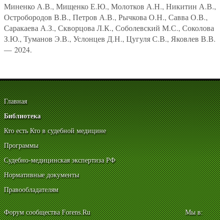
Миненко А.В., Мищенко Е.Ю., Молотков А.Н., Никитин А.В.,
Остробородов В.В., Петров А.В., Рычкова О.Н., Савва О.В.,
Саракаева А.З., Скворцова Л.К., Соболевский М.С., Соколова
З.Ю., Туманов Э.В., Услонцев Д.Н., Цугуля С.В., Яковлев В.В.
— 2024.
Главная
Библиотека
Кто есть Кто в судебной медицине
Программы
Судебно-медицинская экспертиза РФ
Нормативные документы
Правообладателям
Форум сообщества Forens.Ru
Мы в: