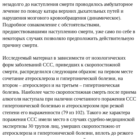
незадолго до наступления смерти проводилось амбулаторное
лечение по поводу катара верхних дыхательных путей и
нарушения мозгового кровообращения (динамическое).
Подробное ознакомление с обстоятельствами,
предшествовавшими наступлению смерти, уже само по себе в
некоторых случаях позволяло предположить действительную
причину смерти.
Исследуемый материал в зависимости от нозологических
форм заболеваний ССС, приведших к скоропостижной
смерти, распределился следующим образом: на первом месте
сочетание атеросклероза и гипертонической болезни, на
втором – атеросклероз и на третьем – гипертоническая
болезнь. Наиболее часто скоропостижная смерть после приема
алкоголя наступала при наличии сочетанного поражения ССС
гипертонической болезнью и атеросклерозом при резкой
степени его выраженности (79 из 102). Такого же характера
поражения ССС имели место в случаях судебно-медицинской
экспертизы 30 трупов лиц, умерших скоропостижно от
атеросклероза и гипертонической болезни, вплоть до резкого