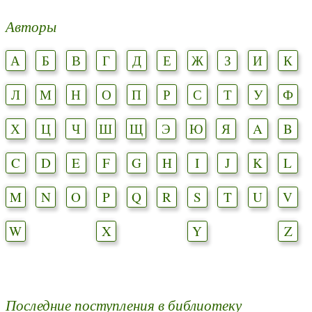
Авторы
А
Б
В
Г
Д
Е
Ж
З
И
К
Л
М
Н
О
П
Р
С
Т
У
Ф
Х
Ц
Ч
Ш
Щ
Э
Ю
Я
A
B
C
D
E
F
G
H
I
J
K
L
M
N
O
P
Q
R
S
T
U
V
W
X
Y
Z
Последние поступления в библиотеку