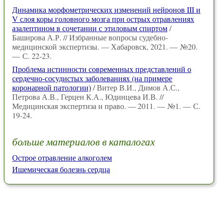
Динамика морфометрических изменений нейронов III и
V слоя коры головного мозга при острых отравлениях
азалептином в сочетании с этиловым спиртом
/
Баширова А.Р. // Избранные вопросы судебно-
медицинской экспертизы. — Хабаровск, 2021. — №20.
— С. 22-23.
Проблема истинности современных представлений о
сердечно-сосудистых заболеваниях (на примере
коронарной патологии)
/ Витер В.И., Димов А.С.,
Петрова А.В., Герцен К.А., Юдинцева И.В. //
Медицинская экспертиза и право. — 2011. — №1. — С.
19-24.
больше материалов в каталогах
Острое отравление алкоголем
Ишемическая болезнь сердца