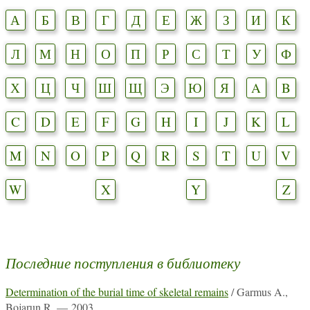
А
Б
В
Г
Д
Е
Ж
З
И
К
Л
М
Н
О
П
Р
С
Т
У
Ф
Х
Ц
Ч
Ш
Щ
Э
Ю
Я
A
B
C
D
E
F
G
H
I
J
K
L
M
N
O
P
Q
R
S
T
U
V
W
X
Y
Z
Последние поступления в библиотеку
Determination of the burial time of skeletal remains
/ Garmus A.,
Bojarun R. — 2003.