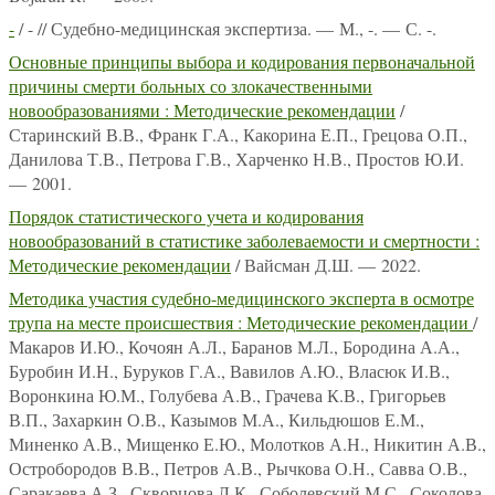
-
/ - // Судебно-медицинская экспертиза. — М., -. — С. -.
Основные принципы выбора и кодирования первоначальной
причины смерти больных со злокачественными
новообразованиями : Методические рекомендации
/
Старинский В.В., Франк Г.А., Какорина Е.П., Грецова О.П.,
Данилова Т.В., Петрова Г.В., Харченко Н.В., Простов Ю.И.
— 2001.
Порядок статистического учета и кодирования
новообразований в статистике заболеваемости и смертности :
Методические рекомендации
/ Вайсман Д.Ш. — 2022.
Методика участия судебно-медицинского эксперта в осмотре
трупа на месте происшествия : Методические рекомендации
/
Макаров И.Ю., Кочоян А.Л., Баранов М.Л., Бородина А.А.,
Буробин И.Н., Буруков Г.А., Вавилов А.Ю., Власюк И.В.,
Воронкина Ю.М., Голубева А.В., Грачева К.В., Григорьев
В.П., Захаркин О.В., Казымов М.А., Кильдюшов Е.М.,
Миненко А.В., Мищенко Е.Ю., Молотков А.Н., Никитин А.В.,
Остробородов В.В., Петров А.В., Рычкова О.Н., Савва О.В.,
Саракаева А.З., Скворцова Л.К., Соболевский М.С., Соколова