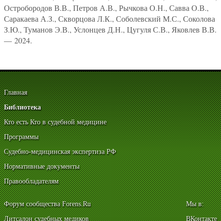
Остробородов В.В., Петров А.В., Рычкова О.Н., Савва О.В.,
Саракаева А.З., Скворцова Л.К., Соболевский М.С., Соколова
З.Ю., Туманов Э.В., Услонцев Д.Н., Цугуля С.В., Яковлев В.В.
— 2024.
Главная
Библиотека
Кто есть Кто в судебной медицине
Программы
Судебно-медицинская экспертиза РФ
Нормативные документы
Правообладателям
Форум сообщества Forens.Ru
Мы в:
Литсалон судебных медиков
ВКонтакте