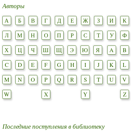
Авторы
А
Б
В
Г
Д
Е
Ж
З
И
К
Л
М
Н
О
П
Р
С
Т
У
Ф
Х
Ц
Ч
Ш
Щ
Э
Ю
Я
A
B
C
D
E
F
G
H
I
J
K
L
M
N
O
P
Q
R
S
T
U
V
W
X
Y
Z
Последние поступления в библиотеку