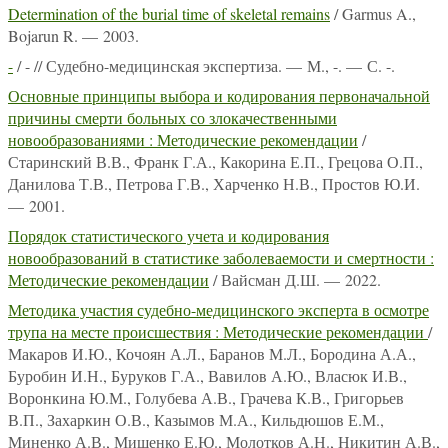
Determination of the burial time of skeletal remains
/ Garmus A.,
Bojarun R. — 2003.
-
/ - // Судебно-медицинская экспертиза. — М., -. — С. -.
Основные принципы выбора и кодирования первоначальной
причины смерти больных со злокачественными
новообразованиями : Методические рекомендации
/
Старинский В.В., Франк Г.А., Какорина Е.П., Грецова О.П.,
Данилова Т.В., Петрова Г.В., Харченко Н.В., Простов Ю.И.
— 2001.
Порядок статистического учета и кодирования
новообразований в статистике заболеваемости и смертности :
Методические рекомендации
/ Вайсман Д.Ш. — 2022.
Методика участия судебно-медицинского эксперта в осмотре
трупа на месте происшествия : Методические рекомендации
/
Макаров И.Ю., Кочоян А.Л., Баранов М.Л., Бородина А.А.,
Буробин И.Н., Буруков Г.А., Вавилов А.Ю., Власюк И.В.,
Воронкина Ю.М., Голубева А.В., Грачева К.В., Григорьев
В.П., Захаркин О.В., Казымов М.А., Кильдюшов Е.М.,
Миненко А.В., Мищенко Е.Ю., Молотков А.Н., Никитин А.В.,